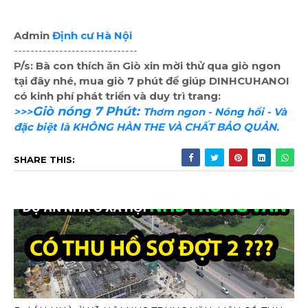
Admin
Định cư Hà Nội
------------------------------
P/s: Bà con thích ăn Giò xin mời thử qua giò ngon
tại đây nhé, mua giò 7 phút để giúp DINHCUHANOI
có kinh phí phát triển và duy trì trang:
Giò nóng 7 Phút:
>>>
Thơm ngon - Nóng hổi - Và
đặc biệt là KHÔNG HÀN THE VÀ CHẤT BẢO QUẢN.
SHARE THIS: