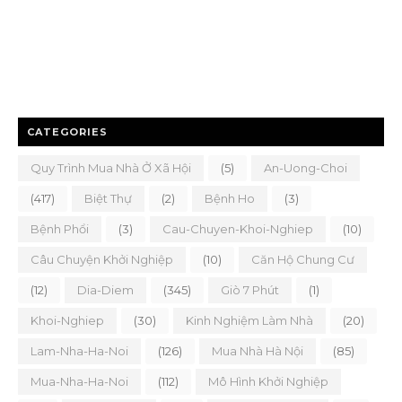
CATEGORIES
Quy Trình Mua Nhà Ở Xã Hội
(5)
An-Uong-Choi
(417)
Biệt Thự
(2)
Bệnh Ho
(3)
Bệnh Phổi
(3)
Cau-Chuyen-Khoi-Nghiep
(10)
Câu Chuyện Khởi Nghiệp
(10)
Căn Hộ Chung Cư
(12)
Dia-Diem
(345)
Giò 7 Phút
(1)
Khoi-Nghiep
(30)
Kinh Nghiệm Làm Nhà
(20)
Lam-Nha-Ha-Noi
(126)
Mua Nhà Hà Nội
(85)
Mua-Nha-Ha-Noi
(112)
Mô Hình Khởi Nghiệp