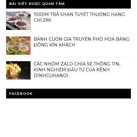
BÀI VIẾT ĐƯỢC QUAN TÂM
1000M TRÀ SHAN TUYẾT THƯỢNG HẠNG
CHỈ 29K
BÁNH CUỐN GIA TRUYỀN PHỐ HOA BẰNG
ĐÔNG KÍN KHÁCH
CÁC NHÓM ZALO CHIA SẺ THÔNG TIN,
KINH NGHIỆM ĐẦU TƯ CỦA KÊNH
DINHCUHANOI
FACEBOOK