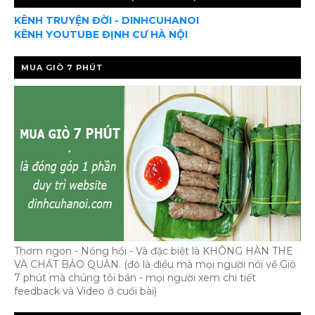
KÊNH TRUYỆN ĐỜI - DINHCUHANOI
KÊNH YOUTUBE ĐỊNH CƯ HÀ NỘI
MUA GIÒ 7 PHÚT
Thơm ngon - Nóng hổi - Và đặc biệt là KHÔNG HÀN THE
VÀ CHẤT BẢO QUẢN. (đó là điều mà mọi người nói về Giò
7 phút mà chúng tôi bán - mọi người xem chi tiết
feedback và Video ở cuối bài)