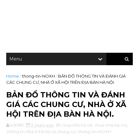
Home
/
thong-tin-NOXH
/
BẢN ĐỒ THÔNG TIN VÀ ĐÁNH GIÁ
CÁC CHUNG CƯ, NHÀ Ở XÃ HỘI TRÊN ĐỊA BÀN HÀ NỘI.
BẢN ĐỒ THÔNG TIN VÀ ĐÁNH
GIÁ CÁC CHUNG CƯ, NHÀ Ở XÃ
HỘI TRÊN ĐỊA BÀN HÀ NỘI.
kdt1811
3 years ago
mua nhà hà nội
,
mua-nha-ha-noi
,
thông tin Nhà ở Xã hội và chung cư
,
thong-tin-NOXH