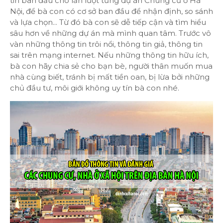
tin ban đầu cho lần lượt từng dự án Chung cư ở Hà
Nội, để bà con có cơ sở ban đầu để nhận định, so sánh
và lựa chọn... Từ đó bà con sẽ dễ tiếp cận và tìm hiểu
sâu hơn về những dự án mà mình quan tâm. Trước vô
vàn những thông tin trôi nổi, thông tin giả, thông tin
sai trên mạng internet. Nếu những thông tin hữu ích,
bà con hãy chia sẻ cho bạn bè, người thân muốn mua
nhà cùng biết, tránh bị mất tiền oan, bị lừa bởi những
chủ đầu tư, môi giới không uy tín bà con nhé.