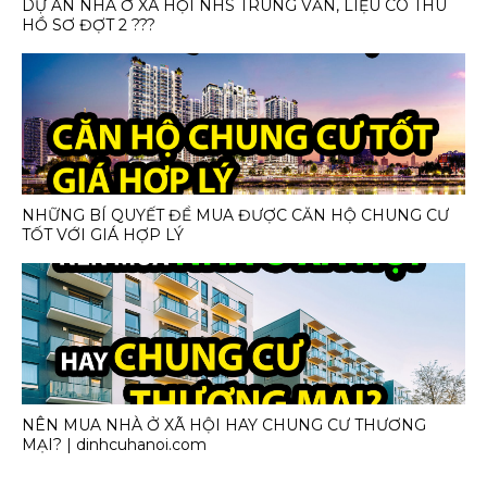
DỰ ÁN NHÀ Ở XÃ HỘI NHS TRUNG VĂN, LIỆU CÓ THU
HỒ SƠ ĐỢT 2 ???
NHỮNG BÍ QUYẾT ĐỂ MUA ĐƯỢC CĂN HỘ CHUNG CƯ
TỐT VỚI GIÁ HỢP LÝ
NÊN MUA NHÀ Ở XÃ HỘI HAY CHUNG CƯ THƯƠNG
MẠI? | dinhcuhanoi.com