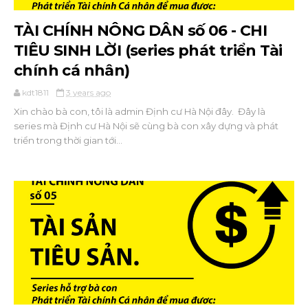
TÀI CHÍNH NÔNG DÂN số 06 - CHI
TIÊU SINH LỜI (series phát triển Tài
chính cá nhân)
kdt1811
3 years ago
Xin chào bà con, tôi là admin Định cư Hà Nội đây. Đây là
series mà Định cư Hà Nội sẽ cùng bà con xây dựng và phát
triển trong thời gian tới...