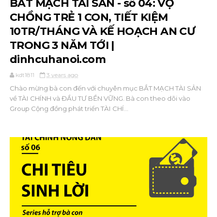
BẮT MẠCH TÀI SẢN - số 04: VỢ
CHỒNG TRẺ 1 CON, TIẾT KIỆM
10TR/THÁNG VÀ KẾ HOẠCH AN CƯ
TRONG 3 NĂM TỚI |
dinhcuhanoi.com
kdt1811
3 years ago
Chào mừng bà con đến với chuyên mục BẮT MẠCH TÀI SẢN
về TÀI CHÍNH và ĐẦU TƯ BỀN VỮNG. Bà con theo dõi vào
Group Cộng đồng phát triển TÀI CHÍ...