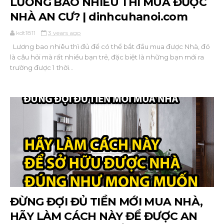
LƯƠNG BAO NHIÊU THÌ MUA ĐƯỢC
NHÀ AN CƯ? | dinhcuhanoi.com
kdt1811
3 years ago
Lương bao nhiêu thì đủ để có thể bắt đầu mua được Nhà, đó
là câu hỏi mà rất nhiều bạn trẻ, đặc biệt là những bạn mới ra
trường được 1 thời...
ĐỪNG ĐỢI ĐỦ TIỀN MỚI MUA NHÀ,
HÃY LÀM CÁCH NÀY ĐỂ ĐƯỢC AN