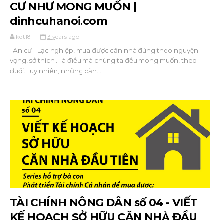
CƯ NHƯ MONG MUỐN |
dinhcuhanoi.com
kdt1811
3 years ago
An cư - Lạc nghiệp, mua được căn nhà đúng theo nguyện
vọng, sở thích... là điều mà chúng ta đều mong muốn, theo
đuổi. Tuy nhiên, những căn...
TÀI CHÍNH NÔNG DÂN số 04 - VIẾT
KẾ HOẠCH SỞ HỮU CĂN NHÀ ĐẦU