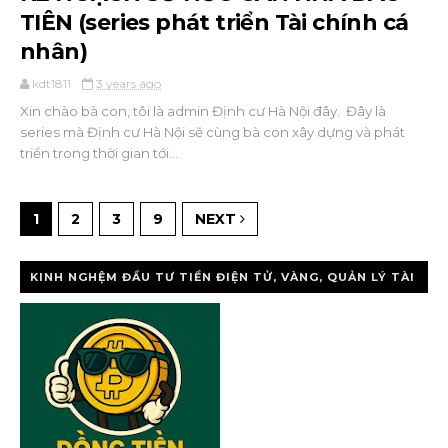
TIÊN (series phát triển Tài chính cá
nhân)
kdt1811
3 years ago
Xin chào bà con, tôi là admin Định cư Hà Nội đây. Đây là
series mà Định cư Hà Nội sẽ cùng bà con xây dựng và phát
triển trong thời gian tới...
1
2
3
9
NEXT
KINH NGHỆM ĐẦU TƯ TIỀN ĐIỆN TỬ, VÀNG, QUẢN LÝ TÀI
CHÍNH CÁ NHÂ