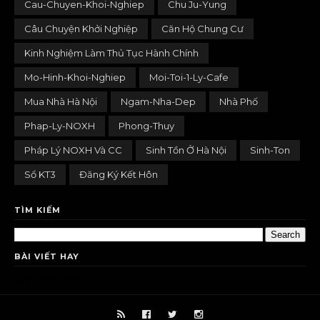
Cau-Chuyen-Khoi-Nghiep
Chu Ju-Yung
Câu Chuyện Khởi Nghiệp
Căn Hộ Chung Cư
Kinh Nghiệm Làm Thủ Tục Hành Chính
Mo-Hinh-Khoi-Nghiep
Moi-Toi-1-Ly-Cafe
Mua Nhà Hà Nội
Ngam-Nha-Dep
Nhà Phố
Phap-Ly-NOXH
Phong-Thuy
Pháp Lý NOXH Và CC
Sinh Tồn Ở Hà Nội
Sinh-Ton
Sổ KT3
Đăng Ký Kết Hôn
TÌM KIẾM
BÀI VIẾT HAY
randomposts