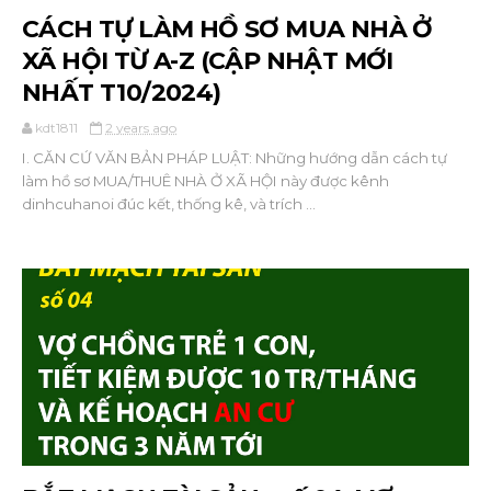
CÁCH TỰ LÀM HỒ SƠ MUA NHÀ Ở
XÃ HỘI TỪ A-Z (CẬP NHẬT MỚI
NHẤT T10/2024)
kdt1811
2 years ago
I. CĂN CỨ VĂN BẢN PHÁP LUẬT: Những hướng dẫn cách tự
làm hồ sơ MUA/THUÊ NHÀ Ở XÃ HỘI này được kênh
dinhcuhanoi đúc kết, thống kê, và trích ...