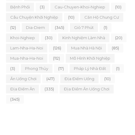
Bệnh Phổi
(3)
Cau-Chuyen-Khoi-Nghiep
(10)
Câu Chuyện Khởi Nghiệp
(10)
Căn Hộ Chung Cư
(12)
Dia-Diem
(345)
Giò 7 Phút
(1)
Khoi-Nghiep
(30)
Kinh Nghiệm Làm Nhà
(20)
Lam-Nha-Ha-Noi
(126)
Mua Nhà Hà Nội
(85)
Mua-Nha-Ha-Noi
(112)
Mô Hình Khởi Nghiệp
(3)
Phong Thủy
(17)
Pháp Lý Nhà Đất
(1)
Ăn Uống Chơi
(417)
Địa Điểm Uống
(10)
Địa Điểm Ăn
(335)
Địa Điểm Ăn Uống Chơi
(345)