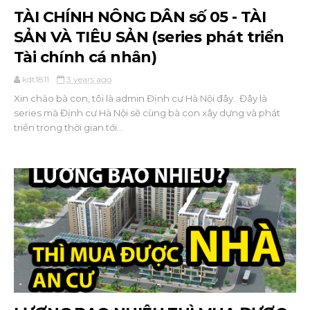
TÀI CHÍNH NÔNG DÂN số 05 - TÀI
SẢN VÀ TIÊU SẢN (series phát triển
Tài chính cá nhân)
kdt1811
3 years ago
Xin chào bà con, tôi là admin Định cư Hà Nội đây. Đây là
series mà Định cư Hà Nội sẽ cùng bà con xây dựng và phát
triển trong thời gian tới...