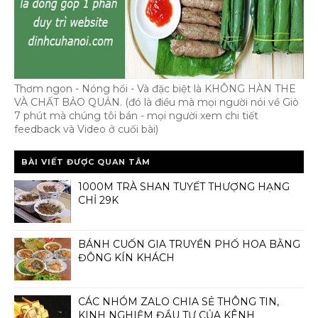
Thơm ngon - Nóng hổi - Và đặc biệt là KHÔNG HÀN THE
VÀ CHẤT BẢO QUẢN. (đó là điều mà mọi người nói về Giò
7 phút mà chúng tôi bán - mọi người xem chi tiết
feedback và Video ở cuối bài)
BÀI VIẾT ĐƯỢC QUAN TÂM
1000M TRÀ SHAN TUYẾT THƯỢNG HẠNG
CHỈ 29K
BÁNH CUỐN GIA TRUYỀN PHỐ HOA BẰNG
ĐÔNG KÍN KHÁCH
CÁC NHÓM ZALO CHIA SẺ THÔNG TIN,
KINH NGHIỆM ĐẦU TƯ CỦA KÊNH