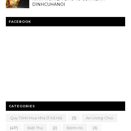
DINHCUHANOI
FACEBOOK
CATEGORIES
Quy Trình Mua Nhà Ở Xã Hội
(5)
An-Uong-Choi
(417)
Biệt Thự
(2)
Bệnh Ho
(3)