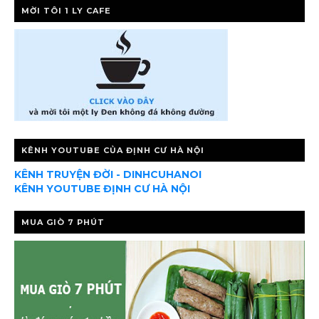
MỜI TÔI 1 LY CAFE
KÊNH YOUTUBE CỦA ĐỊNH CƯ HÀ NỘI
KÊNH TRUYỆN ĐỜI - DINHCUHANOI
KÊNH YOUTUBE ĐỊNH CƯ HÀ NỘI
MUA GIÒ 7 PHÚT