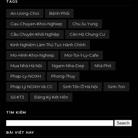
TAGS
An-Uong-Choi
Bệnh Phổi
Cau-Chuyen-Khoi-Nghiep
Chu Ju-Yung
Câu Chuyện Khởi Nghiệp
Căn Hộ Chung Cư
Kinh Nghiệm Làm Thủ Tục Hành Chính
Mo-Hinh-Khoi-Nghiep
Moi-Toi-1-Ly-Cafe
Mua Nhà Hà Nội
Ngam-Nha-Dep
Nhà Phố
Phap-Ly-NOXH
Phong-Thuy
Pháp Lý NOXH Và CC
Sinh Tồn Ở Hà Nội
Sinh-Ton
Sổ KT3
Đăng Ký Kết Hôn
TÌM KIẾM
BÀI VIẾT HAY