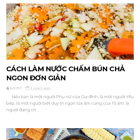
CÁCH LÀM NƯỚC CHẤM BÚN CHẢ
NGON ĐƠN GIẢN
kdt1811
3 years ago
Nếu bạn là một người Phụ nữ của Gia đình, là một người Yêu
bếp, là một người biết duy trì ngọn lửa ấm cúng của Tổ ấm, là
người đang ch...