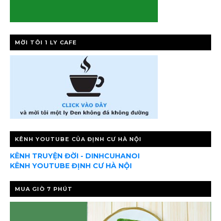
MỜI TÔI 1 LY CAFE
KÊNH YOUTUBE CỦA ĐỊNH CƯ HÀ NỘI
KÊNH TRUYỆN ĐỜI - DINHCUHANOI
KÊNH YOUTUBE ĐỊNH CƯ HÀ NỘI
MUA GIÒ 7 PHÚT