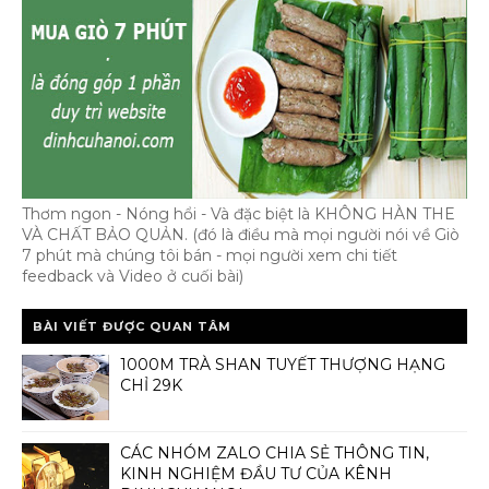
Thơm ngon - Nóng hổi - Và đặc biệt là KHÔNG HÀN THE
VÀ CHẤT BẢO QUẢN. (đó là điều mà mọi người nói về Giò
7 phút mà chúng tôi bán - mọi người xem chi tiết
feedback và Video ở cuối bài)
BÀI VIẾT ĐƯỢC QUAN TÂM
1000M TRÀ SHAN TUYẾT THƯỢNG HẠNG
CHỈ 29K
CÁC NHÓM ZALO CHIA SẺ THÔNG TIN,
KINH NGHIỆM ĐẦU TƯ CỦA KÊNH