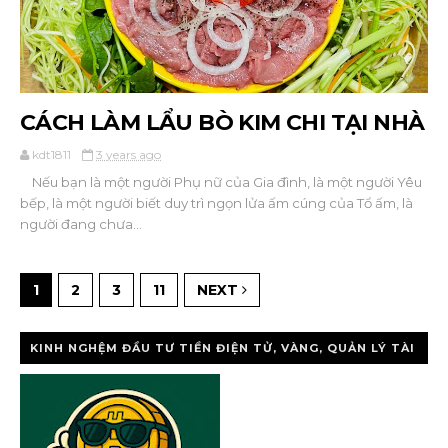
CÁCH LÀM LẨU BÒ KIM CHI TẠI NHÀ
kdt1811
3 years ago
Nếu bạn là một người Phụ nữ của Gia đình, là một người Yêu
bếp, là một người biết duy trì ngọn lửa ấm cúng của Tổ ấm, là
người đang chưa...
1
2
3
11
NEXT
KINH NGHỆM ĐẦU TƯ TIỀN ĐIỆN TỬ, VÀNG, QUẢN LÝ TÀI
CHÍNH CÁ NHÂ