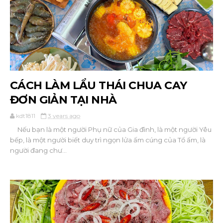
CÁCH LÀM LẨU THÁI CHUA CAY
ĐƠN GIẢN TẠI NHÀ
kdt1811
3 years ago
Nếu bạn là một người Phụ nữ của Gia đình, là một người Yêu
bếp, là một người biết duy trì ngọn lửa ấm cúng của Tổ ấm, là
người đang chư...