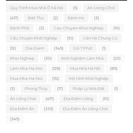
Quy Trình Mua Nhà Ở Xã Hội
(5)
An-Uong-Choi
(417)
Biệt Thự
(2)
Bệnh Ho
(3)
Bệnh Phổi
(3)
Cau-Chuyen-Khoi-Nghiep
(10)
Câu Chuyện Khởi Nghiệp
(10)
Căn Hộ Chung Cư
(12)
Dia-Diem
(345)
Giò 7 Phút
(1)
Khoi-Nghiep
(30)
Kinh Nghiệm Làm Nhà
(20)
Lam-Nha-Ha-Noi
(126)
Mua Nhà Hà Nội
(85)
Mua-Nha-Ha-Noi
(112)
Mô Hình Khởi Nghiệp
(3)
Phong Thủy
(17)
Pháp Lý Nhà Đất
(1)
Ăn Uống Chơi
(417)
Địa Điểm Uống
(10)
Địa Điểm Ăn
(335)
Địa Điểm Ăn Uống Chơi
(345)