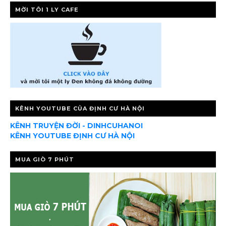
MỜI TÔI 1 LY CAFE
KÊNH YOUTUBE CỦA ĐỊNH CƯ HÀ NỘI
KÊNH TRUYỆN ĐỜI - DINHCUHANOI
KÊNH YOUTUBE ĐỊNH CƯ HÀ NỘI
MUA GIÒ 7 PHÚT