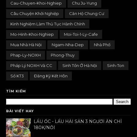
Cau-Chuyen-Khoi-Nghiep
Chu Ju-Yung
Câu Chuyện Khởi Nghiệp
Căn Hộ Chung Cư
Kinh Nghiệm Làm Thủ Tục Hành Chính
Mo-Hinh-Khoi-Nghiep
Moi-Toi-1-Ly-Cafe
Mua Nhà Hà Nội
Ngam-Nha-Dep
Nhà Phố
Phap-Ly-NOXH
Phong-Thuy
Pháp Lý NOXH Và CC
Sinh Tồn Ở Hà Nội
Sinh-Ton
Sổ KT3
Đăng Ký Kết Hôn
TÌM KIẾM
BÀI VIẾT HAY
LẨU ỐC - LẨU HẢI SẢN 3 NGƯỜI ĂN CHỈ
180K/NỒI