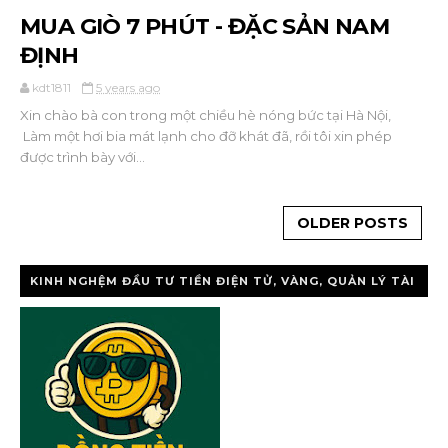
MUA GIÒ 7 PHÚT - ĐẶC SẢN NAM
ĐỊNH
kdt1811
5 years ago
Xin chào bà con trong một chiều hè nóng bức tại Hà Nội,
Làm một hơi bia mát lạnh cho đỡ khát đã, rồi tôi xin phép
được trình bày với...
OLDER POSTS
KINH NGHỆM ĐẦU TƯ TIỀN ĐIỆN TỬ, VÀNG, QUẢN LÝ TÀI
CHÍNH CÁ NHÂ