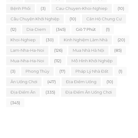
Bệnh Phổi
(3)
Cau-Chuyen-Khoi-Nghiep
(10)
Câu Chuyện Khởi Nghiệp
(10)
Căn Hộ Chung Cư
(12)
Dia-Diem
(345)
Giò 7 Phút
(1)
Khoi-Nghiep
(30)
Kinh Nghiệm Làm Nhà
(20)
Lam-Nha-Ha-Noi
(126)
Mua Nhà Hà Nội
(85)
Mua-Nha-Ha-Noi
(112)
Mô Hình Khởi Nghiệp
(3)
Phong Thủy
(17)
Pháp Lý Nhà Đất
(1)
Ăn Uống Chơi
(417)
Địa Điểm Uống
(10)
Địa Điểm Ăn
(335)
Địa Điểm Ăn Uống Chơi
(345)