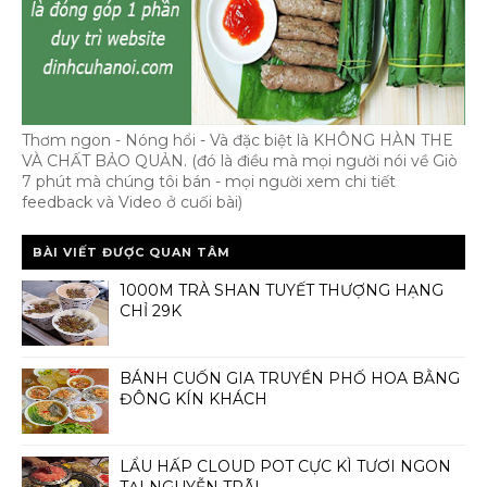
Thơm ngon - Nóng hổi - Và đặc biệt là KHÔNG HÀN THE
VÀ CHẤT BẢO QUẢN. (đó là điều mà mọi người nói về Giò
7 phút mà chúng tôi bán - mọi người xem chi tiết
feedback và Video ở cuối bài)
BÀI VIẾT ĐƯỢC QUAN TÂM
1000M TRÀ SHAN TUYẾT THƯỢNG HẠNG
CHỈ 29K
BÁNH CUỐN GIA TRUYỀN PHỐ HOA BẰNG
ĐÔNG KÍN KHÁCH
LẨU HẤP CLOUD POT CỰC KÌ TƯƠI NGON