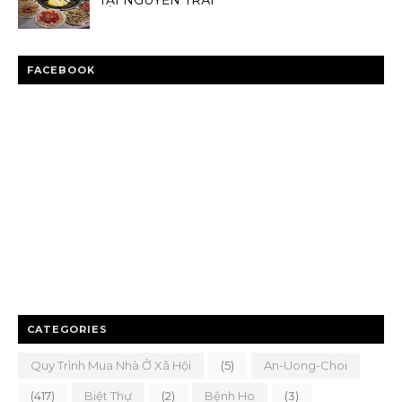
TẠI NGUYỄN TRÃI
FACEBOOK
CATEGORIES
Quy Trình Mua Nhà Ở Xã Hội
(5)
An-Uong-Choi
(417)
Biệt Thự
(2)
Bệnh Ho
(3)