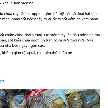
 khá là sinh viên nè
ẩu chua cay dễ ăn, topping gồm bò mỹ, gà, các loại hải sản
 man, phần sốt béo ngậy rõ vị, ốc to sốt đẫm ăn kèm bánh
 sốt chấm cũng chất lượng. Ốc móng tay lần đầu mình ăn thử
sạn, sốt kiểu chua ngọt lun trên có cả dừa tươi nữa. Mọi
àu nha béo ngậy ngon cực.
, không gian rộng rãi, rcm nên thử 1 lần nè
hậu