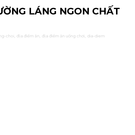
ƯỜNG LÁNG NGON CHẤT
ng-choi
,
địa điểm ăn
,
địa điểm ăn uống chơi
,
dia-diem