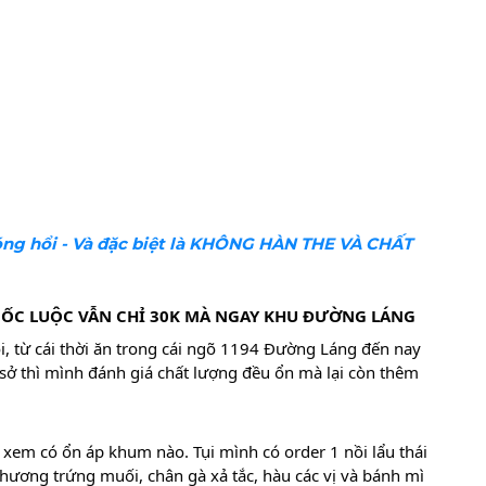
ng hổi - Và đặc biệt là KHÔNG HÀN THE VÀ CHẤT
T ỐC LUỘC VẪN CHỈ 30K MÀ NGAY KHU ĐƯỜNG LÁNG
, từ cái thời ăn trong cái ngõ 1194 Đường Láng đến nay
sở thì mình đánh giá chất lượng đều ổn mà lại còn thêm
ôn xem có ổn áp khum nào. Tụi mình có order 1 nồi lẩu thái
ương trứng muối, chân gà xả tắc, hàu các vị và bánh mì