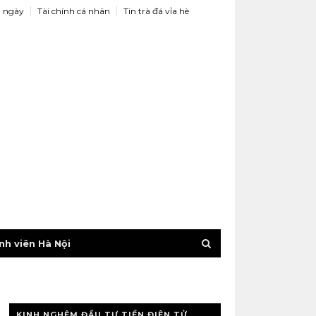
 ngày
Tài chính cá nhân
Tin trà đá vỉa hè
nh viên Hà Nội
KINH NGHỆM ĐẦU TƯ TIỀN ĐIỆN TỬ,