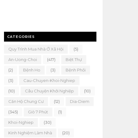
CATEGORIES
Quy Trình Mua Nhà Ở Xã Hội
(5)
An-Uong-Choi
(417)
Biệt Thự
(2)
Bệnh Ho
(3)
Bệnh Phổi
(3)
Cau-Chuyen-Khoi-Nghiep
(10)
Câu Chuyện Khởi Nghiệp
(10)
Căn Hộ Chung Cư
(12)
Dia-Diem
(345)
Giò 7 Phút
(1)
Khoi-Nghiep
(30)
Kinh Nghiệm Làm Nhà
(20)