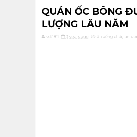
QUÁN ỐC BÔNG Đ
LƯỢNG LÂU NĂM
kdt1811
3 years ago
ăn uống chơi
,
an-uo