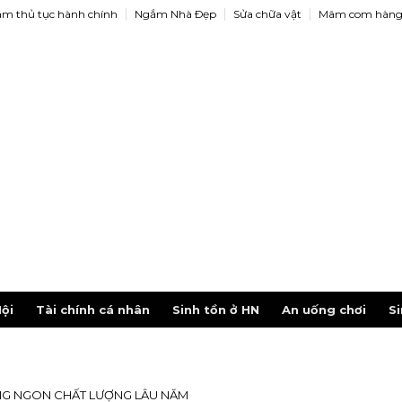
àm thủ tục hành chính
Ngắm Nhà Ðẹp
Sửa chữa vật
Mâm com hàng
ội
Tài chính cá nhân
Sinh tồn ở HN
An uống chơi
Si
G NGON CHẤT LƯỢNG LÂU NĂM