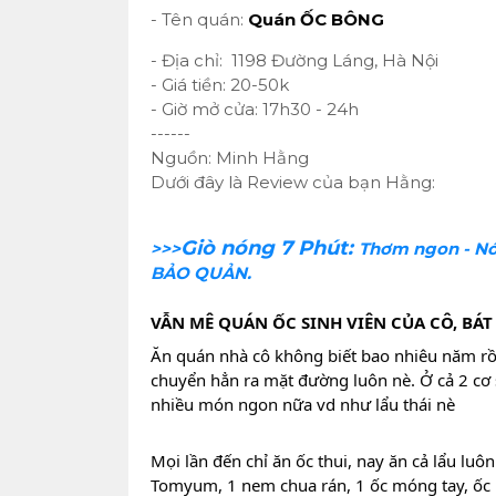
- Tên quán:
Quán ỐC BÔNG
- Địa chỉ: 1198 Đường Láng, Hà Nội
- Giá tiền: 20-50k
- Giờ mở cửa: 17h30 - 24h
------
Nguồn: Minh Hằng
Dưới đây là Review của bạn Hằng:
Giò nóng 7 Phút:
>>>
Thơm ngon - Nó
BẢO QUẢN.
VẪN MÊ QUÁN ỐC SINH VIÊN CỦA CÔ, BÁ
Ăn quán nhà cô không biết bao nhiêu năm rồi
chuyển hẳn ra mặt đường luôn nè. Ở cả 2 cơ 
nhiều món ngon nữa vd như lẩu thái nè
Mọi
lần đến chỉ ăn ốc thui, nay ăn cả lẩu lu
Tomyum, 1 nem chua rán, 1 ốc móng tay, ốc h