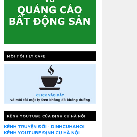
MỜI TÔI 1 LY CAFE
KÊNH YOUTUBE CỦA ĐỊNH CƯ HÀ NỘI
KÊNH TRUYỆN ĐỜI - DINHCUHANOI
KÊNH YOUTUBE ĐỊNH CƯ HÀ NỘI