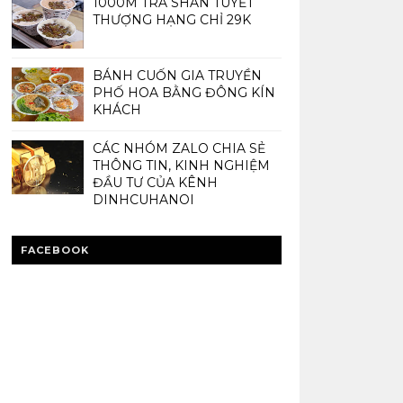
1000M TRÀ SHAN TUYẾT
THƯỢNG HẠNG CHỈ 29K
BÁNH CUỐN GIA TRUYỀN
PHỐ HOA BẰNG ĐÔNG KÍN
KHÁCH
CÁC NHÓM ZALO CHIA SẺ
THÔNG TIN, KINH NGHIỆM
ĐẦU TƯ CỦA KÊNH
DINHCUHANOI
FACEBOOK