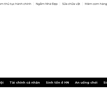
àm thủ tục hành chính
Ngắm Nhà Ðẹp
Sửa chữa vật
Mâm com hàng
ội
Tài chính cá nhân
Sinh tồn ở HN
An uống chơi
Si