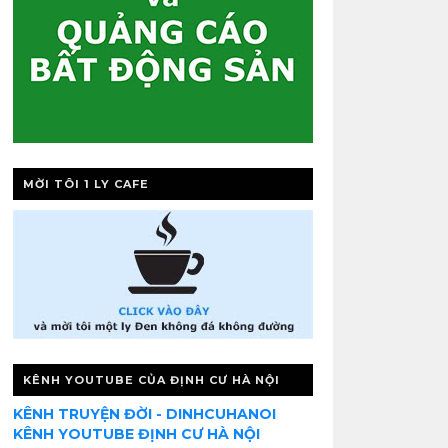
MỜI TÔI 1 LY CAFE
KÊNH YOUTUBE CỦA ĐỊNH CƯ HÀ NỘI
KÊNH TRUYỆN ĐỜI - DINHCUHANOI
KÊNH YOUTUBE ĐỊNH CƯ HÀ NỘI