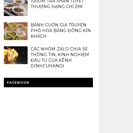
1000M TRÀ SHAN TUYẾT
THƯỢNG HẠNG CHỈ 29K
BÁNH CUỐN GIA TRUYỀN
PHỐ HOA BẰNG ĐÔNG KÍN
KHÁCH
CÁC NHÓM ZALO CHIA SẺ
THÔNG TIN, KINH NGHIỆM
ĐẦU TƯ CỦA KÊNH
DINHCUHANOI
FACEBOOK