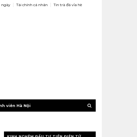
 ngày
Tài chính cá nhân
Tin trà đá vỉa hè
nh viên Hà Nội
KINH NGHỆM ĐẦU TƯ TIỀN ĐIỆN TỬ,