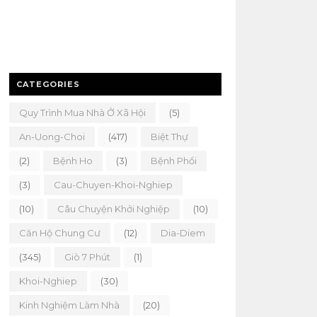
CATEGORIES
Quy Trình Mua Nhà Ở Xã Hội
(5)
An-Uong-Choi
(417)
Biệt Thự
(2)
Bệnh Ho
(3)
Bệnh Phổi
(3)
Cau-Chuyen-Khoi-Nghiep
(10)
Câu Chuyện Khởi Nghiệp
(10)
Căn Hộ Chung Cư
(12)
Dia-Diem
(345)
Giò 7 Phút
(1)
Khoi-Nghiep
(30)
Kinh Nghiệm Làm Nhà
(20)