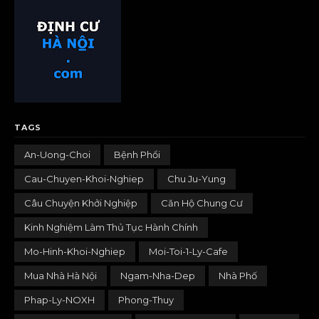
TAGS
An-Uong-Choi
Bệnh Phổi
Cau-Chuyen-Khoi-Nghiep
Chu Ju-Yung
Câu Chuyện Khởi Nghiệp
Căn Hộ Chung Cư
Kinh Nghiệm Làm Thủ Tục Hành Chính
Mo-Hinh-Khoi-Nghiep
Moi-Toi-1-Ly-Cafe
Mua Nhà Hà Nội
Ngam-Nha-Dep
Nhà Phố
Phap-Ly-NOXH
Phong-Thuy