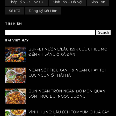
Pháp Lý NOXH Và CC
Sinh Tồn Ở Hà Nội
Sinh-Ton
Sổ KT3
Đăng Ký Kết Hôn
TÌM KIẾM
BÀI VIẾT HAY
BUFFET NƯỚNG/LẨU 159K CỰC CHILL MỞ
ĐẾN 4H SÁNG Ở XÃ ĐÀN
NGAN SỐT TIÊU XANH & NGAN CHÁY TỎI
CỰC NGON Ở THÁI HÀ
BÚN NGAN TRỘN NGAN ĐỦ MÓN QUÁN
SƠN TRỌC BÙI NGỌC DƯƠNG
VĨNH HƯNG: LẨU ẾCH TOMYUM CHUA CAY