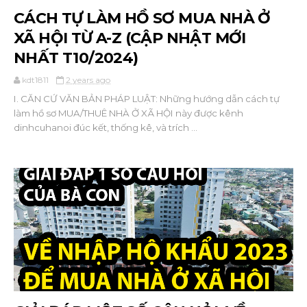
CÁCH TỰ LÀM HỒ SƠ MUA NHÀ Ở
XÃ HỘI TỪ A-Z (CẬP NHẬT MỚI
NHẤT T10/2024)
kdt1811
2 years ago
I. CĂN CỨ VĂN BẢN PHÁP LUẬT: Những hướng dẫn cách tự
làm hồ sơ MUA/THUÊ NHÀ Ở XÃ HỘI này được kênh
dinhcuhanoi đúc kết, thống kê, và trích ...