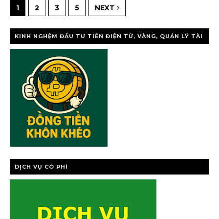
1
2
3
5
NEXT
KINH NGHỆM ĐẦU TƯ TIỀN ĐIỆN TỬ, VÀNG, QUẢN LÝ TÀI
CHÍNH CÁ NHÂ
DỊCH VỤ CÓ PHÍ