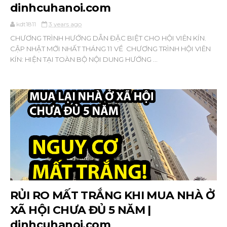
dinhcuhanoi.com
kdt1811
3 years ago
CHƯƠNG TRÌNH HƯỚNG DẪN ĐẶC BIỆT CHO HỘI VIÊN KÍN.
CẬP NHẬT MỚI NHẤT THÁNG 11 VỀ CHƯƠNG TRÌNH HỘI VIÊN
KÍN: HIỆN TẠI TOÀN BỘ NỘI DUNG HƯỚNG ...
RỦI RO MẤT TRẮNG KHI MUA NHÀ Ở
XÃ HỘI CHƯA ĐỦ 5 NĂM |
dinhcuhanoi.com