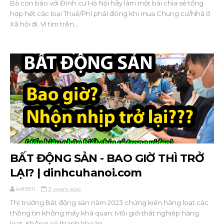
Bà con bảo với Định cư Hà Nội hãy làm một bài chia sẻ tổng
hợp hết các loại Thuế/Phí phải đóng khi mua Chung cư/Nhà ở
Xã hội đi. Vì tìm trên...
BẤT ĐỘNG SẢN - BAO GIỜ THÌ TRỞ
LẠI? | dinhcuhanoi.com
kdt1811
3 years ago
Thị trường Bất động sản năm 2023 chứng kiến hàng loạt các
thông tin không mấy khả quan: Môi giới thất nghiệp hàng
loạt. Không có thanh khoản...