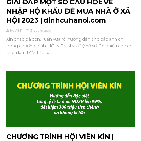
GIẢI ĐÁP MỘT SỐ CÂU HỎI: VỀ
NHẬP HỘ KHẨU ĐỂ MUA NHÀ Ở XÃ
HỘI 2023 | dinhcuhanoi.com
kdt1811
3 years ago
Xin chào bà con, Tuần vừa rồi hướng dẫn cho các anh chị
trong chương trình HỘI VIÊN KÍN xử lý hồ sơ. Có nhiều anh chị
chưa làm TẠM TRÚ c...
CHƯƠNG TRÌNH HỘI VIÊN KÍN |