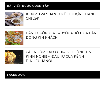
BÀI VIẾT ĐƯỢC QUAN TÂM
1000M TRÀ SHAN TUYẾT THƯỢNG HẠNG
CHỈ 29K
BÁNH CUỐN GIA TRUYỀN PHỐ HOA BẰNG
ĐÔNG KÍN KHÁCH
CÁC NHÓM ZALO CHIA SẺ THÔNG TIN,
KINH NGHIỆM ĐẦU TƯ CỦA KÊNH
DINHCUHANOI
FACEBOOK