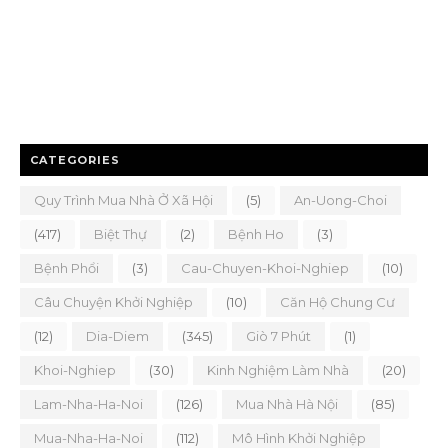
CATEGORIES
Quy Trình Mua Nhà Ở Xã Hội
(5)
An-Uong-Choi
(417)
Biệt Thự
(2)
Bệnh Ho
(3)
Bệnh Phổi
(3)
Cau-Chuyen-Khoi-Nghiep
(10)
Câu Chuyện Khởi Nghiệp
(10)
Căn Hộ Chung Cư
(12)
Dia-Diem
(345)
Giò 7 Phút
(1)
Khoi-Nghiep
(30)
Kinh Nghiệm Làm Nhà
(20)
Lam-Nha-Ha-Noi
(126)
Mua Nhà Hà Nội
(85)
Mua-Nha-Ha-Noi
(112)
Mô Hình Khởi Nghiệp