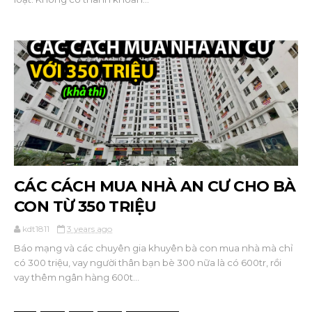
CÁC CÁCH MUA NHÀ AN CƯ CHO BÀ
CON TỪ 350 TRIỆU
kdt1811
3 years ago
Báo mạng và các chuyên gia khuyên bà con mua nhà mà chỉ
có 300 triệu, vay người thân bạn bè 300 nữa là có 600tr, rồi
vay thêm ngân hàng 600t...