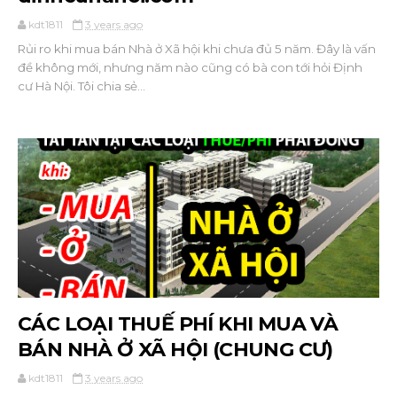
kdt1811
3 years ago
Rủi ro khi mua bán Nhà ở Xã hội khi chưa đủ 5 năm. Đây là vấn
đề không mới, nhưng năm nào cũng có bà con tới hỏi Định
cư Hà Nội. Tôi chia sẻ...
CÁC LOẠI THUẾ PHÍ KHI MUA VÀ
BÁN NHÀ Ở XÃ HỘI (CHUNG CƯ)
kdt1811
3 years ago