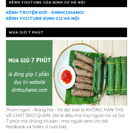
KÊNH YOUTUBE CỦA ĐỊNH CƯ HÀ NỘI
KÊNH TRUYỆN ĐỜI - DINHCUHANOI
KÊNH YOUTUBE ĐỊNH CƯ HÀ NỘI
MUA GIÒ 7 PHÚT
Thơm ngon - Nóng hổi - Và đặc biệt là KHÔNG HÀN THE
VÀ CHẤT BẢO QUẢN. (đó là điều mà mọi người nói về Giò
7 phút mà chúng tôi bán - mọi người xem chi tiết
feedback và Video ở cuối bài)