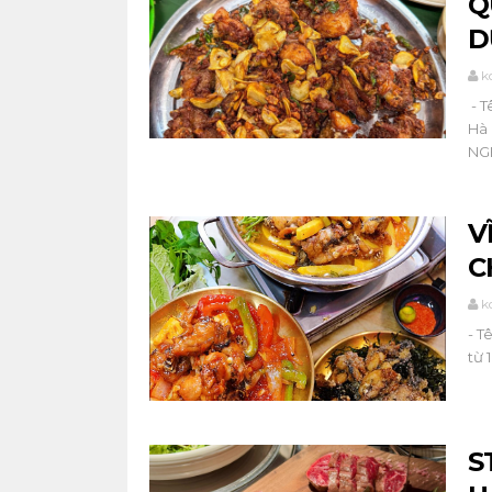
Q
D
k
- T
Hà 
NGH
V
C
k
- T
từ 
S