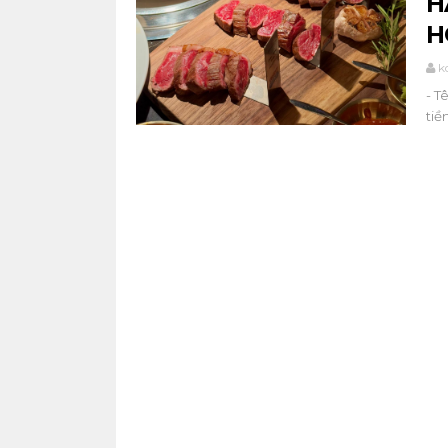
H
H
k
- T
tiề