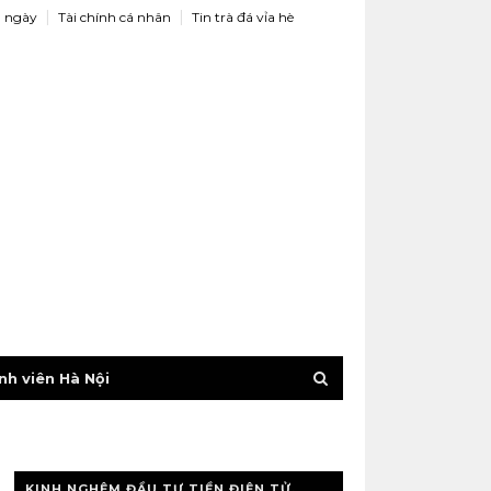
 ngày
Tài chính cá nhân
Tin trà đá vỉa hè
nh viên Hà Nội
KINH NGHỆM ĐẦU TƯ TIỀN ĐIỆN TỬ,