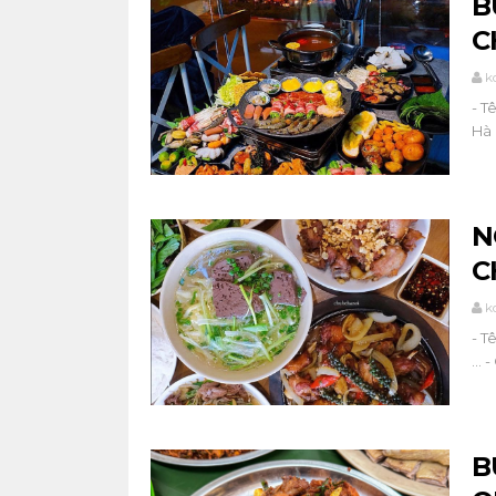
B
C
k
- T
Hà 
N
C
k
- T
...
B