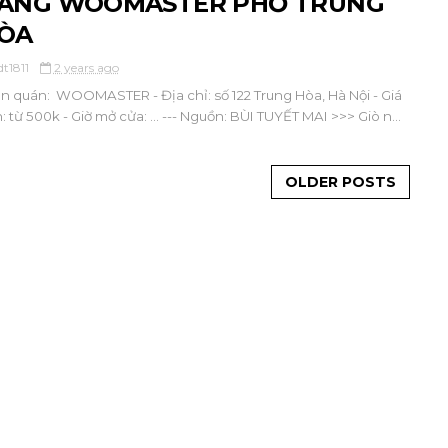
ÀNG WOOMASTER PHỐ TRUNG
ÒA
dt1811
2 years ago
ên quán: WOOMASTER - Địa chỉ: số 122 Trung Hòa, Hà Nội - Giá
n: từ 500k - Giờ mở cửa: ... --- Nguồn: BÙI TUYẾT MAI >>> Giò n...
OLDER POSTS