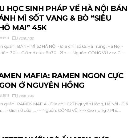
U HỌC SINH PHÁP VỀ HÀ NỘI BÁN
ÁNH MÌ SỐT VANG & BÒ “SIÊU
HÔ MAI” 45K
dt1811
1 year ago
ên quán: BÁNH MÌ 62 HÀ NỘI - Địa chỉ: số 62 Hà Trung, Hà Nội -
 tiền: 30k - Giờ mở cửa: 8h30 - 21h --- Nguồn: CÔNG VŨ >>> Gi...
AMEN MAFIA: RAMEN NGON CỰC
GON Ở NGUYÊN HỒNG
dt1811
1 year ago
ên quán: RAMEN MAFIA - Địa chỉ: G23 Nguyên Hồng, Hà Nội - Giá
n: ... - Giờ mở cửa: ... --- Nguồn: CÔNG VŨ >>> Giò nóng 7 Phú...