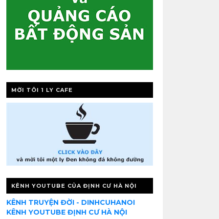
MỜI TÔI 1 LY CAFE
KÊNH YOUTUBE CỦA ĐỊNH CƯ HÀ NỘI
KÊNH TRUYỆN ĐỜI - DINHCUHANOI
KÊNH YOUTUBE ĐỊNH CƯ HÀ NỘI