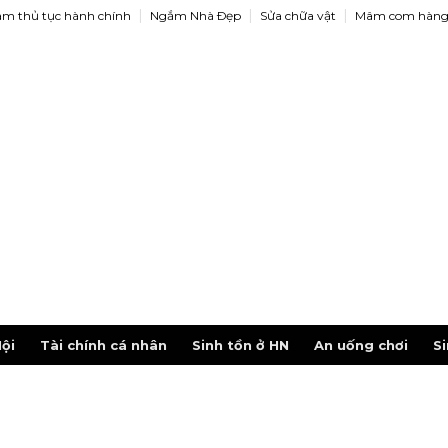
àm thủ tục hành chính
Ngắm Nhà Ðẹp
Sửa chữa vật
Mâm com hàng
ội
Tài chính cá nhân
Sinh tồn ở HN
An uống chơi
Si