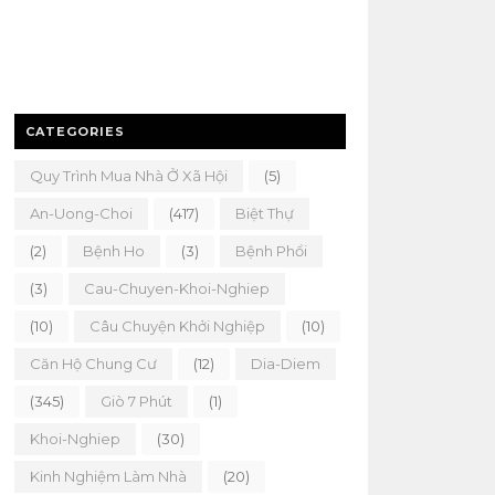
CATEGORIES
Quy Trình Mua Nhà Ở Xã Hội
(5)
An-Uong-Choi
(417)
Biệt Thự
(2)
Bệnh Ho
(3)
Bệnh Phổi
(3)
Cau-Chuyen-Khoi-Nghiep
(10)
Câu Chuyện Khởi Nghiệp
(10)
Căn Hộ Chung Cư
(12)
Dia-Diem
(345)
Giò 7 Phút
(1)
Khoi-Nghiep
(30)
Kinh Nghiệm Làm Nhà
(20)