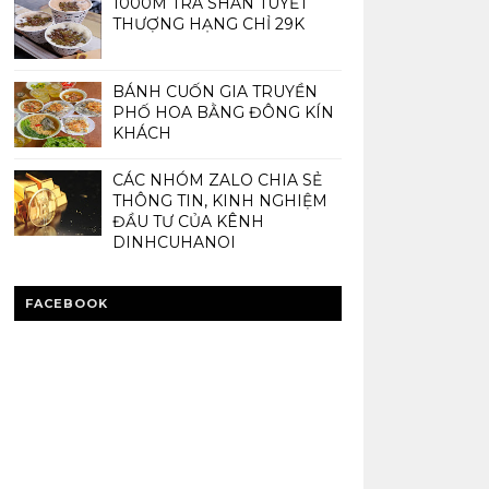
1000M TRÀ SHAN TUYẾT
THƯỢNG HẠNG CHỈ 29K
BÁNH CUỐN GIA TRUYỀN
PHỐ HOA BẰNG ĐÔNG KÍN
KHÁCH
CÁC NHÓM ZALO CHIA SẺ
THÔNG TIN, KINH NGHIỆM
ĐẦU TƯ CỦA KÊNH
DINHCUHANOI
FACEBOOK