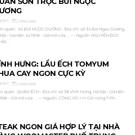
UÁN SƠN TRỌC BÙI NGỌC
ƯƠNG
dt1811
2 years ago
ên quán: 34 BÙI NGỌC DƯƠNG - Địa chỉ: số 34 Bùi Ngọc Dương,
Nội - Giá tiền: từ 190k - Giờ mở cửa: ... --- Nguồn: NGUYỄN ĐỨC
ĨA ...
ĨNH HƯNG: LẨU ẾCH TOMYUM
HUA CAY NGON CỰC KỲ
dt1811
2 years ago
ên quán: QUÂN ẾCH - Địa chỉ: số 38 Vĩnh Hưng, Hà Nội - Giá tiền:
199k - Giờ mở cửa: ... --- Nguồn: CÔNG VŨ >>> Giò nóng 7 Ph...
TEAK NGON GIÁ HỢP LÝ TẠI NHÀ