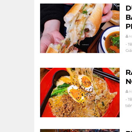
D
B
P
k
- T
Giá
R
N
k
- T
tiề