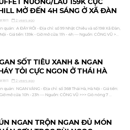
UFFET NƯỚNG/LẨU 159K CỰC
HILL MỞ ĐẾN 4H SÁNG Ở XÃ ĐÀN
dt1811
2 years ago
ên quán: A ĐÂY RỒI - Địa chỉ: số 99 Nhật Chiêu và số 198 Xã Đàn,
Nội - Giá tiền: 139k - Giờ mở cửa: 11h - 4h --- Nguồn: CÔNG VŨ >...
GAN SỐT TIÊU XANH & NGAN
HÁY TỎI CỰC NGON Ở THÁI HÀ
dt1811
2 years ago
ên quán: NGAN VÀNG - Địa chỉ: số 368 Thái Hà, Hà Nội - Giá tiền:
 - Giờ mở cửa: 10h - 23h --- Nguồn: CÔNG VŨ >>> Giò nóng 7 ...
ÚN NGAN TRỘN NGAN ĐỦ MÓN