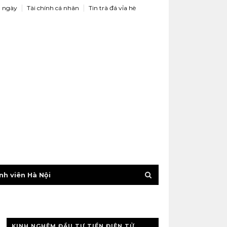
 ngày
Tài chính cá nhân
Tin trà đá vỉa hè
nh viên Hà Nội
KINH NGHỆM ĐẦU TƯ TIỀN ĐIỆN TỬ,