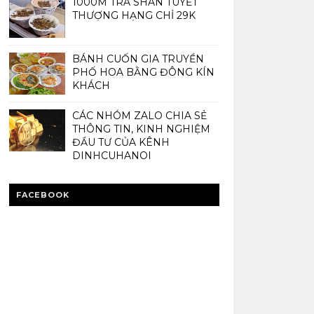
1000M TRÀ SHAN TUYẾT
THƯỢNG HẠNG CHỈ 29K
BÁNH CUỐN GIA TRUYỀN
PHỐ HOA BẰNG ĐÔNG KÍN
KHÁCH
CÁC NHÓM ZALO CHIA SẺ
THÔNG TIN, KINH NGHIỆM
ĐẦU TƯ CỦA KÊNH
DINHCUHANOI
FACEBOOK