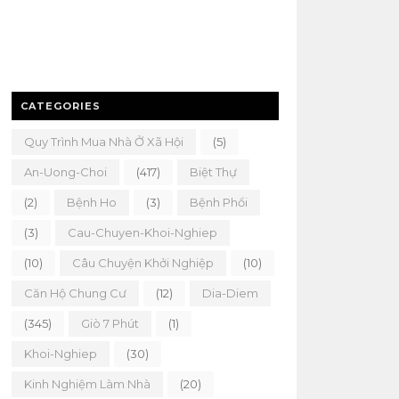
CATEGORIES
Quy Trình Mua Nhà Ở Xã Hội
(5)
An-Uong-Choi
(417)
Biệt Thự
(2)
Bệnh Ho
(3)
Bệnh Phổi
(3)
Cau-Chuyen-Khoi-Nghiep
(10)
Câu Chuyện Khởi Nghiệp
(10)
Căn Hộ Chung Cư
(12)
Dia-Diem
(345)
Giò 7 Phút
(1)
Khoi-Nghiep
(30)
Kinh Nghiệm Làm Nhà
(20)