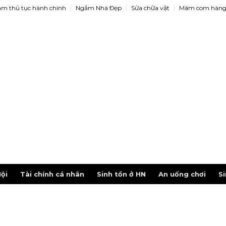
àm thủ tục hành chính
Ngắm Nhà Ðẹp
Sửa chữa vật
Mâm com hàng
ội
Tài chính cá nhân
Sinh tồn ở HN
An uống chơi
Si