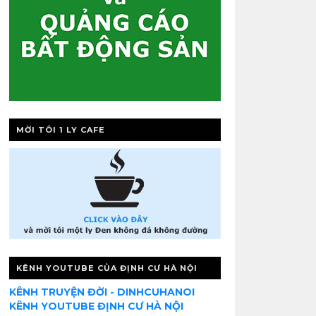
MỜI TÔI 1 LY CAFE
KÊNH YOUTUBE CỦA ĐỊNH CƯ HÀ NỘI
KÊNH TRUYỆN ĐỜI - DINHCUHANOI
KÊNH YOUTUBE ĐỊNH CƯ HÀ NỘI