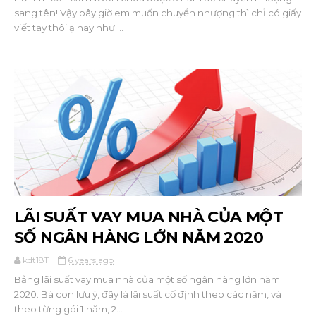
sang tên! Vậy bây giờ em muốn chuyển nhượng thì chỉ có giấy
viết tay thôi ạ hay như ...
LÃI SUẤT VAY MUA NHÀ CỦA MỘT
SỐ NGÂN HÀNG LỚN NĂM 2020
kdt1811
6 years ago
Bảng lãi suất vay mua nhà của một số ngân hàng lớn năm
2020. Bà con lưu ý, đây là lãi suất cố định theo các năm, và
theo từng gói 1 năm, 2...