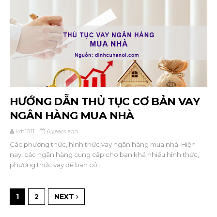
HƯỚNG DẪN THỦ TỤC CƠ BẢN VAY
NGÂN HÀNG MUA NHÀ
kdt1811
6 years ago
Các phương thức, hình thức vay ngân hàng mua nhà: Hiện
nay, các ngân hàng cung cấp cho bạn khá nhiều hình thức,
phương thức vay để bạn có...
1
2
NEXT