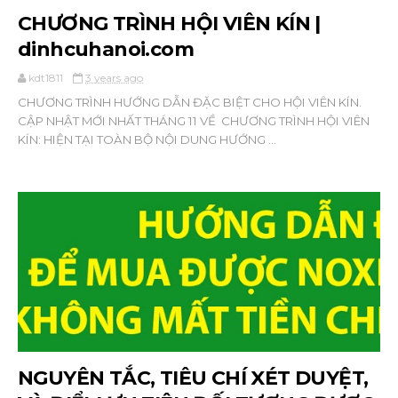
CHƯƠNG TRÌNH HỘI VIÊN KÍN |
dinhcuhanoi.com
kdt1811
3 years ago
CHƯƠNG TRÌNH HƯỚNG DẪN ĐẶC BIỆT CHO HỘI VIÊN KÍN.
CẬP NHẬT MỚI NHẤT THÁNG 11 VỀ CHƯƠNG TRÌNH HỘI VIÊN
KÍN: HIỆN TẠI TOÀN BỘ NỘI DUNG HƯỚNG ...
NGUYÊN TẮC, TIÊU CHÍ XÉT DUYỆT,