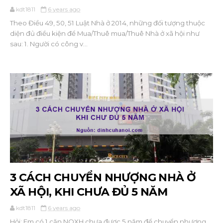
kdt1811
6 years ago
Theo Điều 49, 50, 51 Luật Nhà ở 2014, những đối tượng thuộc
diện đủ điều kiện để Mua/Thuê mua/Thuê Nhà ở xã hội như
sau: 1. Người có công v...
3 CÁCH CHUYỂN NHƯỢNG NHÀ Ở
XÃ HỘI, KHI CHƯA ĐỦ 5 NĂM
kdt1811
6 years ago
Hỏi: Em có 1 căn NOXH chưa được 5 năm để chuyển nhượng