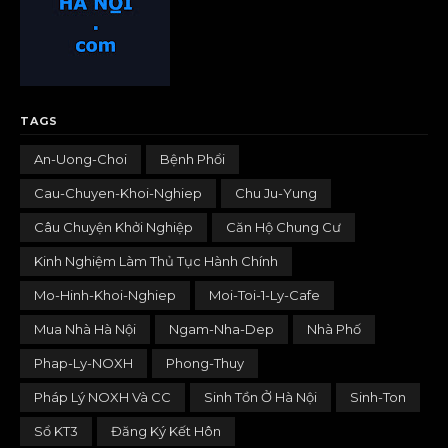
TAGS
An-Uong-Choi
Bệnh Phổi
Cau-Chuyen-Khoi-Nghiep
Chu Ju-Yung
Câu Chuyện Khởi Nghiệp
Căn Hộ Chung Cư
Kinh Nghiệm Làm Thủ Tục Hành Chính
Mo-Hinh-Khoi-Nghiep
Moi-Toi-1-Ly-Cafe
Mua Nhà Hà Nội
Ngam-Nha-Dep
Nhà Phố
Phap-Ly-NOXH
Phong-Thuy
Pháp Lý NOXH Và CC
Sinh Tồn Ở Hà Nội
Sinh-Ton
Sổ KT3
Đăng Ký Kết Hôn