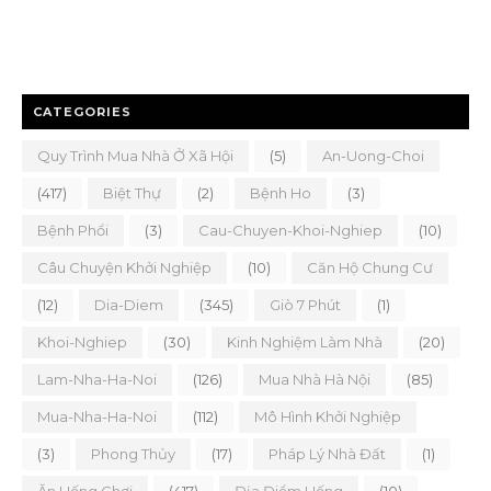
CATEGORIES
Quy Trình Mua Nhà Ở Xã Hội
(5)
An-Uong-Choi
(417)
Biệt Thự
(2)
Bệnh Ho
(3)
Bệnh Phổi
(3)
Cau-Chuyen-Khoi-Nghiep
(10)
Câu Chuyện Khởi Nghiệp
(10)
Căn Hộ Chung Cư
(12)
Dia-Diem
(345)
Giò 7 Phút
(1)
Khoi-Nghiep
(30)
Kinh Nghiệm Làm Nhà
(20)
Lam-Nha-Ha-Noi
(126)
Mua Nhà Hà Nội
(85)
Mua-Nha-Ha-Noi
(112)
Mô Hình Khởi Nghiệp
(3)
Phong Thủy
(17)
Pháp Lý Nhà Đất
(1)