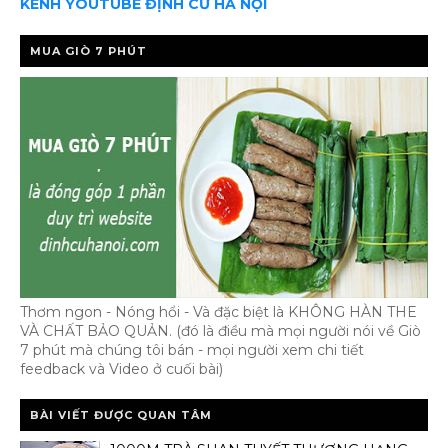
KÊNH YOUTUBE ĐỊNH CƯ HÀ NỘI
MUA GIÒ 7 PHÚT
Thơm ngon - Nóng hổi - Và đặc biệt là KHÔNG HÀN THE
VÀ CHẤT BẢO QUẢN. (đó là điều mà mọi người nói về Giò
7 phút mà chúng tôi bán - mọi người xem chi tiết
feedback và Video ở cuối bài)
BÀI VIẾT ĐƯỢC QUAN TÂM