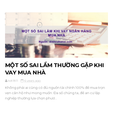
MỘT SỐ SAI LẦM THƯỜNG GẶP KHI
VAY MUA NHÀ
kdt1811
6 years ago
Không phải ai cũng có đủ nguồn tài chính 100% để mua trọn
vẹn căn hộ như mong muốn. Đa số chúng ta, để an cư lập
nghiệp thường lựa chọn phươ...