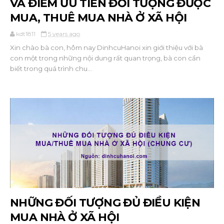
VÀ ĐIỂM ƯU TIÊN ĐỐI TƯỢNG ĐƯỢC
MUA, THUÊ MUA NHÀ Ở XÃ HỘI
kdt1811
5 years ago
Xin chào bà con, hôm nay DinhcuHanoi xin giới thiệu với bà
con một trong những nội dung rất quan trọng, bà con cần
biết trong quá trình chu...
NHỮNG ĐỐI TƯỢNG ĐỦ ĐIỀU KIỆN
MUA NHÀ Ở XÃ HỘI