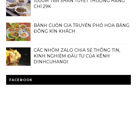
1000M TRÀ SHAN TUYẾT THƯỢNG HẠNG
CHỈ 29K
BÁNH CUỐN GIA TRUYỀN PHỐ HOA BẰNG
ĐÔNG KÍN KHÁCH
CÁC NHÓM ZALO CHIA SẺ THÔNG TIN,
KINH NGHIỆM ĐẦU TƯ CỦA KÊNH
DINHCUHANOI
FACEBOOK