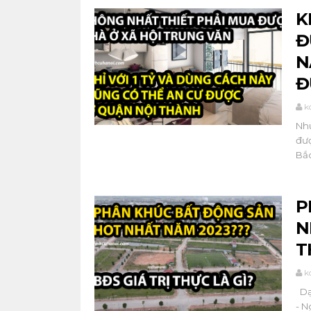
K
Đ
N
Đ
k
Nhu
đượ
Bắc
P
N
T
k
Dạo
- N