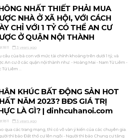
HÔNG NHẤT THIẾT PHẢI MUA
ƯỢC NHÀ Ở XÃ HỘI, VỚI CÁCH
ÀY CHỈ VỚI 1 TỶ CÓ THỂ AN CƯ
ƯỢC Ở QUẬN NỘI THÀNH
dt1811
3 years ago
 cầu của bà con với mức tài chính khoảng trên dưới 1 tỷ, và
c An cư ở các quận nội thành như: - Hoàng Mai - Nam Từ Liêm -
 Từ Liêm ...
HÂN KHÚC BẤT ĐỘNG SẢN HOT
HẤT NĂM 2023? BĐS GIÁ TRỊ
HỰC LÀ GÌ? | dinhcuhanoi.com
dt1811
3 years ago
 qua các trang mạng, thì có vô vàn ý kiến của các chuyên gia.
gười thì bảo Đất thổ cư lên ngôi - Người thì bảo Chung cư tăng