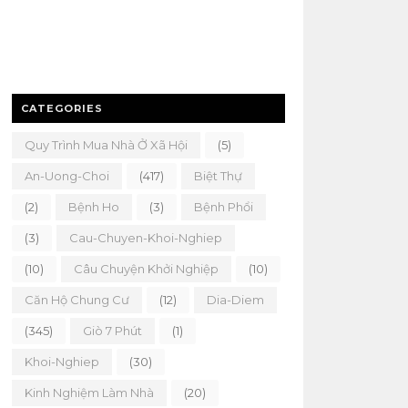
CATEGORIES
Quy Trình Mua Nhà Ở Xã Hội
(5)
An-Uong-Choi
(417)
Biệt Thự
(2)
Bệnh Ho
(3)
Bệnh Phổi
(3)
Cau-Chuyen-Khoi-Nghiep
(10)
Câu Chuyện Khởi Nghiệp
(10)
Căn Hộ Chung Cư
(12)
Dia-Diem
(345)
Giò 7 Phút
(1)
Khoi-Nghiep
(30)
Kinh Nghiệm Làm Nhà
(20)