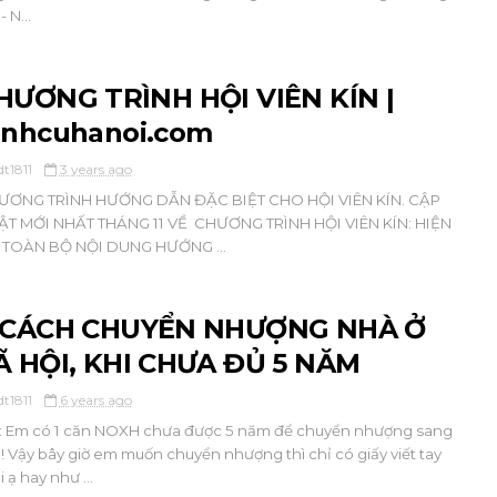
- N...
HƯƠNG TRÌNH HỘI VIÊN KÍN |
inhcuhanoi.com
dt1811
3 years ago
ƯƠNG TRÌNH HƯỚNG DẪN ĐẶC BIỆT CHO HỘI VIÊN KÍN. CẬP
ẬT MỚI NHẤT THÁNG 11 VỀ CHƯƠNG TRÌNH HỘI VIÊN KÍN: HIỆN
I TOÀN BỘ NỘI DUNG HƯỚNG ...
 CÁCH CHUYỂN NHƯỢNG NHÀ Ở
Ã HỘI, KHI CHƯA ĐỦ 5 NĂM
dt1811
6 years ago
: Em có 1 căn NOXH chưa được 5 năm để chuyển nhượng sang
! Vậy bây giờ em muốn chuyển nhượng thì chỉ có giấy viết tay
i ạ hay như ...