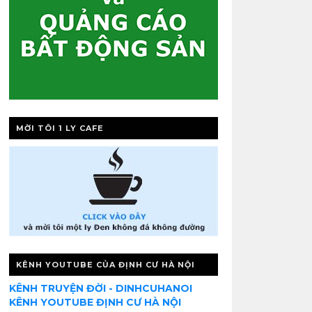
MỜI TÔI 1 LY CAFE
KÊNH YOUTUBE CỦA ĐỊNH CƯ HÀ NỘI
KÊNH TRUYỆN ĐỜI - DINHCUHANOI
KÊNH YOUTUBE ĐỊNH CƯ HÀ NỘI