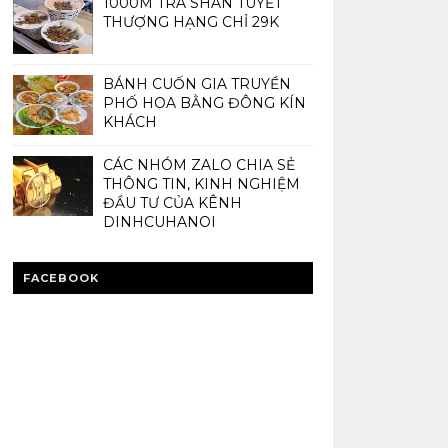
1000M TRÀ SHAN TUYẾT
THƯỢNG HẠNG CHỈ 29K
BÁNH CUỐN GIA TRUYỀN
PHỐ HOA BẰNG ĐÔNG KÍN
KHÁCH
CÁC NHÓM ZALO CHIA SẺ
THÔNG TIN, KINH NGHIỆM
ĐẦU TƯ CỦA KÊNH
DINHCUHANOI
FACEBOOK