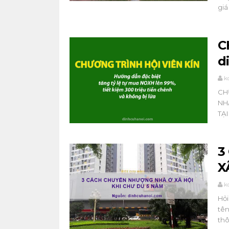
giá 
C
d
k
CH
NH
TẠ
3
X
k
Hỏi
tên
thô