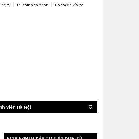
 ngày
Tài chính cá nhân
Tin trà đá vỉa hè
nh viên Hà Nội
KINH NGHỆM ĐẦU TƯ TIỀN ĐIỆN TỬ,