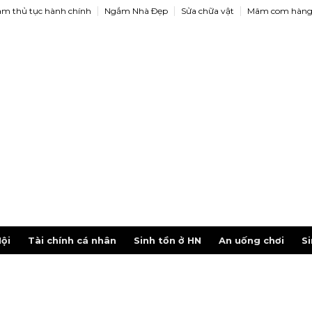
àm thủ tục hành chính
Ngắm Nhà Ðẹp
Sửa chữa vật
Mâm com hàng
ội
Tài chính cá nhân
Sinh tồn ở HN
An uống chơi
Si