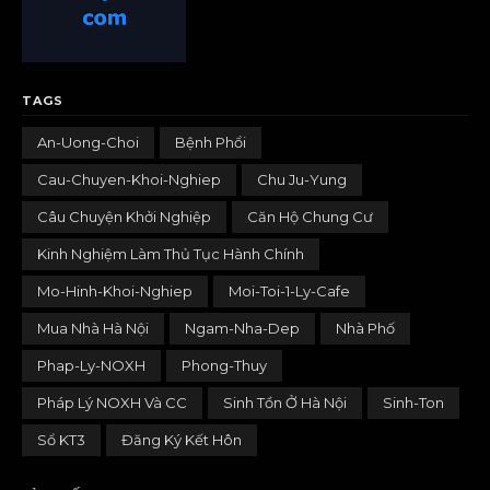
TAGS
An-Uong-Choi
Bệnh Phổi
Cau-Chuyen-Khoi-Nghiep
Chu Ju-Yung
Câu Chuyện Khởi Nghiệp
Căn Hộ Chung Cư
Kinh Nghiệm Làm Thủ Tục Hành Chính
Mo-Hinh-Khoi-Nghiep
Moi-Toi-1-Ly-Cafe
Mua Nhà Hà Nội
Ngam-Nha-Dep
Nhà Phố
Phap-Ly-NOXH
Phong-Thuy
Pháp Lý NOXH Và CC
Sinh Tồn Ở Hà Nội
Sinh-Ton
Sổ KT3
Đăng Ký Kết Hôn