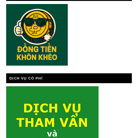
CHÍNH CÁ NHÂ
DỊCH VỤ CÓ PHÍ