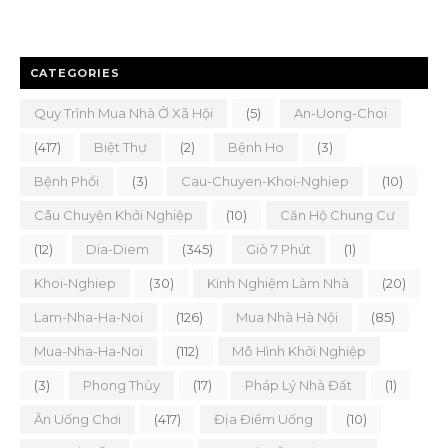
CATEGORIES
Quy Trình Mua Nhà Ở Xã Hội
(5)
An-Uong-Choi
(417)
Biệt Thự
(2)
Bệnh Ho
(3)
Bệnh Phổi
(3)
Cau-Chuyen-Khoi-Nghiep
(10)
Câu Chuyện Khởi Nghiệp
(10)
Căn Hộ Chung Cư
(12)
Dia-Diem
(345)
Giò 7 Phút
(1)
Khoi-Nghiep
(30)
Kinh Nghiệm Làm Nhà
(20)
Lam-Nha-Ha-Noi
(126)
Mua Nhà Hà Nội
(85)
Mua-Nha-Ha-Noi
(112)
Mô Hình Khởi Nghiệp
(3)
Phong Thủy
(17)
Pháp Lý Nhà Đất
(1)
Ăn Uống Chơi
(417)
Địa Điểm Uống
(10)