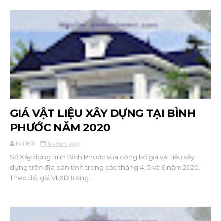
GIÁ VẬT LIỆU XÂY DỰNG TẠI BÌNH
PHƯỚC NĂM 2020
kdt1811
6 years ago
Sở Xây dựng tỉnh Bình Phước vừa công bố giá vật liệu xây
dựng trên địa bàn tỉnh trong các tháng 4, 5 và 6 năm 2020.
Theo đó, giá VLXD trong ...