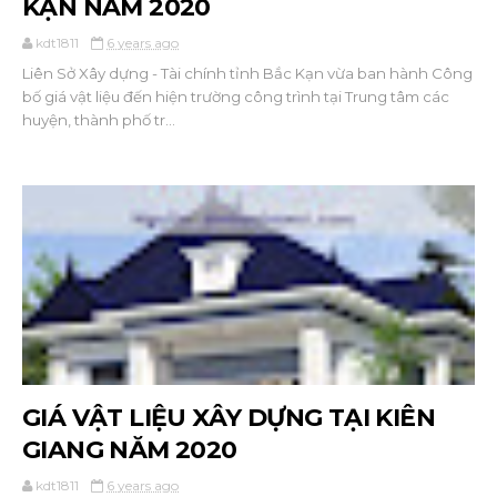
KẠN NĂM 2020
kdt1811
6 years ago
Liên Sở Xây dựng - Tài chính tỉnh Bắc Kạn vừa ban hành Công
bố giá vật liệu đến hiện trường công trình tại Trung tâm các
huyện, thành phố tr...
GIÁ VẬT LIỆU XÂY DỰNG TẠI KIÊN
GIANG NĂM 2020
kdt1811
6 years ago