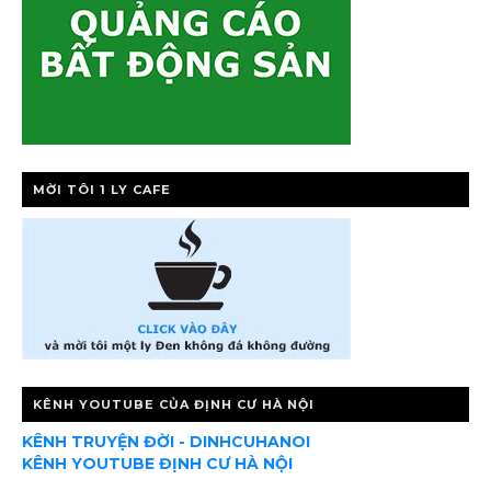
MỜI TÔI 1 LY CAFE
KÊNH YOUTUBE CỦA ĐỊNH CƯ HÀ NỘI
KÊNH TRUYỆN ĐỜI - DINHCUHANOI
KÊNH YOUTUBE ĐỊNH CƯ HÀ NỘI