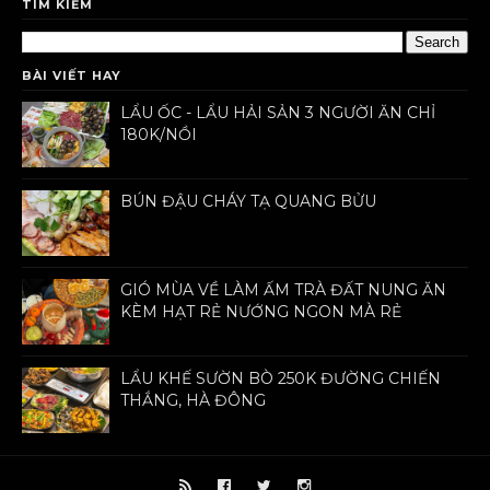
TÌM KIẾM
BÀI VIẾT HAY
LẨU ỐC - LẨU HẢI SẢN 3 NGƯỜI ĂN CHỈ
180K/NỒI
BÚN ĐẬU CHÁY TẠ QUANG BỬU
GIÓ MÙA VỀ LÀM ẤM TRÀ ĐẤT NUNG ĂN
KÈM HẠT RẺ NƯỚNG NGON MÀ RẺ
LẨU KHẾ SƯỜN BÒ 250K ĐƯỜNG CHIẾN
THẮNG, HÀ ĐÔNG