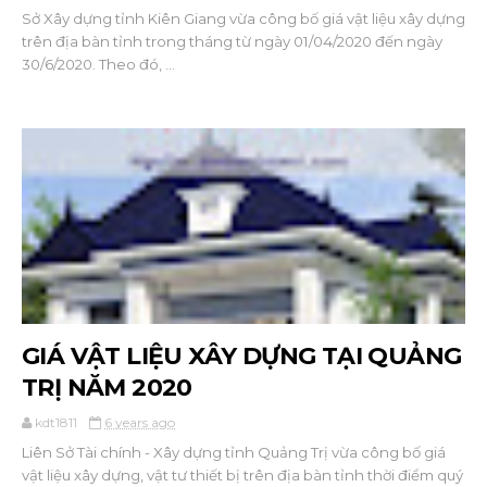
Sở Xây dựng tỉnh Kiên Giang vừa công bố giá vật liệu xây dựng
trên địa bàn tỉnh trong tháng từ ngày 01/04/2020 đến ngày
30/6/2020. Theo đó, ...
GIÁ VẬT LIỆU XÂY DỰNG TẠI QUẢNG
TRỊ NĂM 2020
kdt1811
6 years ago
Liên Sở Tài chính - Xây dựng tỉnh Quảng Trị vừa công bố giá
vật liệu xây dựng, vật tư thiết bị trên địa bàn tỉnh thời điểm quý