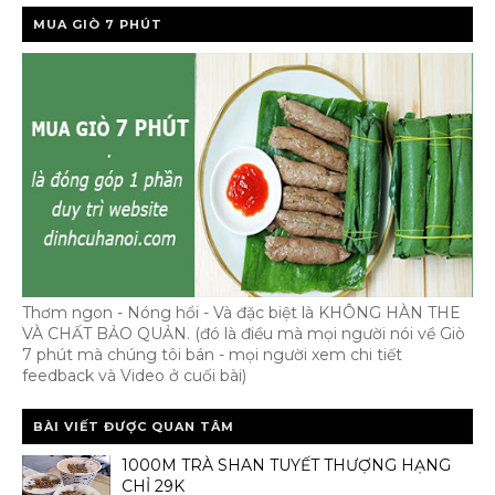
MUA GIÒ 7 PHÚT
Thơm ngon - Nóng hổi - Và đặc biệt là KHÔNG HÀN THE
VÀ CHẤT BẢO QUẢN. (đó là điều mà mọi người nói về Giò
7 phút mà chúng tôi bán - mọi người xem chi tiết
feedback và Video ở cuối bài)
BÀI VIẾT ĐƯỢC QUAN TÂM
1000M TRÀ SHAN TUYẾT THƯỢNG HẠNG
CHỈ 29K