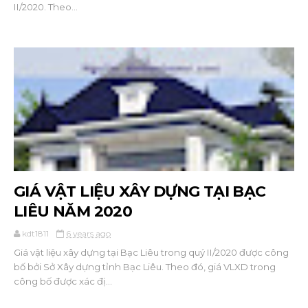
II/2020. Theo...
GIÁ VẬT LIỆU XÂY DỰNG TẠI BẠC
LIÊU NĂM 2020
kdt1811
6 years ago
Giá vật liệu xây dựng tại Bạc Liêu trong quý II/2020 được công
bố bởi Sở Xây dựng tỉnh Bạc Liêu. Theo đó, giá VLXD trong
công bố được xác đị...