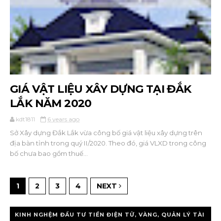
GIÁ VẬT LIỆU XÂY DỰNG TẠI ĐẮK
LẮK NĂM 2020
kdt1811
6 years ago
Sở Xây dựng Đắk Lắk vừa công bố giá vật liệu xây dựng trên
địa bàn tỉnh trong quý II/2020. Theo đó, giá VLXD trong công
bố chưa bao gồm thuế...
1
2
3
4
NEXT
KINH NGHỆM ĐẦU TƯ TIỀN ĐIỆN TỬ, VÀNG, QUẢN LÝ TÀI