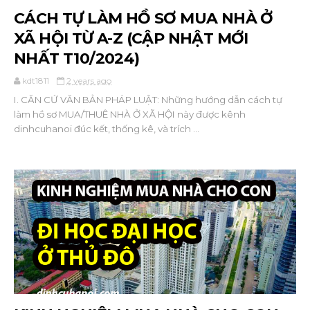
CÁCH TỰ LÀM HỒ SƠ MUA NHÀ Ở
XÃ HỘI TỪ A-Z (CẬP NHẬT MỚI
NHẤT T10/2024)
kdt1811
2 years ago
I. CĂN CỨ VĂN BẢN PHÁP LUẬT: Những hướng dẫn cách tự
làm hồ sơ MUA/THUÊ NHÀ Ở XÃ HỘI này được kênh
dinhcuhanoi đúc kết, thống kê, và trích ...