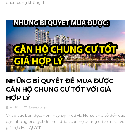
buồn cũng không th...
NHỮNG BÍ QUYẾT ĐỂ MUA ĐƯỢC
CĂN HỘ CHUNG CƯ TỐT VỚI GIÁ
HỢP LÝ
kdt1811
3 years ago
Chào các bạn đọc, hôm nay Định cư Hà Nội sẽ chia sẻ đến các
bạn những bí quyết để mua được căn hộ chung cư tốt nhất với
giá hợp lý. I. QUY T...