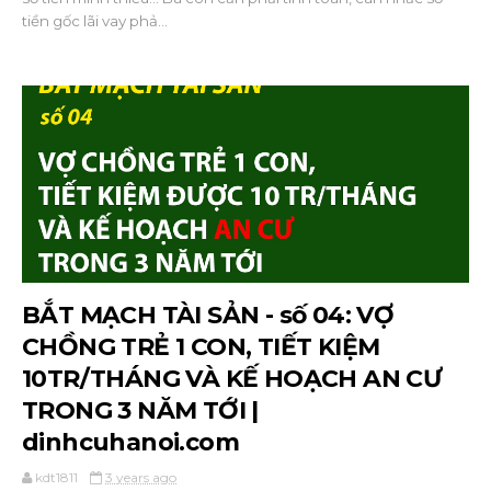
tiền gốc lãi vay phả...
BẮT MẠCH TÀI SẢN - số 04: VỢ
CHỒNG TRẺ 1 CON, TIẾT KIỆM
10TR/THÁNG VÀ KẾ HOẠCH AN CƯ
TRONG 3 NĂM TỚI |
dinhcuhanoi.com
kdt1811
3 years ago