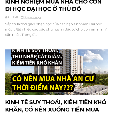
KINH NGHIỆM MUA NHÀ CHO CON
ĐI HỌC ĐẠI HỌC Ở THỦ ĐÔ
kdt1811
3 years ago
Sắp tới là thời gian nhập học của các bạn sinh viên Đại học
mới... . Rất nhiều các bậc phụ huynh đầu tư cho con em mình 1
căn nhà... Trong đ...
KINH TẾ SUY THOÁI, KIẾM TIỀN KHÓ
KHĂN, CÓ NÊN XUỐNG TIỀN MUA