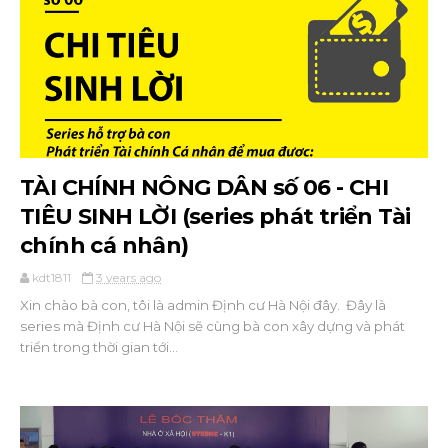
TÀI CHÍNH NÔNG DÂN số 06 - CHI
TIÊU SINH LỜI (series phát triển Tài
chính cá nhân)
kdt1811
3 years ago
Xin chào bà con, tôi là admin Định cư Hà Nội đây. Đây là
series mà Định cư Hà Nội sẽ cùng bà con xây dựng và phát
triển trong thời gian tới...