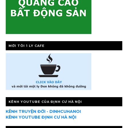
MỜI TÔI 1 LY CAFE
KÊNH YOUTUBE CỦA ĐỊNH CƯ HÀ NỘI
KÊNH TRUYỆN ĐỜI - DINHCUHANOI
KÊNH YOUTUBE ĐỊNH CƯ HÀ NỘI