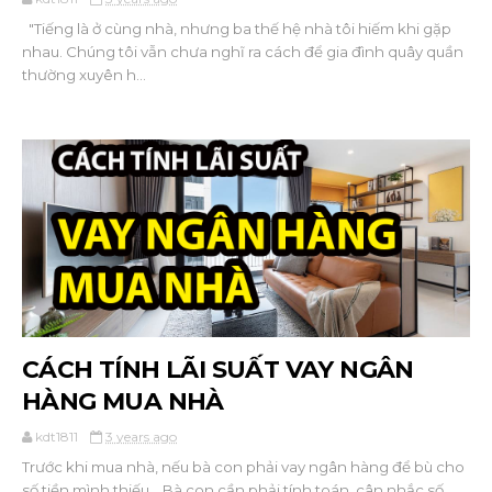
"Tiếng là ở cùng nhà, nhưng ba thế hệ nhà tôi hiếm khi gặp
nhau. Chúng tôi vẫn chưa nghĩ ra cách để gia đình quây quần
thường xuyên h...
CÁCH TÍNH LÃI SUẤT VAY NGÂN
HÀNG MUA NHÀ
kdt1811
3 years ago
Trước khi mua nhà, nếu bà con phải vay ngân hàng để bù cho
số tiền mình thiếu... Bà con cần phải tính toán, cân nhắc số