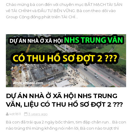
Chào mừng bà con đến với chuyên mục BẮT MẠCH TÀI SẢN
về TÀI CHÍNH và ĐẦU TƯ BỀN VỮNG. Bà con theo dõi vào
Group Cộng đồng phát triển TÀI CHÍ...
DỰ ÁN NHÀ Ở XÃ HỘI NHS TRUNG
VĂN, LIỆU CÓ THU HỒ SƠ ĐỢT 2 ???
kdt1811
3 years ago
Bà con đã trải qua 2 ngày bốc thăm, tim đập chân run... Bà con
nào trúng thì mừng không nói nên lời, Bà con nào trượt thì