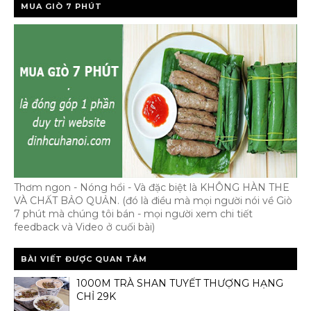
MUA GIÒ 7 PHÚT
Thơm ngon - Nóng hổi - Và đặc biệt là KHÔNG HÀN THE
VÀ CHẤT BẢO QUẢN. (đó là điều mà mọi người nói về Giò
7 phút mà chúng tôi bán - mọi người xem chi tiết
feedback và Video ở cuối bài)
BÀI VIẾT ĐƯỢC QUAN TÂM
1000M TRÀ SHAN TUYẾT THƯỢNG HẠNG
CHỈ 29K