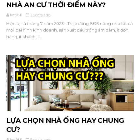
NHÀ AN CƯ THỜI ĐIỂM NÀY?
kdt1811
3 years ago
Hiện tại là tháng 7 năm 2023... Thị trường BĐS cũng như tất cả
mọi loại hình kinh doanh, sản xuất đều trông ảm đảm, ít đơn
hàng, ít khách, t...
LỰA CHỌN NHÀ ỐNG HAY CHUNG
CƯ?
kdt1811
3 years ago