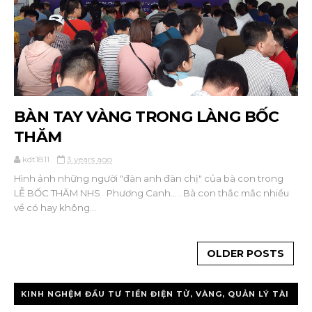
BÀN TAY VÀNG TRONG LÀNG BỐC
THĂM
kdt1811
3 years ago
Hình ảnh những người "đàn anh đàn chị" của bà con trong
LỄ BỐC THĂM NHS Phương Canh... . Bà con thắc mắc nhiều
về có hay không...
OLDER POSTS
KINH NGHỆM ĐẦU TƯ TIỀN ĐIỆN TỬ, VÀNG, QUẢN LÝ TÀI