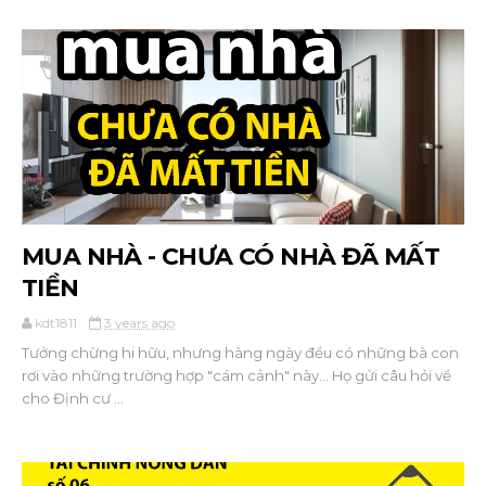
MUA NHÀ - CHƯA CÓ NHÀ ĐÃ MẤT
TIỀN
kdt1811
3 years ago
Tưởng chừng hi hữu, nhưng hàng ngày đều có những bà con
rơi vào những trường hợp "cám cảnh" này... Họ gửi câu hỏi về
cho Định cư ...