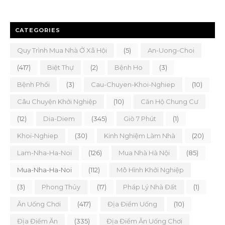
CATEGORIES
Quy Trình Mua Nhà Ở Xã Hội
(5)
An-Uong-Choi
(417)
Biệt Thự
(2)
Bệnh Ho
(3)
Bệnh Phổi
(3)
Cau-Chuyen-Khoi-Nghiep
(10)
Câu Chuyện Khởi Nghiệp
(10)
Căn Hộ Chung Cư
(12)
Dia-Diem
(345)
Giò 7 Phút
(1)
Khoi-Nghiep
(30)
Kinh Nghiệm Làm Nhà
(20)
Lam-Nha-Ha-Noi
(126)
Mua Nhà Hà Nội
(85)
Mua-Nha-Ha-Noi
(112)
Mô Hình Khởi Nghiệp
(3)
Phong Thủy
(17)
Pháp Lý Nhà Đất
(1)
Ăn Uống Chơi
(417)
Địa Điểm Uống
(10)
Địa Điểm Ăn
(335)
Địa Điểm Ăn Uống Chơi