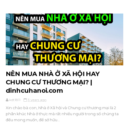
NÊN MUA NHÀ Ở XÃ HỘI HAY
CHUNG CƯ THƯƠNG MẠI? |
dinhcuhanoi.com
kdt1811
3 years ago
Xin chào bà con, Nhà ở Xã hội và Chung cư thương mại là 2
phân khúc Nhà ở thực mà rất nhiều người trong số chúng ta
đều mong muốn, để sở hữu...