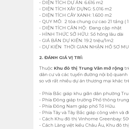
- DIỆN TÍCH DỰ ÁN: 6.616 m2
- DIỆN TÍCH XÂY DỰNG: 5.016 m2
- DIỆN TÍCH CÂY XANH: 1.600 m2
- QUY MÔ: 2 tòa chung cư cao 21 tầng ( 1
- DIỆN TÍCH CĂN HỘ: Đang cập nhật
- HÌNH THỨC SỞ HỮU: Sổ hồng lâu dài
- GIÁ BÁN DỰ KIẾN: 19.2 triệu/1m2
- DỰ KIẾN THỜI GIAN NHẬN HỒ SƠ MUA
2. ĐÁNH GIÁ VỊ TRÍ:
Thuộc
Khu đô thị Trung Văn mở rộng
tr
dân cư và các tuyến đường nội bộ quanh 
so với rất nhiều dự án thương mại khác t
- Phía Bắc giáp khu giãn dân phường Tru
- Phía Đông giáp trường Phổ thông trung
- Phía Đông Nam giáp phố Tố Hữu.
- Phía Tây và Tây Bắc giáp công viên và 
- Cách Khu đô thị Vinhome Greenbay: 50
- Cách Làng việt kiều Châu Âu, Khu đô th