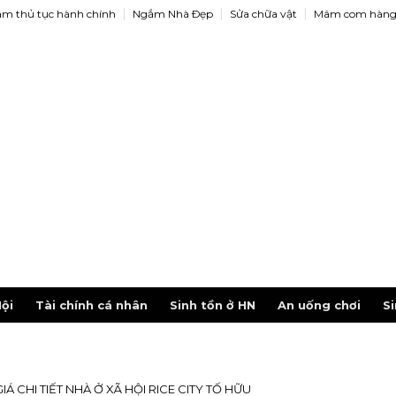
àm thủ tục hành chính
Ngắm Nhà Ðẹp
Sửa chữa vật
Mâm com hàng
ội
Tài chính cá nhân
Sinh tồn ở HN
An uống chơi
Si
Á CHI TIẾT NHÀ Ở XÃ HỘI RICE CITY TỐ HỮU