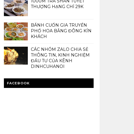
1000M TRÀ SHAN TUYẾT
THƯỢNG HẠNG CHỈ 29K
BÁNH CUỐN GIA TRUYỀN
PHỐ HOA BẰNG ĐÔNG KÍN
KHÁCH
CÁC NHÓM ZALO CHIA SẺ
THÔNG TIN, KINH NGHIỆM
ĐẦU TƯ CỦA KÊNH
DINHCUHANOI
FACEBOOK