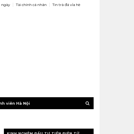
 ngày
Tài chính cá nhân
Tin trà đá vỉa hè
nh viên Hà Nội
KINH NGHỆM ĐẦU TƯ TIỀN ĐIỆN TỬ,