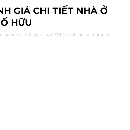
H GIÁ CHI TIẾT NHÀ Ở
TỐ HỮU
-nha-ha-noi
,
thông tin Nhà ở Xã hội và chung cư
,
thong-tin-