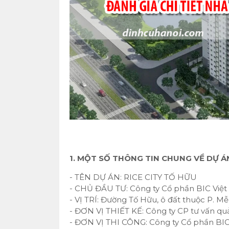
1. MỘT SỐ THÔNG TIN CHUNG VỀ DỰ Á
- TÊN DỰ ÁN: RICE CITY TỐ HỮU
- CHỦ ĐẦU TƯ: Công ty Cổ phần BIC Việ
- VỊ TRÍ: Đường Tố Hữu, ô đất thuộc P. M
- ĐƠN VỊ THIẾT KẾ: Công ty CP tư vấn qu
- ĐƠN VỊ THI CÔNG: Công ty Cổ phần BI