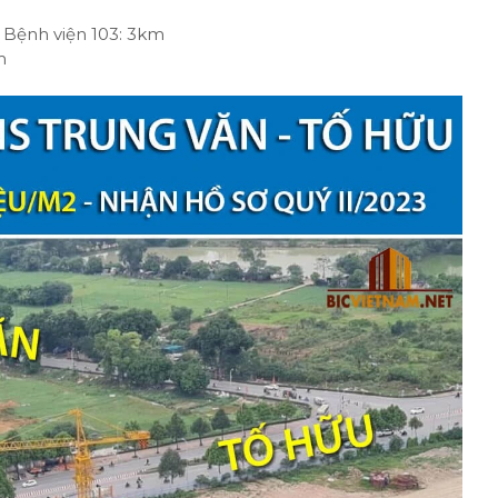
 Bệnh viện 103: 3km
m