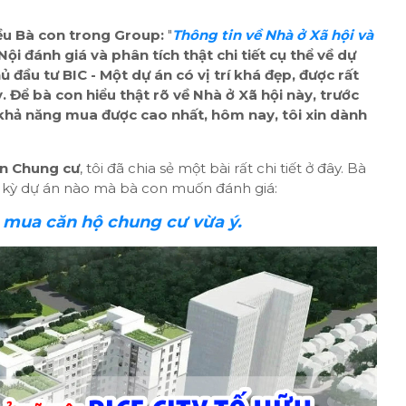
ều Bà con trong Group:
"
Thông tin về Nhà ở Xã hội và
i đánh giá và phân tích thật chi tiết cụ thể về dự
 đầu tư BIC - Một dự án có vị trí khá đẹp, được rất
 Để bà con hiểu thật rõ về Nhà ở Xã hội này, trước
 khả năng mua được cao nhất, hôm nay, tôi xin dành
án Chung cư
, tôi đã chia sẻ một bài rất chi tiết ở đây. Bà
t kỳ dự án nào mà bà con muốn đánh giá:
 mua căn hộ chung cư vừa ý.