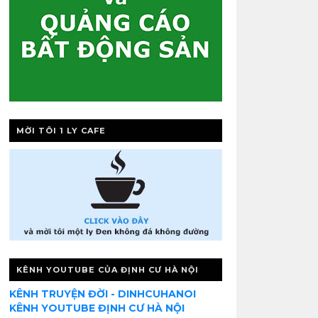
MỜI TÔI 1 LY CAFE
KÊNH YOUTUBE CỦA ĐỊNH CƯ HÀ NỘI
KÊNH TRUYỆN ĐỜI - DINHCUHANOI
KÊNH YOUTUBE ĐỊNH CƯ HÀ NỘI