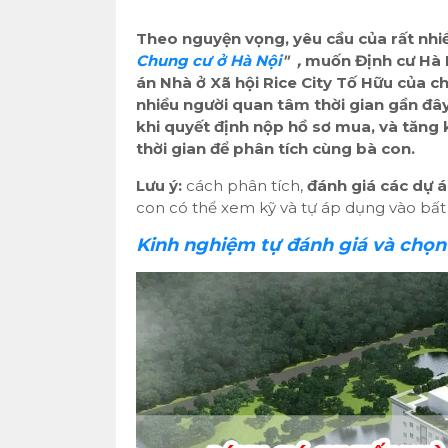
Theo nguyện vọng, yêu cầu của rất nhi
Chung cư ở Hà Nội
" ,
muốn Định cư Hà Nộ
án Nhà ở Xã hội Rice City Tố Hữu của chủ
nhiều người quan tâm thời gian gần đây.
khi quyết định nộp hồ sơ mua, và tăng
thời gian để phân tích cùng bà con.
Lưu ý:
cách phân tích,
đánh giá các dự 
con có thể xem kỹ và tự áp dụng vào bấ
Kinh nghiệm tự đánh giá và chọn