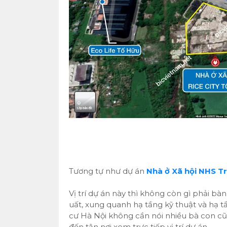
Tương tự như dự án
Nhà ở Xã hội NHS T
Vị trí dự án này thì không còn gì phải bà
uất, xung quanh hạ tầng kỹ thuật và hạ t
cư Hà Nội không cần nói nhiều bà con c
đến tận nơi xem trực tiếp vị trí dự án.