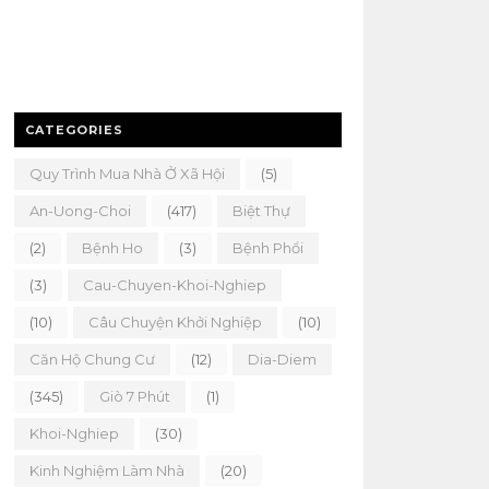
CATEGORIES
Quy Trình Mua Nhà Ở Xã Hội
(5)
An-Uong-Choi
(417)
Biệt Thự
(2)
Bệnh Ho
(3)
Bệnh Phổi
(3)
Cau-Chuyen-Khoi-Nghiep
(10)
Câu Chuyện Khởi Nghiệp
(10)
Căn Hộ Chung Cư
(12)
Dia-Diem
(345)
Giò 7 Phút
(1)
Khoi-Nghiep
(30)
Kinh Nghiệm Làm Nhà
(20)