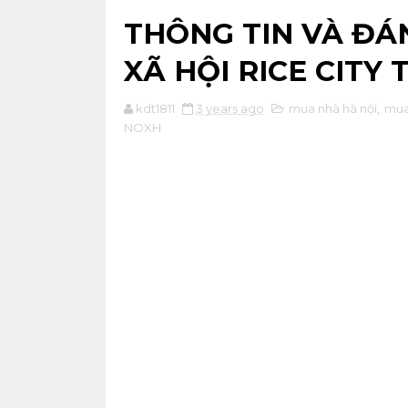
THÔNG TIN VÀ ĐÁN
XÃ HỘI RICE CITY 
kdt1811
3 years ago
mua nhà hà nội
,
mua
NOXH