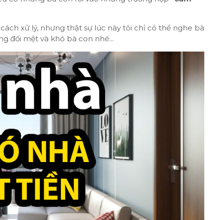
cách xử lý, nhưng thật sự lúc này tôi chỉ có thể nghe bà
ương đối mệt và khó bà con nhé...