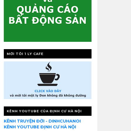
MỜI TÔI 1 LY CAFE
KÊNH YOUTUBE CỦA ĐỊNH CƯ HÀ NỘI
KÊNH TRUYỆN ĐỜI - DINHCUHANOI
KÊNH YOUTUBE ĐỊNH CƯ HÀ NỘI