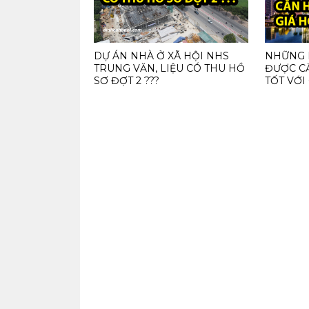
DỰ ÁN NHÀ Ở XÃ HỘI NHS
NHỮNG 
TRUNG VĂN, LIỆU CÓ THU HỒ
ĐƯỢC C
SƠ ĐỢT 2 ???
TỐT VỚI