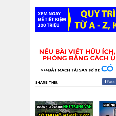
NẾU BÀI VIẾT HỮU ÍCH
PHÓNG BẰNG CÁCH Ủ
CÓ 
>>>BẮT MẠCH TÀI SẢN số 01:
Face
SHARE THIS: