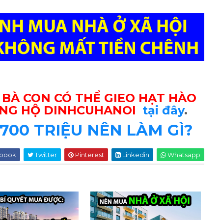
, BÀ CON CÓ THỂ GIEO HẠT HÀO
NG HỘ DINHCUHANOI
tại đây
.
700 TRIỆU NÊN LÀM GÌ?
book
Twitter
Pinterest
Linkedin
Whatsapp