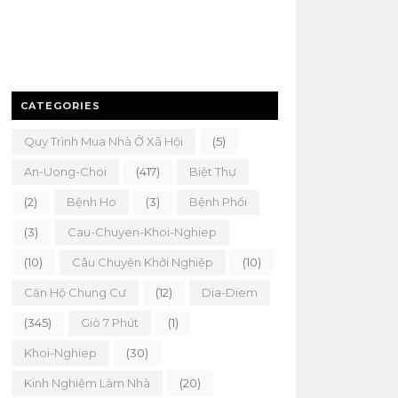
CATEGORIES
Quy Trình Mua Nhà Ở Xã Hội
(5)
An-Uong-Choi
(417)
Biệt Thự
(2)
Bệnh Ho
(3)
Bệnh Phổi
(3)
Cau-Chuyen-Khoi-Nghiep
(10)
Câu Chuyện Khởi Nghiệp
(10)
Căn Hộ Chung Cư
(12)
Dia-Diem
(345)
Giò 7 Phút
(1)
Khoi-Nghiep
(30)
Kinh Nghiệm Làm Nhà
(20)