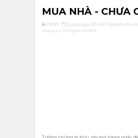
MUA NHÀ - CHƯA 
kdt1811
3 years ago
kinh-nghiem-nha-da
chung cư
,
thong-tin-NOXH
Tưởng chừng hi hữu, nhưng hàng ngày đ