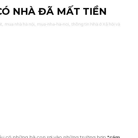
CÓ NHÀ ĐÃ MẤT TIỀN
t
,
mua nhà hà nội
,
mua-nha-ha-noi
,
thông tin Nhà ở Xã hội và
ều có những bà con rơi vào những trường hợp
"cám