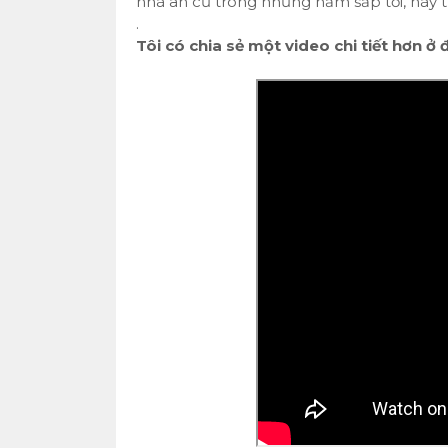
nhà an cư trong những năm sắp tới, hãy tìm
.
Tôi có chia sẻ một video chi tiết hơn ở 