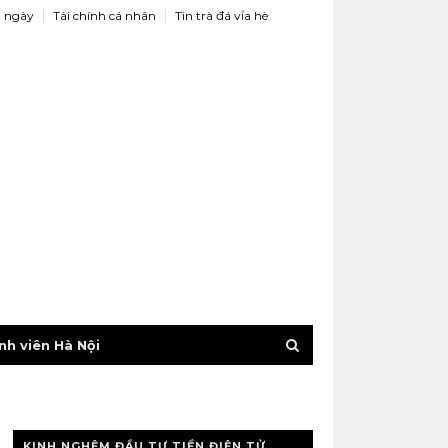
 ngày
Tài chính cá nhân
Tin trà đá vỉa hè
nh viên Hà Nội
KINH NGHỆM ĐẦU TƯ TIỀN ĐIỆN TỬ,