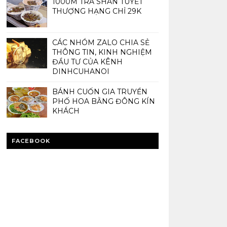
1000M TRÀ SHAN TUYẾT
THƯỢNG HẠNG CHỈ 29K
CÁC NHÓM ZALO CHIA SẺ
THÔNG TIN, KINH NGHIỆM
ĐẦU TƯ CỦA KÊNH
DINHCUHANOI
BÁNH CUỐN GIA TRUYỀN
PHỐ HOA BẰNG ĐÔNG KÍN
KHÁCH
FACEBOOK