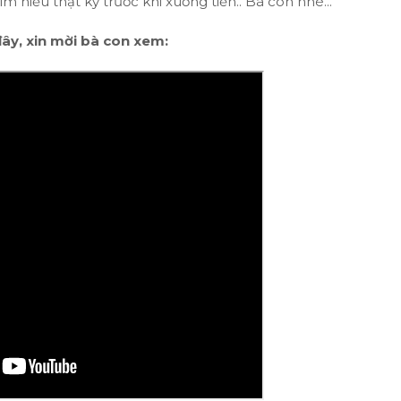
 hiểu thật kỹ trước khi xuống tiền.. Bà con nhé...
đây, xin mời bà con xem: