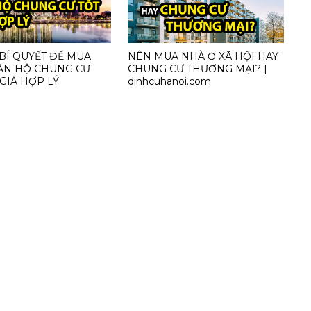
BÍ QUYẾT ĐỂ MUA
NÊN MUA NHÀ Ở XÃ HỘI HAY
ĂN HỘ CHUNG CƯ
CHUNG CƯ THƯƠNG MẠI? |
 GIÁ HỢP LÝ
dinhcuhanoi.com