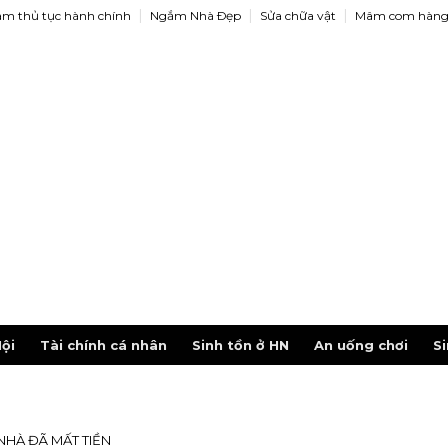
àm thủ tục hành chính
Ngắm Nhà Ðẹp
Sửa chữa vật
Mâm com hàng
ội
Tài chính cá nhân
Sinh tồn ở HN
An uống chơi
Si
NHÀ ĐÃ MẤT TIỀN