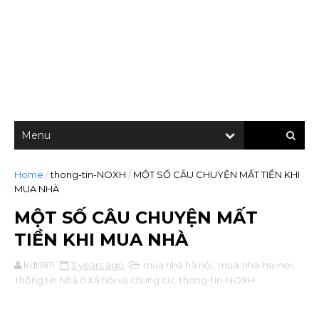
Home
/
thong-tin-NOXH
/
MỘT SỐ CÂU CHUYỆN MẤT TIỀN KHI
MUA NHÀ
MỘT SỐ CÂU CHUYỆN MẤT
TIỀN KHI MUA NHÀ
kdt1811
3 years ago
mua nhà hà nội
,
mua-nha-ha-noi
,
thông tin Nhà ở Xã hội và chung cư
,
thong-tin-NOXH