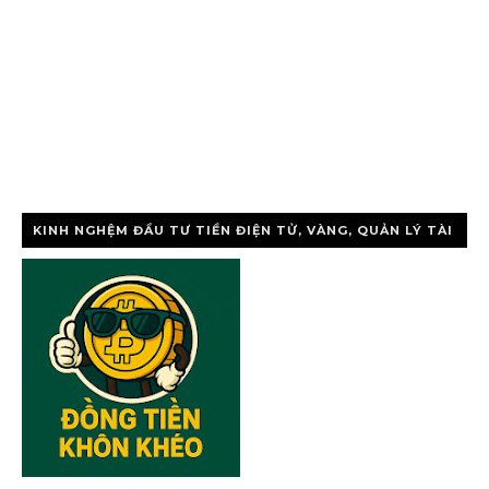
KINH NGHỆM ĐẦU TƯ TIỀN ĐIỆN TỬ, VÀNG, QUẢN LÝ TÀI
CHÍNH CÁ NHÂ