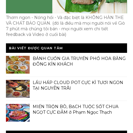
Thơm ngon - Nóng hổi - Và đặc biệt là KHÔNG HÀN THE
VÀ CHẤT BẢO QUẢN. (đó là điều mà mọi người nói về Giò
7 phút mà chúng tôi bán - mọi người xem chi tiết
feedback và Video ở cuối bài)
BÀI VIẾT ĐƯỢC QUAN TÂM
BÁNH CUỐN GIA TRUYỀN PHỐ HOA BẰNG
ĐÔNG KÍN KHÁCH
LẨU HẤP CLOUD POT CỰC KÌ TƯƠI NGON
TẠI NGUYỄN TRÃI
MIẾN TRỘN BÒ, BẠCH TUỘC SỐT CHUA
NGỌT CỰC ĐẪM ở Phạm Ngọc Thạch