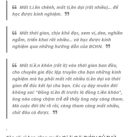
Mất t.i.ền chênh, mất ti,ền dại (rất nhiều)... để
học được kinh nghiệm.
Mất thời gian, chịu khó đọc, xem vi,.deo, nghiền
ngẫm, triển khai rất nhiều... và học được kinh
nghiệm qua những hướng dẫn của ĐCHN.
Mất ti.ề.n khôn (rất ít) vào thời gian ban đầu,
cho chuyên gia độc lập truyền cho bạn những kinh
nghiệm mà họ phải mất rất nhiều ti.ền dại và thời
gian để đúc kết lại cho bạn. Các cụ dạy muôn đời
không sai: "Đồng ti.ền đi trước là đồng t.iền khôn",
ông nào càng chậm trễ dễ thấy ông này càng tham.
Mà cuộc đời thì rõ rồi, càng tham càng mất nhiều,
chứ đâu có được.
.