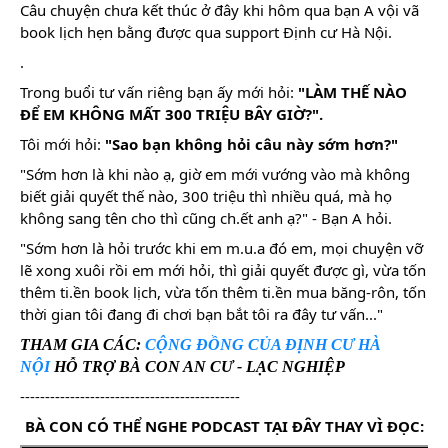
Câu chuyện chưa kết thúc ở đây khi hôm qua bạn A vội vã
book lịch hẹn bằng được qua support Định cư Hà Nội.
.
Trong buổi tư vấn riêng bạn ấy mới hỏi:
"LÀM THẾ NÀO
ĐỂ EM KHÔNG MẤT 300 TRIỆU BÂY GIỜ?".
Tôi mới hỏi:
"Sao bạn không hỏi câu này sớm hơn?"
"Sớm hơn là khi nào ạ, giờ em mới vướng vào mà không
biết giải quyết thế nào, 300 triệu thì nhiều quá, mà họ
không sang tên cho thì cũng ch.ết anh ạ?" - Bạn A hỏi.
"Sớm hơn là hỏi trước khi em m.u.a đó em, mọi chuyện vỡ
lẽ xong xuôi rồi em mới hỏi, thì giải quyết được gì, vừa tốn
thêm ti.ền book lịch, vừa tốn thêm ti.ền mua băng-rôn, tốn
thời gian tôi đang đi chơi bạn bắt tôi ra đây tư vấn..."
THAM GIA CÁC:
CỘNG ĐỒNG CỦA ĐỊNH CƯ HÀ
NỘI
HỖ TRỢ BÀ CON AN CƯ - LẠC NGHIỆP
--------------------------------------------
BÀ CON CÓ THỂ NGHE PODCAST TẠI ĐÂY THAY VÌ ĐỌC: