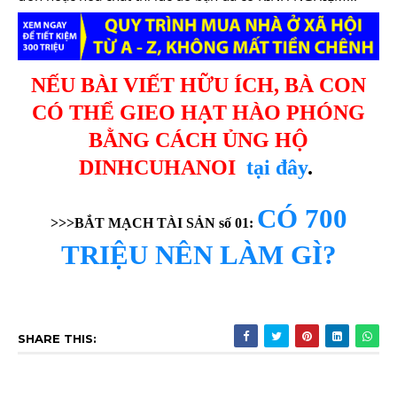
NẾU BÀI VIẾT HỮU ÍCH, BÀ CON
CÓ THỂ GIEO HẠT HÀO PHÓNG
BẰNG CÁCH ỦNG HỘ
DINHCUHANOI
tại đây
.
CÓ 700
>>>BẮT MẠCH TÀI SẢN số 01:
TRIỆU NÊN LÀM GÌ?
SHARE THIS: