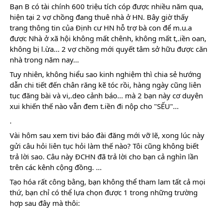
Bạn B có tài chính 600 triệu tích cóp được nhiều năm qua,
hiện tại 2 vợ chồng đang thuê nhà ở HN. Bây giờ thấy
trang thông tin của Định cư HN hỗ trợ bà con để m.u.a
được Nhà ở xã hội không mất chênh, không mất t,.iền oan,
không bị l.ừa... 2 vợ chồng mới quyết tâm sở hữu được căn
nhà trong năm nay...
Tuy nhiên, không hiểu sao kinh nghiệm thì chia sẻ hướng
dẫn chi tiết đến chân răng kẽ tóc rồi, hàng ngày cũng liên
tục đăng bài và vi,.deo cảnh báo... mà 2 bạn này cơ duyên
xui khiến thế nào vẫn đem t.iền đi nộp cho "SẾU"...
.
Vài hôm sau xem tivi báo đài đăng mới vỡ lẽ, xong lúc này
gửi câu hỏi liên tục hỏi làm thế nào? Tôi cũng không biết
trả lời sao. Câu này ĐCHN đã trả lời cho bạn cả nghìn lần
trên các kênh cộng đồng. ...
Tạo hóa rất công bằng, bạn không thể tham lam tất cả mọi
thứ, bạn chỉ có thể lựa chọn được 1 trong những trường
hợp sau đây mà thôi: