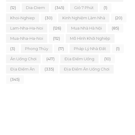
(12)
Dia-Diem
(345)
Giò 7 Phút
(1)
Khoi-Nghiep
(30)
Kinh Nghiệm Làm Nhà
(20)
Lam-Nha-Ha-Noi
(126)
Mua Nhà Hà Nội
(85)
Mua-Nha-Ha-Noi
(112)
Mô Hình Khởi Nghiệp
(3)
Phong Thủy
(17)
Pháp Lý Nhà Đất
(1)
Ăn Uống Chơi
(417)
Địa Điểm Uống
(10)
Địa Điểm Ăn
(335)
Địa Điểm Ăn Uống Chơi
(345)