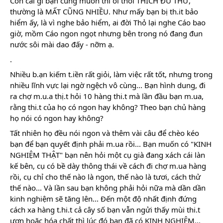
Còn cái gì bạn cũng muốn thì ôi thôi THÍCH ĐỦ THỨ,
thường là MẤT CŨNG NHIỀU. Như mấy bạn bị th.it bảo
hiểm ấy, là vì nghe bảo hiểm, ai đời Thỏ lại nghe Cáo bao
giờ, mồm Cáo ngon ngọt nhưng bên trong nó đang đun
nước sôi mài dao đấy - nỡm ạ.
.
Nhiều b.ạn kiếm t.iền rất giỏi, làm việc rất tốt, nhưng trong
nhiều lĩnh vực lại ngờ ngệch vô cùng... Bạn hình dung, đi
ra chợ m.u.a thị.t hỏi 10 hàng thi.t mà lần đầu bạn m.ua,
rằng thi.t của họ có ngon hay không? Theo bạn chủ hàng
họ nói có ngon hay không?
Tất nhiên họ đều nói ngon và thêm vài câu để chèo kéo
bạn để bạn quyết định phải m.ua rồi... Bạn muốn có "KINH
NGHIỆM THẬT" bạn nên hỏi một cụ già đang xách cái làn
kế bên, cụ có bề dày thông thái về cách đi chợ m.ua hàng
rồi, cụ chỉ cho thế nào là ngon, thế nào là tươi, cách thử
thế nào... Và lần sau bạn không phải hỏi nữa mà dần dần
kinh nghiệm sẽ tăng lên... Đến một độ nhất định đứng
cách xa hàng t.hi.t cả cây số bạn vẫn ngửi thấy mùi thi.t
ươn hoặc hóa chất thì lúc đó bạn đã có KINH NGHIỆM...