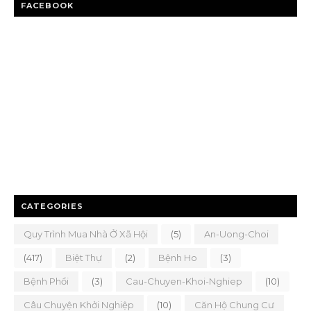
FACEBOOK
CATEGORIES
Quy Trình Mua Nhà Ở Xã Hội
(5)
An-Uong-Choi
(417)
Biệt Thự
(2)
Bệnh Ho
(3)
Bệnh Phổi
(3)
Cau-Chuyen-Khoi-Nghiep
(10)
Câu Chuyện Khởi Nghiệp
(10)
Căn Hộ Chung Cư