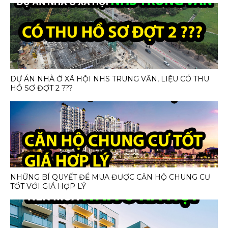
DỰ ÁN NHÀ Ở XÃ HỘI NHS TRUNG VĂN, LIỆU CÓ THU
HỒ SƠ ĐỢT 2 ???
NHỮNG BÍ QUYẾT ĐỂ MUA ĐƯỢC CĂN HỘ CHUNG CƯ
TỐT VỚI GIÁ HỢP LÝ