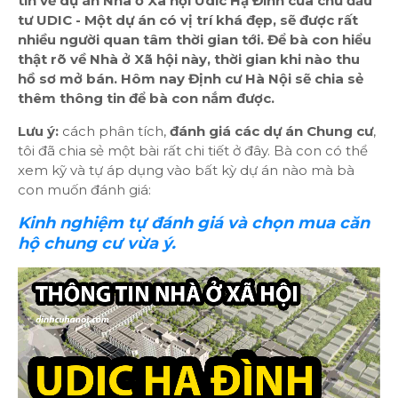
tin về dự án Nhà ở Xã hội Udic Hạ Đình của chủ đầu
tư UDIC - Một dự án có vị trí khá đẹp, sẽ được rất
nhiều người quan tâm thời gian tới. Để bà con hiểu
thật rõ về Nhà ở Xã hội này, thời gian khi nào thu
hồ sơ mở bán. Hôm nay Định cư Hà Nội sẽ chia sẻ
thêm thông tin để bà con nắm được.
Lưu ý:
cách phân tích,
đánh giá các dự án Chung cư
,
tôi đã chia sẻ một bài rất chi tiết ở đây. Bà con có thể
xem kỹ và tự áp dụng vào bất kỳ dự án nào mà bà
con muốn đánh giá:
Kinh nghiệm tự đánh giá và chọn mua căn
hộ chung cư vừa ý.