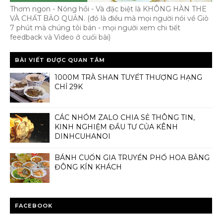
Thơm ngon - Nóng hổi - Và đặc biệt là KHÔNG HÀN THE
VÀ CHẤT BẢO QUẢN. (đó là điều mà mọi người nói về Giò
7 phút mà chúng tôi bán - mọi người xem chi tiết
feedback và Video ở cuối bài)
BÀI VIẾT ĐƯỢC QUAN TÂM
1000M TRÀ SHAN TUYẾT THƯỢNG HẠNG
CHỈ 29K
CÁC NHÓM ZALO CHIA SẺ THÔNG TIN,
KINH NGHIỆM ĐẦU TƯ CỦA KÊNH
DINHCUHANOI
BÁNH CUỐN GIA TRUYỀN PHỐ HOA BẰNG
ĐÔNG KÍN KHÁCH
FACEBOOK