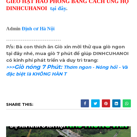
GIEO HẠT HÀO PHÓNG BẰNG CÁCH ỦNG HỘ
DINHCUHANOI
tại đây
.
Admin
Định cư Hà Nội
------------------------------
P/s: Bà con thích ăn Giò xin mời thử qua giò ngon
tại đây nhé, mua giò 7 phút để giúp DINHCUHANOI
có kinh phí phát triển và duy trì trang:
Giò nóng 7 Phút:
>>>
Thơm ngon - Nóng hổi - Và
đặc biệt là KHÔNG HÀN T
SHARE THIS: