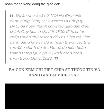
hoàn thành xong công tác giao đất:
Dự án nhà ở xã hội NO1 Hạ Đình (liên
danh cùng Công ty Haweicco và Công ty
DAC) đã hoàn thành công tác giao đất, điều
chỉnh Quy hoạch chi tiết 1/500, điều chỉnh
chấp thuận chủ trương đầu tư. Hiện tại, Liên
danh đang khẩn trương hoàn thành các thủ
tục điều chỉnh dự án đầu tư, dự kiến hoàn
thành trong Quý I/2023, khởi công công
trình trong Quý II/2023.
BÀ CON XEM CHI TIẾT CHIA SẺ THÔNG TIN VÀ
ĐÁNH GIÁ TẠI VIDEO SAU: