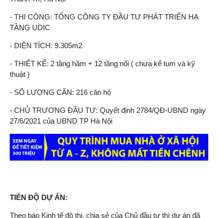
- THI CÔNG: TỔNG CÔNG TY ĐẦU TƯ PHÁT TRIỂN HẠ
TẦNG UDIC
- DIỆN TÍCH: 9.305m2
- THIẾT KẾ: 2 tầng hầm + 12 tầng nổi ( chưa kể tum và kỹ
thuật )
- SỐ LƯỢNG CĂN: 216 căn hộ
- CHỦ TRƯƠNG ĐẦU TƯ: Quyết định 2784/QĐ-UBND ngày
27/6/2021 của UBND TP Hà Nội
TIẾN ĐỘ DỰ ÁN:
Theo báo Kinh tế đô thị, chia sẻ của Chủ đầu tư thì dự án đã