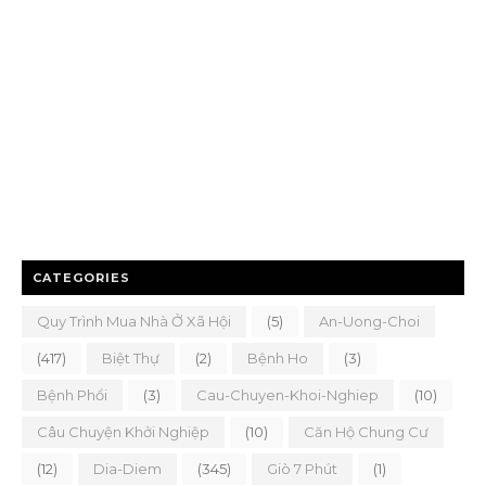
CATEGORIES
Quy Trình Mua Nhà Ở Xã Hội
(5)
An-Uong-Choi
(417)
Biệt Thự
(2)
Bệnh Ho
(3)
Bệnh Phổi
(3)
Cau-Chuyen-Khoi-Nghiep
(10)
Câu Chuyện Khởi Nghiệp
(10)
Căn Hộ Chung Cư
(12)
Dia-Diem
(345)
Giò 7 Phút
(1)