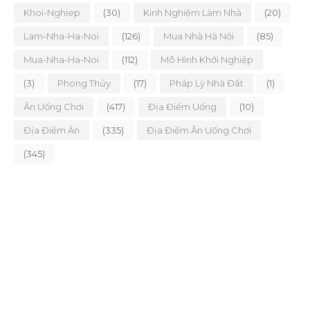
Khoi-Nghiep
(30)
Kinh Nghiệm Làm Nhà
(20)
Lam-Nha-Ha-Noi
(126)
Mua Nhà Hà Nội
(85)
Mua-Nha-Ha-Noi
(112)
Mô Hình Khởi Nghiệp
(3)
Phong Thủy
(17)
Pháp Lý Nhà Đất
(1)
Ăn Uống Chơi
(417)
Địa Điểm Uống
(10)
Địa Điểm Ăn
(335)
Địa Điểm Ăn Uống Chơi
(345)