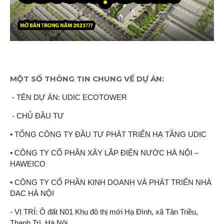
MỘT SỐ THÔNG TIN CHUNG VỀ DỰ ÁN:
- TÊN DỰ ÁN: UDIC ECOTOWER
- CHỦ ĐẦU TƯ
• TỔNG CÔNG TY ĐẦU TƯ PHÁT TRIỂN HẠ TẦNG UDIC
• CÔNG TY CỔ PHẦN XÂY LẮP ĐIỆN NƯỚC HÀ NỘI –
HAWEICO
• CÔNG TY CỔ PHẦN KINH DOANH VÀ PHÁT TRIỂN NHÀ
DAC HÀ NỘI
- VỊ TRÍ: Ô đất N01 Khu đô thị mới Hạ Đình, xã Tân Triều,
Thanh Trì, Hà Nội