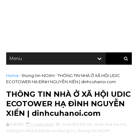
Home
/
thong-tin-NOXH
/
THÔNG TIN NHÀ Ở XÃ HỘI UDIC
ECOTOWER HẠ ĐÌNH NGUYỄN XIỂN | dinhcuhanoi.com
THÔNG TIN NHÀ Ở XÃ HỘI UDIC
ECOTOWER HẠ ĐÌNH NGUYỄN
XIỂN | dinhcuhanoi.com
kdt1811
3 years ago
mua nhà hà nội
,
mua-nha-ha-noi
,
thông tin Nhà ở Xã hội và chung cư
,
thong-tin-NOXH