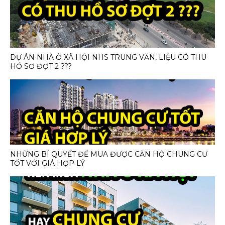
DỰ ÁN NHÀ Ở XÃ HỘI NHS TRUNG VĂN, LIỆU CÓ THU
HỒ SƠ ĐỢT 2 ???
NHỮNG BÍ QUYẾT ĐỂ MUA ĐƯỢC CĂN HỘ CHUNG CƯ
TỐT VỚI GIÁ HỢP LÝ