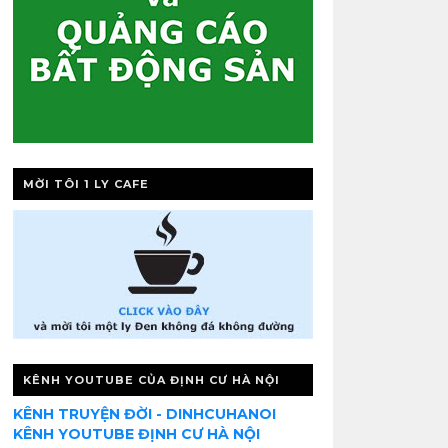
MỜI TÔI 1 LY CAFE
KÊNH YOUTUBE CỦA ĐỊNH CƯ HÀ NỘI
KÊNH TRUYỆN ĐỜI - DINHCUHANOI
KÊNH YOUTUBE ĐỊNH CƯ HÀ NỘI