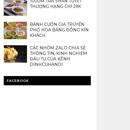
1000M TRÀ SHAN TUYẾT
THƯỢNG HẠNG CHỈ 29K
BÁNH CUỐN GIA TRUYỀN
PHỐ HOA BẰNG ĐÔNG KÍN
KHÁCH
CÁC NHÓM ZALO CHIA SẺ
THÔNG TIN, KINH NGHIỆM
ĐẦU TƯ CỦA KÊNH
DINHCUHANOI
FACEBOOK