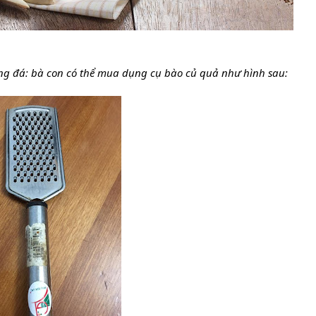
ng đá: bà con có thể mua dụng cụ bào củ quả như hình sau: