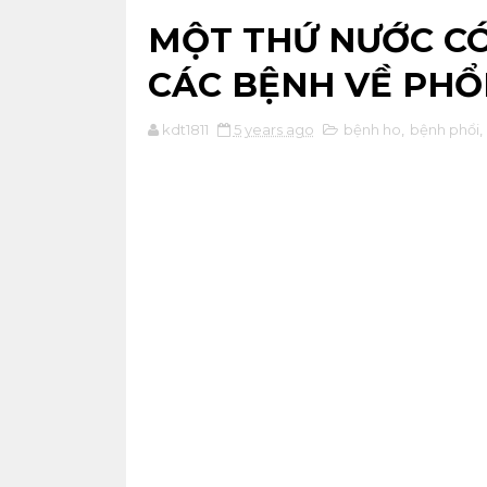
MỘT THỨ NƯỚC CÓ
CÁC BỆNH VỀ PHỔ
kdt1811
5 years ago
bệnh ho
,
bệnh phổi
,