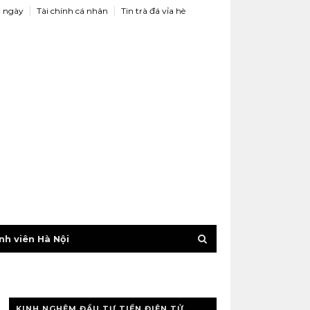
 ngày
Tài chính cá nhân
Tin trà đá vỉa hè
nh viên Hà Nội
KINH NGHỆM ĐẦU TƯ TIỀN ĐIỆN TỬ,