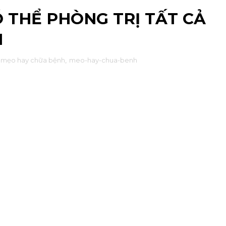
 THỂ PHÒNG TRỊ TẤT CẢ
I
mẹo hay chữa bệnh
,
meo-hay-chua-benh