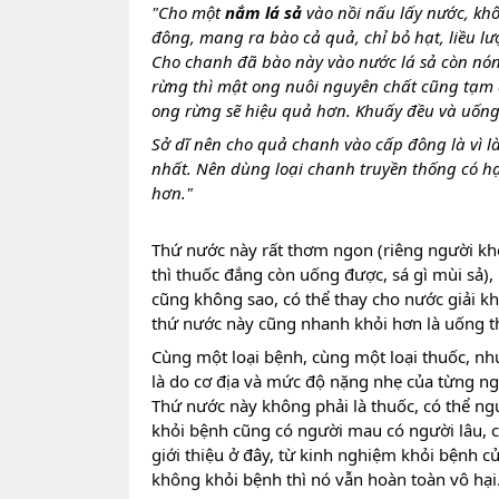
"Cho một 
nắm lá sả
 vào nồi nấu lấy nước, kh
đông, mang ra bào cả quả, chỉ bỏ hạt, liều lư
Cho chanh đã bào này vào nước lá sả còn nón
rừng thì mật ong nuôi nguyên chất cũng tạm 
ong rừng sẽ hiệu quả hơn. Khuấy đều và uống
Sở dĩ nên cho quả chanh vào cấp đông là vì l
nhất. Nên dùng loại chanh truyền thống có hạ
hơn."
Thứ nước này rất thơm ngon (riêng người kh
thì thuốc đắng còn uống được, sá gì mùi sả),
cũng không sao, có thể thay cho nước giải khá
thứ nước này cũng nhanh khỏi hơn là uống t
Cùng một loại bệnh, cùng một loại thuốc, như
là do cơ địa và mức độ nặng nhẹ của từng ngườ
Thứ nước này không phải là thuốc, có thể n
khỏi bệnh cũng có người mau có người lâu, c
giới thiệu ở đây, từ kinh nghiệm khỏi bệnh c
không khỏi bệnh thì nó vẫn hoàn toàn vô hại