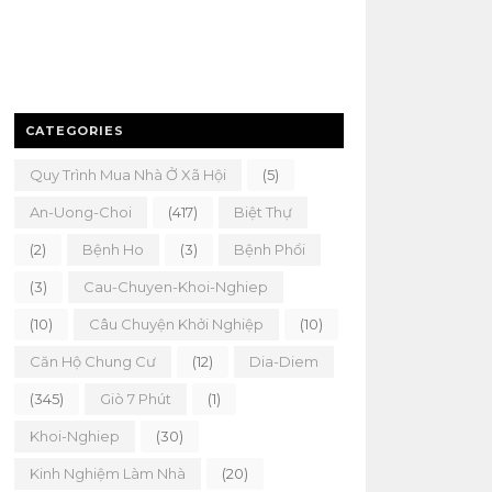
CATEGORIES
Quy Trình Mua Nhà Ở Xã Hội
(5)
An-Uong-Choi
(417)
Biệt Thự
(2)
Bệnh Ho
(3)
Bệnh Phổi
(3)
Cau-Chuyen-Khoi-Nghiep
(10)
Câu Chuyện Khởi Nghiệp
(10)
Căn Hộ Chung Cư
(12)
Dia-Diem
(345)
Giò 7 Phút
(1)
Khoi-Nghiep
(30)
Kinh Nghiệm Làm Nhà
(20)