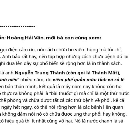
-------------------
ồn: Hoàng Hải Vân, mời bà con cùng xem:
 gọi điện cám ơn, nói cách chữa ho viêm họng mà tôi chỉ, 
. Anh bảo rất hay, nên tập hợp những cách chữa bệnh đó lại 
hĩ đưa lên đây sự phổ biến sẽ rộng hơn là in thành sách.
là anh 
Nguyễn Trung Thành (còn gọi là Thành Mắt)
, 
inh niên
” nhiều năm, do 
viêm phế quản mãn tính và có lẽ 
rên bản thân mình, kết quả là mấy năm nay không còn ho 
 thực ra không phải là “bài thuốc” gì mà chỉ là một thứ nước 
uống. Anh Thành nói, uống thứ nước này có thể phòng và chữa được tất cả các thứ bệnh về phổi, kể cả 
ngày hết ngay, có thể nói rộng hơn là các bệnh liên quan 
n không dám nói nó có chữa được ung thư phổi hay không, 
hiệu quả thì ít nhất cũng vô hại. Nó là nước chanh lá sả 