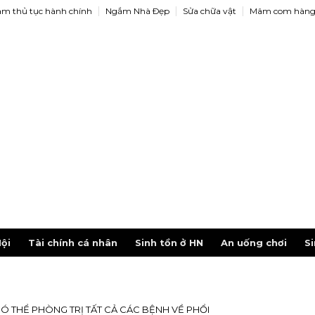
àm thủ tục hành chính
Ngắm Nhà Ðẹp
Sửa chữa vật
Mâm com hàng
ội
Tài chính cá nhân
Sinh tồn ở HN
An uống chơi
Si
Ó THỂ PHÒNG TRỊ TẤT CẢ CÁC BỆNH VỀ PHỔI