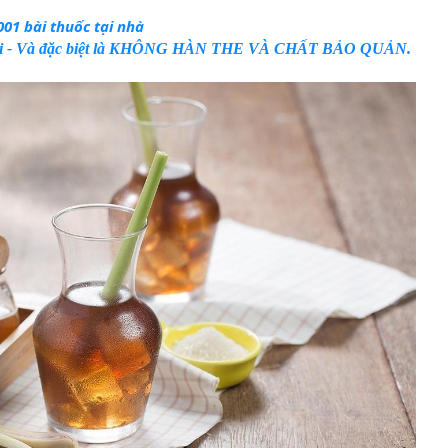
01 bài thuốc tại nhà
ổi - Và đặc biệt là KHÔNG HÀN THE VÀ CHẤT BẢO QUẢN.