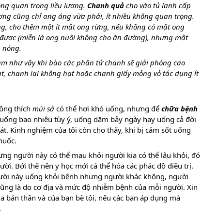
ông quan trọng liều lượng. 
Chanh quả
 cho vào tủ lạnh cấp 
ợng cũng chỉ ang áng vừa phải, ít nhiều không quan trọng. 
g, cho thêm một ít mật ong rừng, nếu không có mật ong 
được (miễn là ong nuôi không cho ăn đường), nhưng mật 
 nóng.
àm như vậy khi bào các phân tử chanh sẽ giải phóng cao 
t, chanh lai không hạt hoặc chanh giấy mỏng vỏ tác dụng ít 
ông thích 
mùi sả
 có thể hơi khó uống, nhưng để 
chữa bệnh
 uống bao nhiêu tùy ý, uống dăm bảy ngày hay uống cả đời 
t. Kinh nghiệm của tôi còn cho thấy, khi bị cảm sốt uống 
huốc.
ng người này có thể mau khỏi người kia có thể lâu khỏi, đó 
i. Bởi thế nên y học mới cá thể hóa các phác đồ điều trị. 
gười này uống khỏi bệnh nhưng người khác không, người 
ũng là do cơ địa và mức độ nhiễm bệnh của mỗi người. Xin 
ủa bản thân và của bạn bè tôi, nếu các bạn áp dụng mà 
.