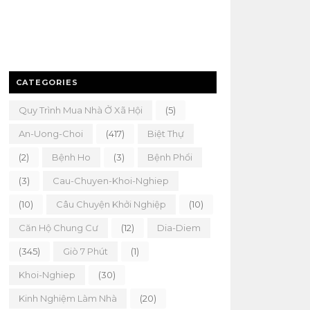
CATEGORIES
Quy Trình Mua Nhà Ở Xã Hội
(5)
An-Uong-Choi
(417)
Biệt Thự
(2)
Bệnh Ho
(3)
Bệnh Phổi
(3)
Cau-Chuyen-Khoi-Nghiep
(10)
Câu Chuyện Khởi Nghiệp
(10)
Căn Hộ Chung Cư
(12)
Dia-Diem
(345)
Giò 7 Phút
(1)
Khoi-Nghiep
(30)
Kinh Nghiệm Làm Nhà
(20)