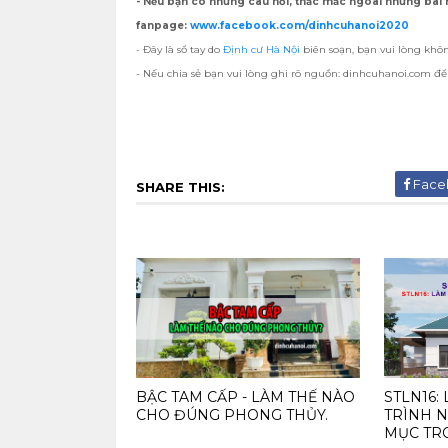
- Nếu bạn có những câu hỏi, thắc mắc ngoài những bài h
fanpage:
www.facebook.com/dinhcuhanoi2020
- Đây là sổ tay do
Định cư Hà Nội
biên soạn, bạn vui lòng khô
- Nếu chia sẻ bạn vui lòng ghi rõ nguồn: dinhcuhanoi.com để 
Face
SHARE THIS:
BẬC TAM CẤP - LÀM THẾ NÀO
STLN16:
CHO ĐÚNG PHONG THỦY.
TRÌNH 
MỤC TR