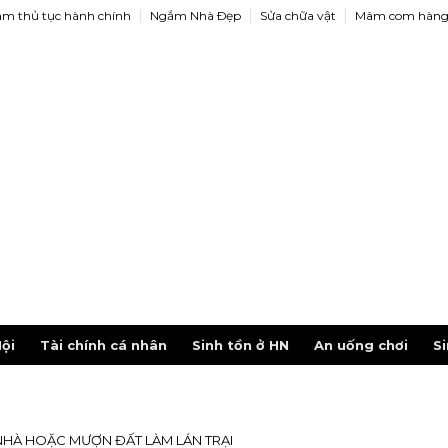
àm thủ tục hành chính
Ngắm Nhà Ðẹp
Sửa chữa vật
Mâm com hàng
ội
Tài chính cá nhân
Sinh tồn ở HN
An uống chơi
Si
 NHÀ HOẶC MƯỢN ĐẤT LÀM LÁN TRẠI