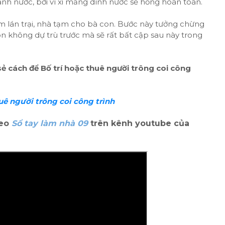
nh nước, bởi vì xi măng dính nước sẽ hỏng hoàn toàn.
àm lán trại, nhà tạm cho bà con. Bước này tưởng chừng
on không dự trù trước mà sẽ rất bất cập sau này trong
 sẻ cách để Bố trí hoặc thuê người trông coi công
huê người trông coi công trình
deo
Sổ tay làm nhà 09
trên kênh youtube của