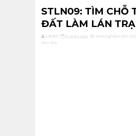
STLN09: TÌM CHỖ
ĐẤT LÀM LÁN TRẠ
kdt1811
6 years ago
kinh nghiệm làm nh
làm nhà