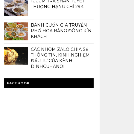
1000M TRÀ SHAN TUYẾT
THƯỢNG HẠNG CHỈ 29K
BÁNH CUỐN GIA TRUYỀN
PHỐ HOA BẰNG ĐÔNG KÍN
KHÁCH
CÁC NHÓM ZALO CHIA SẺ
THÔNG TIN, KINH NGHIỆM
ĐẦU TƯ CỦA KÊNH
DINHCUHANOI
FACEBOOK