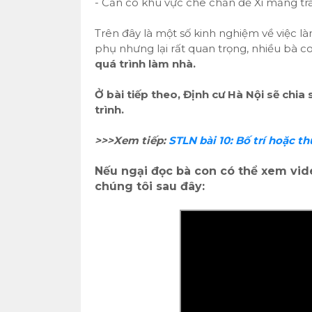
- Cần có khu vực che chắn để Xi măng trá
Trên đây là một số kinh nghiệm về việc l
phụ nhưng lại rất quan trọng, nhiều bà c
quá trình làm nhà.
Ở bài tiếp theo, Định cư Hà Nội sẽ chia
trình.
>>>Xem tiếp:
STLN bài 10: Bố trí hoặc t
Nếu ngại đọc bà con có thể xem vi
chúng tôi sau đây: