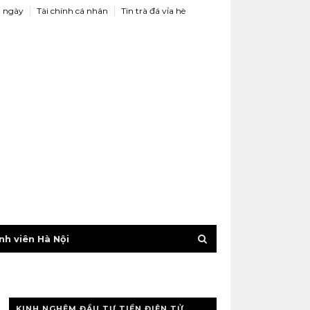
 ngày
Tài chính cá nhân
Tin trà đá vỉa hè
nh viên Hà Nội
KINH NGHỆM ĐẦU TƯ TIỀN ĐIỆN TỬ,