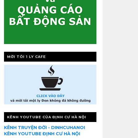
MỜI TÔI 1 LY CAFE
KÊNH YOUTUBE CỦA ĐỊNH CƯ HÀ NỘI
KÊNH TRUYỆN ĐỜI - DINHCUHANOI
KÊNH YOUTUBE ĐỊNH CƯ HÀ NỘI