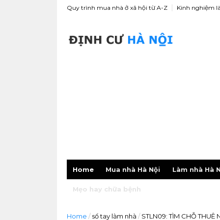
Quy trình mua nhà ở xã hội từ A-Z
Kinh nghiệm l
Home
Mua nhà Hà Nội
Làm nhà Hà N
Mẹo hay chữa bệnh
Home
/
sổ tay làm nhà
/
STLN09: TÌM CHỖ THUÊ