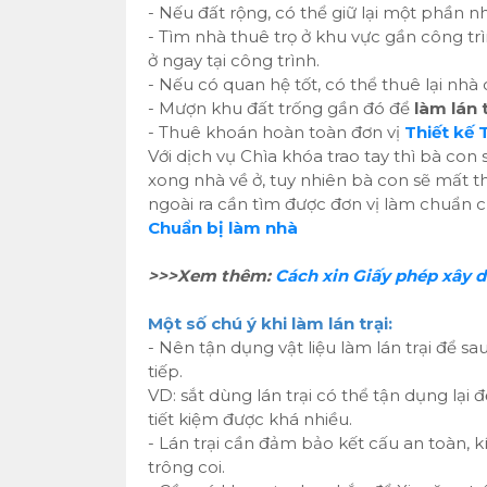
- Nếu đất rộng, có thể giữ lại một phần n
- Tìm nhà thuê trọ ở khu vực gần công trì
ở ngay tại công trình.
- Nếu có quan hệ tốt, có thể thuê lại nhà
- Mượn khu đất trống gần đó để
làm lán t
- Thuê khoán hoàn toàn đơn vị
Thiết kế 
Với dịch vụ Chìa khóa trao tay thì bà con
xong nhà về ở, tuy nhiên bà con sẽ mất t
ngoài ra cần tìm được đơn vị làm chuẩn c
Chuẩn bị làm nhà
>>>Xem thêm:
Cách xin Giấy phép xây 
Một số chú ý khi làm lán trại:
- Nên tận dụng vật liệu làm lán trại để sa
tiếp.
VD: sắt dùng lán trại có thể tận dụng lại
tiết kiệm được khá nhiều.
- Lán trại cần đảm bảo kết cấu an toàn, k
trông coi.