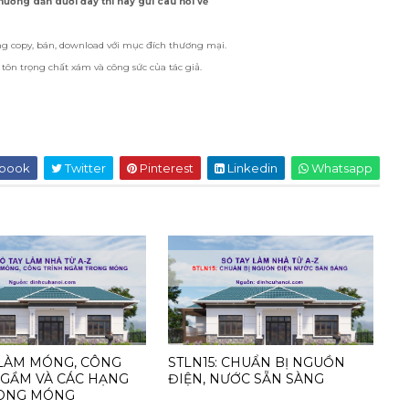
ướng dẫn dưới đây thì hãy gửi câu hỏi về
ng copy, bán, download với mục đích thương mại.
tôn trọng chất xám và công sức của tác giả.
book
Twitter
Pinterest
Linkedin
Whatsapp
 LÀM MÓNG, CÔNG
STLN15: CHUẨN BỊ NGUỒN
NGẦM VÀ CÁC HẠNG
ĐIỆN, NƯỚC SẴN SÀNG
ONG MÓNG