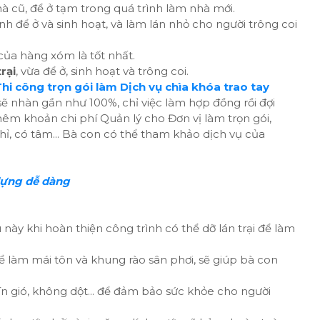
hà cũ, để ở tạm trong quá trình làm nhà mới.
nh để ở và sinh hoạt, và làm lán nhỏ cho người trông coi
 của hàng xóm là tốt nhất.
rại
, vừa để ở, sinh hoạt và trông coi.
Thi công trọn gói làm Dịch vụ chìa khóa trao tay
 sẽ nhàn gần như 100%, chỉ việc làm hợp đồng rồi đợi
hêm khoản chi phí Quản lý cho Đơn vị làm trọn gói,
hỉ, có tâm... Bà con có thể tham khảo dịch vụ của
dựng dễ dàng
u này khi hoàn thiện công trình có thể dỡ lán trại để làm
 để làm mái tôn và khung rào sân phơi, sẽ giúp bà con
ín gió, không dột... để đảm bảo sức khỏe cho người