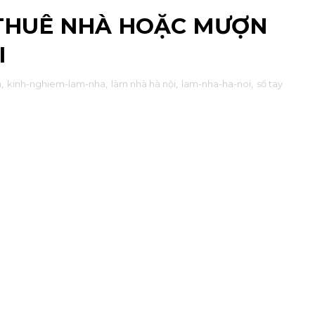
 THUÊ NHÀ HOẶC MƯỢN
I
à
,
kinh-nghiem-lam-nha
,
làm nhà hà nội
,
lam-nha-ha-noi
,
sổ tay