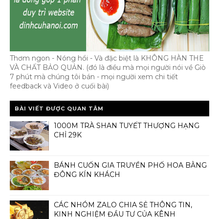
Thơm ngon - Nóng hổi - Và đặc biệt là KHÔNG HÀN THE
VÀ CHẤT BẢO QUẢN. (đó là điều mà mọi người nói về Giò
7 phút mà chúng tôi bán - mọi người xem chi tiết
feedback và Video ở cuối bài)
BÀI VIẾT ĐƯỢC QUAN TÂM
1000M TRÀ SHAN TUYẾT THƯỢNG HẠNG
CHỈ 29K
BÁNH CUỐN GIA TRUYỀN PHỐ HOA BẰNG
ĐÔNG KÍN KHÁCH
CÁC NHÓM ZALO CHIA SẺ THÔNG TIN,
KINH NGHIỆM ĐẦU TƯ CỦA KÊNH