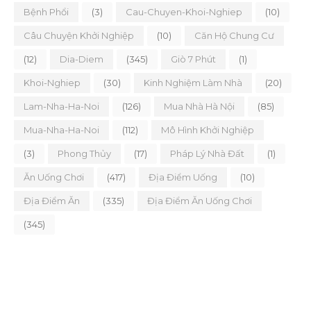
Bệnh Phổi
(3)
Cau-Chuyen-Khoi-Nghiep
(10)
Câu Chuyện Khởi Nghiệp
(10)
Căn Hộ Chung Cư
(12)
Dia-Diem
(345)
Giò 7 Phút
(1)
Khoi-Nghiep
(30)
Kinh Nghiệm Làm Nhà
(20)
Lam-Nha-Ha-Noi
(126)
Mua Nhà Hà Nội
(85)
Mua-Nha-Ha-Noi
(112)
Mô Hình Khởi Nghiệp
(3)
Phong Thủy
(17)
Pháp Lý Nhà Đất
(1)
Ăn Uống Chơi
(417)
Địa Điểm Uống
(10)
Địa Điểm Ăn
(335)
Địa Điểm Ăn Uống Chơi
(345)