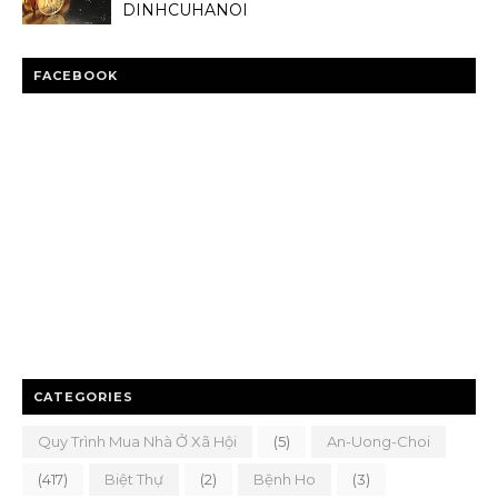
DINHCUHANOI
FACEBOOK
CATEGORIES
Quy Trình Mua Nhà Ở Xã Hội
(5)
An-Uong-Choi
(417)
Biệt Thự
(2)
Bệnh Ho
(3)