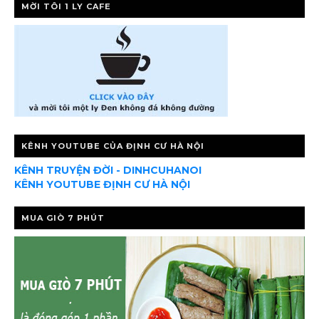
MỜI TÔI 1 LY CAFE
KÊNH YOUTUBE CỦA ĐỊNH CƯ HÀ NỘI
KÊNH TRUYỆN ĐỜI - DINHCUHANOI
KÊNH YOUTUBE ĐỊNH CƯ HÀ NỘI
MUA GIÒ 7 PHÚT