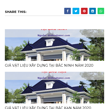
SHARE THIS:
GIÁ VẬT LIỆU XÂY DỰNG TẠI BẮC NINH NĂM 2020
GIÁ VẬT LIỆU XÂY DỰNG TẠI BẮC KẠN NĂM 2020