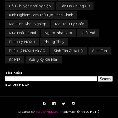
Câu Chuyện Khởi Nghiệp
Căn Hộ Chung Cư
Kinh Nghiệm Làm Thủ Tục Hành Chính
Mo-Hinh-Khoi-Nghiep
Moi-Toi-1-Ly-Cafe
Mua Nhà Hà Nội
Ngam-Nha-Dep
Nhà Phố
Phap-Ly-NOXH
Phong-Thuy
Pháp Lý NOXH Và CC
Sinh Tồn Ở Hà Nội
Sinh-Ton
Sổ KT3
Đăng Ký Kết Hôn
TÌM KIẾM
BÀI VIẾT HAY
randomposts
Created By
SoraTemplates
| Made with
Định cư Hà Nội