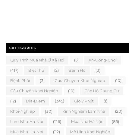
CATEGORIES
Quy Trình Mua Nhà Ở Xã Hội
(5)
An-Uong-Choi
(417)
Biệt Thự
(2)
Bệnh Ho
(3)
Bệnh Phổi
(3)
Cau-Chuyen-Khoi-Nghiep
(10)
Câu Chuyện Khởi Nghiệp
(10)
Căn Hộ Chung Cư
(12)
Dia-Diem
(345)
Giò 7 Phút
(1)
Khoi-Nghiep
(30)
Kinh Nghiệm Làm Nhà
(20)
Lam-Nha-Ha-Noi
(126)
Mua Nhà Hà Nội
(85)
Mua-Nha-Ha-Noi
(112)
Mô Hình Khởi Nghiệp