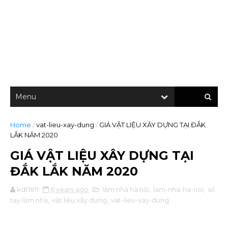
Home
/
vat-lieu-xay-dung
/
GIÁ VẬT LIỆU XÂY DỰNG TẠI ĐẮK
LẮK NĂM 2020
GIÁ VẬT LIỆU XÂY DỰNG TẠI
ĐẮK LẮK NĂM 2020
kdt1811
6 years ago
làm nhà hà nội
,
lam-nha-ha-noi
,
sổ
tay làm nhà
,
vật liệu xây dựng
,
vat-lieu-xay-dung