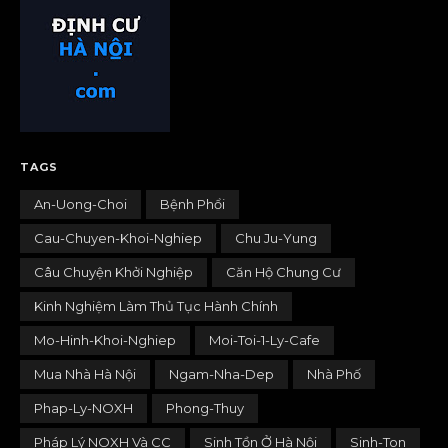
TAGS
An-Uong-Choi
Bệnh Phổi
Cau-Chuyen-Khoi-Nghiep
Chu Ju-Yung
Câu Chuyện Khởi Nghiệp
Căn Hộ Chung Cư
Kinh Nghiệm Làm Thủ Tục Hành Chính
Mo-Hinh-Khoi-Nghiep
Moi-Toi-1-Ly-Cafe
Mua Nhà Hà Nội
Ngam-Nha-Dep
Nhà Phố
Phap-Ly-NOXH
Phong-Thuy
Pháp Lý NOXH Và CC
Sinh Tồn Ở Hà Nội
Sinh-Ton