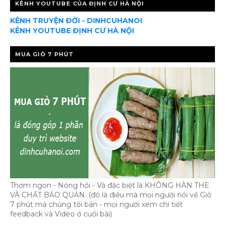
KÊNH YOUTUBE CỦA ĐỊNH CƯ HÀ NỘI
KÊNH TRUYỆN ĐỜI - DINHCUHANOI
KÊNH YOUTUBE ĐỊNH CƯ HÀ NỘI
MUA GIÒ 7 PHÚT
Thơm ngon - Nóng hổi - Và đặc biệt là KHÔNG HÀN THE
VÀ CHẤT BẢO QUẢN. (đó là điều mà mọi người nói về Giò
7 phút mà chúng tôi bán - mọi người xem chi tiết
feedback và Video ở cuối bài)