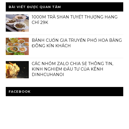
BÀI VIẾT ĐƯỢC QUAN TÂM
1000M TRÀ SHAN TUYẾT THƯỢNG HẠNG
CHỈ 29K
BÁNH CUỐN GIA TRUYỀN PHỐ HOA BẰNG
ĐÔNG KÍN KHÁCH
CÁC NHÓM ZALO CHIA SẺ THÔNG TIN,
KINH NGHIỆM ĐẦU TƯ CỦA KÊNH
DINHCUHANOI
FACEBOOK