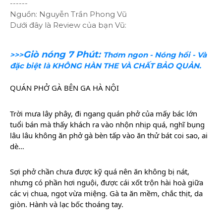
------
Nguồn: Nguyễn Trần Phong Vũ
Dưới đây là Review của bạn Vũ:
Giò nóng 7 Phút:
>>>
Thơm ngon - Nóng hổi - Và
đặc biệt là KHÔNG HÀN THE VÀ CHẤT BẢO QUẢN.
QUÁN PHỞ GÀ BÊN GA HÀ NỘI
Trời mưa lây phây, đi ngang quán phở của mấy bác lớn
tuổi bán mà thấy khách ra vào nhộn nhịp quá, nghĩ bụng
lâu lâu không ăn phở gà bèn tấp vào ăn thử bát coi sao, ai
dè…
Sợi phở chần chưa được kỹ quá nên ăn không bị nát,
nhưng có phần hơi nguội, được cái xốt trộn hài hoà giữa
các vị chua, ngọt vừa miệng. Gà ta ăn mềm, chắc thịt, da
giòn. Hành và lạc bốc thoáng tay.