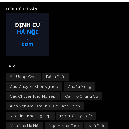
LIÊN HỆ TƯ VẤN
TAGS
An-Uong-Choi
Bệnh Phổi
Cau-Chuyen-Khoi-Nghiep
Chu Ju-Yung
Câu Chuyện Khởi Nghiệp
Căn Hộ Chung Cư
Kinh Nghiệm Làm Thủ Tục Hành Chính
Mo-Hinh-Khoi-Nghiep
Moi-Toi-1-Ly-Cafe
Mua Nhà Hà Nội
Ngam-Nha-Dep
Nhà Phố