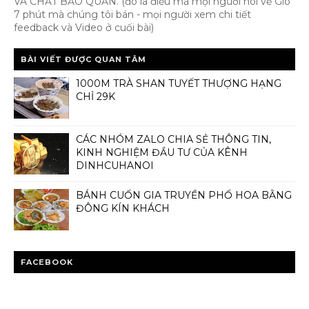
VÀ CHẤT BẢO QUẢN. (đó là điều mà mọi người nói về Giò
7 phút mà chúng tôi bán - mọi người xem chi tiết
feedback và Video ở cuối bài)
BÀI VIẾT ĐƯỢC QUAN TÂM
1000M TRÀ SHAN TUYẾT THƯỢNG HẠNG
CHỈ 29K
CÁC NHÓM ZALO CHIA SẺ THÔNG TIN,
KINH NGHIỆM ĐẦU TƯ CỦA KÊNH
DINHCUHANOI
BÁNH CUỐN GIA TRUYỀN PHỐ HOA BẰNG
ĐÔNG KÍN KHÁCH
FACEBOOK