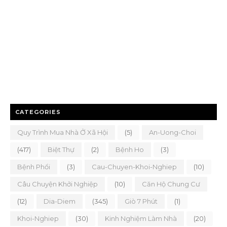
CATEGORIES
Quy Trình Mua Nhà Ở Xã Hội
(5)
An-Uong-Choi
(417)
Biệt Thự
(2)
Bệnh Ho
(3)
Bệnh Phổi
(3)
Cau-Chuyen-Khoi-Nghiep
(10)
Câu Chuyện Khởi Nghiệp
(10)
Căn Hộ Chung Cư
(12)
Dia-Diem
(345)
Giò 7 Phút
(1)
Khoi-Nghiep
(30)
Kinh Nghiệm Làm Nhà
(20)