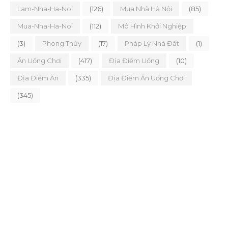
Lam-Nha-Ha-Noi
(126)
Mua Nhà Hà Nội
(85)
Mua-Nha-Ha-Noi
(112)
Mô Hình Khởi Nghiệp
(3)
Phong Thủy
(17)
Pháp Lý Nhà Đất
(1)
Ăn Uống Chơi
(417)
Địa Điểm Uống
(10)
Địa Điểm Ăn
(335)
Địa Điểm Ăn Uống Chơi
(345)