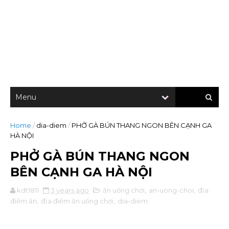
Home
/
dia-diem
/
PHỞ GÀ BÚN THANG NGON BÊN CẠNH GA
HÀ NỘI
PHỞ GÀ BÚN THANG NGON
BÊN CẠNH GA HÀ NỘI
kdt1811
3 years ago
ăn uống chơi
,
an-uong-choi
,
địa
điểm ăn
,
địa điểm ăn uống chơi
,
dia-diem