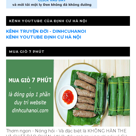
KÊNH YOUTUBE CỦA ĐỊNH CƯ HÀ NỘI
KÊNH TRUYỆN ĐỜI - DINHCUHANOI
KÊNH YOUTUBE ĐỊNH CƯ HÀ NỘI
MUA GIÒ 7 PHÚT
Thơm ngon - Nóng hổi - Và đặc biệt là KHÔNG HÀN THE