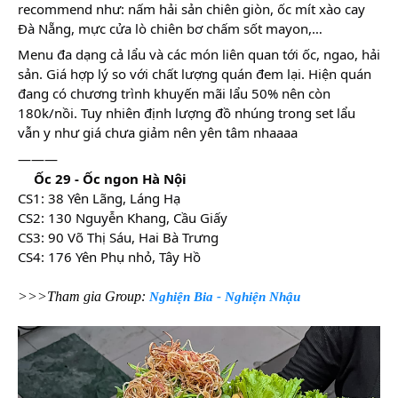
recommend như: nấm hải sản chiên giòn, ốc mít xào cay
Đà Nẵng, mực cửa lò chiên bơ chấm sốt mayon,…
Menu đa dạng cả lẩu và các món liên quan tới ốc, ngao, hải
sản. Giá hợp lý so với chất lượng quán đem lại. Hiện quán
đang có chương trình khuyến mãi lẩu 50% nên còn
180k/nồi. Tuy nhiên định lượng đồ nhúng trong set lẩu
vẫn y như giá chưa giảm nên yên tâm nhaaaa
———
Ốc 29 - Ốc ngon Hà Nội
CS1: 38 Yên Lãng, Láng Hạ
CS2: 130 Nguyễn Khang, Cầu Giấy
CS3: 90 Võ Thị Sáu, Hai Bà Trưng
CS4: 176 Yên Phụ nhỏ, Tây Hồ
>>>Tham gia Group:
Nghiện Bia - Nghiện Nhậu