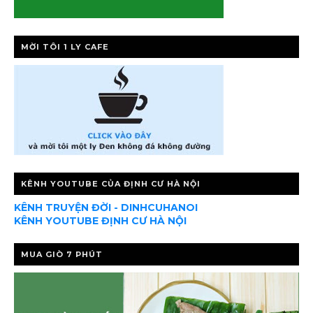
MỜI TÔI 1 LY CAFE
KÊNH YOUTUBE CỦA ĐỊNH CƯ HÀ NỘI
KÊNH TRUYỆN ĐỜI - DINHCUHANOI
KÊNH YOUTUBE ĐỊNH CƯ HÀ NỘI
MUA GIÒ 7 PHÚT