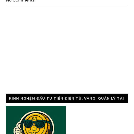
KINH NGHỆM ĐẦU TƯ TIỀN ĐIỆN TỬ, VÀNG, QUẢN LÝ TÀI
CHÍNH CÁ NHÂ