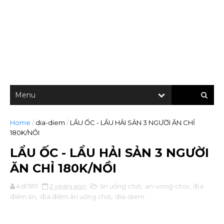
Home
/
dia-diem
/
LẨU ỐC - LẨU HẢI SẢN 3 NGƯỜI ĂN CHỈ
180K/NỒI
LẨU ỐC - LẨU HẢI SẢN 3 NGƯỜI
ĂN CHỈ 180K/NỒI
kdt1811
2 years ago
ăn uống chơi
,
an-uong-choi
,
địa
điểm ăn
,
địa điểm ăn uống chơi
,
dia-diem