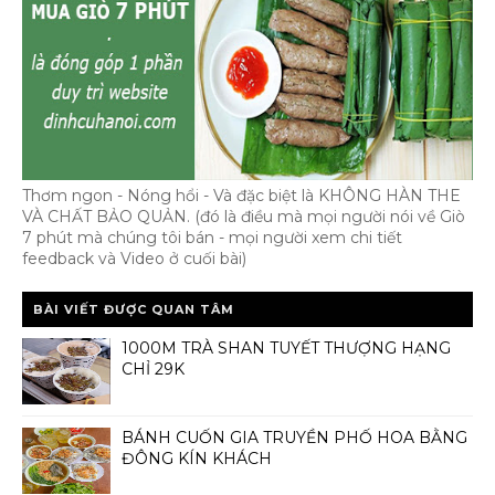
Thơm ngon - Nóng hổi - Và đặc biệt là KHÔNG HÀN THE
VÀ CHẤT BẢO QUẢN. (đó là điều mà mọi người nói về Giò
7 phút mà chúng tôi bán - mọi người xem chi tiết
feedback và Video ở cuối bài)
BÀI VIẾT ĐƯỢC QUAN TÂM
1000M TRÀ SHAN TUYẾT THƯỢNG HẠNG
CHỈ 29K
BÁNH CUỐN GIA TRUYỀN PHỐ HOA BẰNG
ĐÔNG KÍN KHÁCH