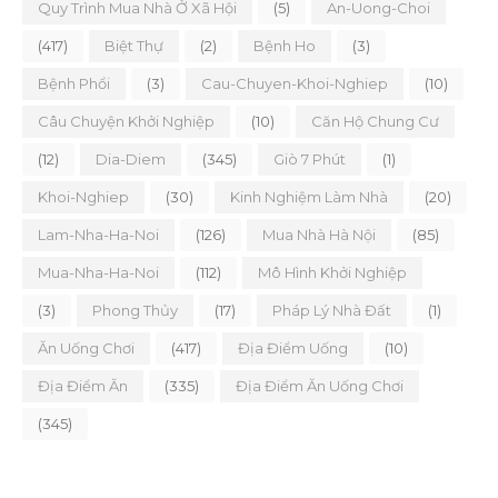
Quy Trình Mua Nhà Ở Xã Hội
(5)
An-Uong-Choi
(417)
Biệt Thự
(2)
Bệnh Ho
(3)
Bệnh Phổi
(3)
Cau-Chuyen-Khoi-Nghiep
(10)
Câu Chuyện Khởi Nghiệp
(10)
Căn Hộ Chung Cư
(12)
Dia-Diem
(345)
Giò 7 Phút
(1)
Khoi-Nghiep
(30)
Kinh Nghiệm Làm Nhà
(20)
Lam-Nha-Ha-Noi
(126)
Mua Nhà Hà Nội
(85)
Mua-Nha-Ha-Noi
(112)
Mô Hình Khởi Nghiệp
(3)
Phong Thủy
(17)
Pháp Lý Nhà Đất
(1)
Ăn Uống Chơi
(417)
Địa Điểm Uống
(10)
Địa Điểm Ăn
(335)
Địa Điểm Ăn Uống Chơi
(345)