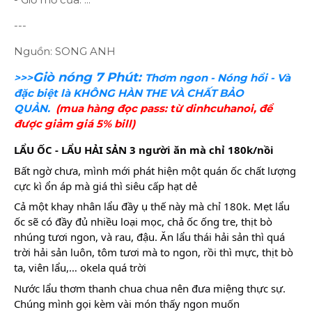
---
Nguồn: SONG ANH
Giò nóng 7 Phút:
>>>
Thơm ngon - Nóng hổi - Và
đặc biệt là KHÔNG HÀN THE VÀ CHẤT BẢO
QUẢN.
(mua hàng đọc pass: từ dinhcuhanoi, để
được giảm giá 5% bill)
LẨU ỐC - LẨU HẢI SẢN 3 người ăn mà chỉ 180k/nồi
Bất ngờ chưa, mình mới phát hiện một quán ốc chất lượng
cực kì ổn áp mà giá thì siêu cấp hạt dẻ
Cả một khay nhân lẩu đầy ụ thế này mà chỉ 180k. Mẹt lẩu
ốc sẽ có đầy đủ nhiều loại mọc, chả ốc ống tre, thịt bò
nhúng tươi ngon, và rau, đậu. Ăn lẩu thái hải sản thì quá
trời hải sản luôn, tôm tươi mà to ngon, rồi thì mực, thịt bò
ta, viên lẩu,… okela quá trời
Nước
lẩu thơm thanh chua chua nên đưa miệng thực sự.
Chúng mình gọi kèm vài món thấy ngon muốn