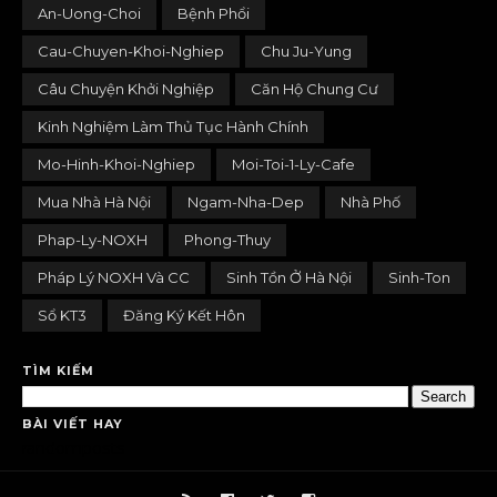
An-Uong-Choi
Bệnh Phổi
Cau-Chuyen-Khoi-Nghiep
Chu Ju-Yung
Câu Chuyện Khởi Nghiệp
Căn Hộ Chung Cư
Kinh Nghiệm Làm Thủ Tục Hành Chính
Mo-Hinh-Khoi-Nghiep
Moi-Toi-1-Ly-Cafe
Mua Nhà Hà Nội
Ngam-Nha-Dep
Nhà Phố
Phap-Ly-NOXH
Phong-Thuy
Pháp Lý NOXH Và CC
Sinh Tồn Ở Hà Nội
Sinh-Ton
Sổ KT3
Đăng Ký Kết Hôn
TÌM KIẾM
BÀI VIẾT HAY
randomposts