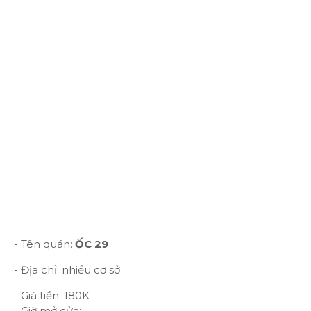
- Tên quán:
ỐC 29
- Địa chỉ: nhiều cơ sở
- Giá tiền: 180K
- Giờ mở cửa: ...