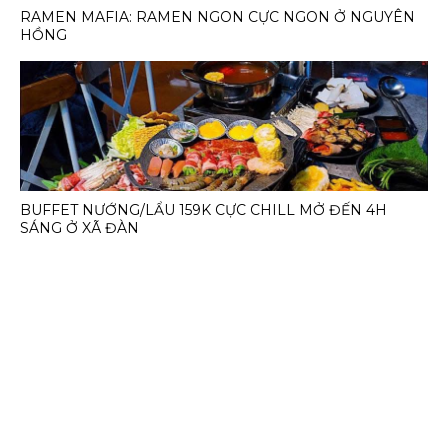
RAMEN MAFIA: RAMEN NGON CỰC NGON Ở NGUYÊN
HỒNG
BUFFET NƯỚNG/LẨU 159K CỰC CHILL MỞ ĐẾN 4H
SÁNG Ở XÃ ĐÀN