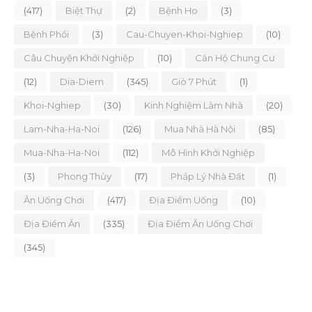
(417)
Biệt Thự
(2)
Bệnh Ho
(3)
Bệnh Phổi
(3)
Cau-Chuyen-Khoi-Nghiep
(10)
Câu Chuyện Khởi Nghiệp
(10)
Căn Hộ Chung Cư
(12)
Dia-Diem
(345)
Giò 7 Phút
(1)
Khoi-Nghiep
(30)
Kinh Nghiệm Làm Nhà
(20)
Lam-Nha-Ha-Noi
(126)
Mua Nhà Hà Nội
(85)
Mua-Nha-Ha-Noi
(112)
Mô Hình Khởi Nghiệp
(3)
Phong Thủy
(17)
Pháp Lý Nhà Đất
(1)
Ăn Uống Chơi
(417)
Địa Điểm Uống
(10)
Địa Điểm Ăn
(335)
Địa Điểm Ăn Uống Chơi
(345)