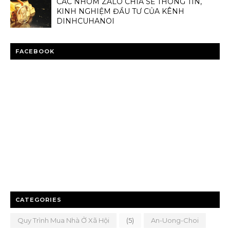
CÁC NHÓM ZALO CHIA SẺ THÔNG TIN,
KINH NGHIỆM ĐẦU TƯ CỦA KÊNH
DINHCUHANOI
FACEBOOK
CATEGORIES
Quy Trình Mua Nhà Ở Xã Hội
(5)
An-Uong-Choi