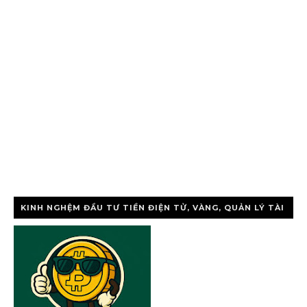
KINH NGHỆM ĐẦU TƯ TIỀN ĐIỆN TỬ, VÀNG, QUẢN LÝ TÀI
CHÍNH CÁ NHÂ