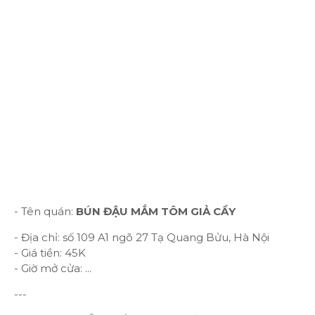
- Tên quán:
BÚN ĐẬU MẮM TÔM GIẢ CẦY
- Địa chỉ: số 109 A1 ngõ 27 Tạ Quang Bửu, Hà Nội
- Giá tiền: 45K
- Giờ mở cửa: ...
---