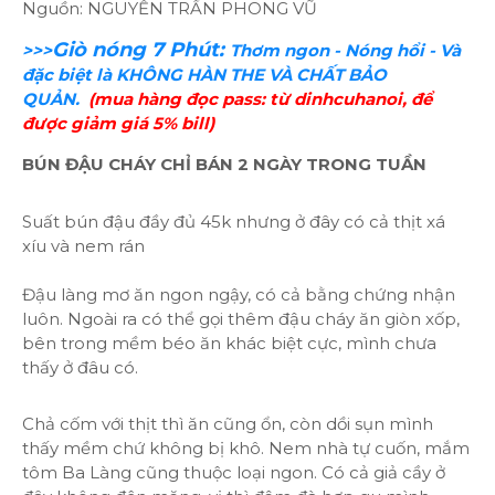
Nguồn: NGUYỄN TRẦN PHONG VŨ
Giò nóng 7 Phút:
>>>
Thơm ngon - Nóng hổi - Và
đặc biệt là KHÔNG HÀN THE VÀ CHẤT BẢO
QUẢN.
(mua hàng đọc pass: từ dinhcuhanoi, để
được giảm giá 5% bill)
BÚN ĐẬU CHÁY CHỈ BÁN 2 NGÀY TRONG TUẦN
Suất bún đậu đầy đủ 45k nhưng ở đây có cả thịt xá
xíu và nem rán
Đậu làng mơ ăn ngon ngậy, có cả bằng chứng nhận
luôn. Ngoài ra có thể gọi thêm đậu cháy ăn giòn xốp,
bên trong mềm béo ăn khác biệt cực, mình chưa
thấy ở
đâu có.
Chả cốm với thịt thì ăn cũng ổn, còn dồi sụn mình
thấy mềm chứ không bị khô. Nem nhà tự cuốn, mắm
tôm Ba Làng cũng thuộc loại ngon. Có cả giả cầy ở