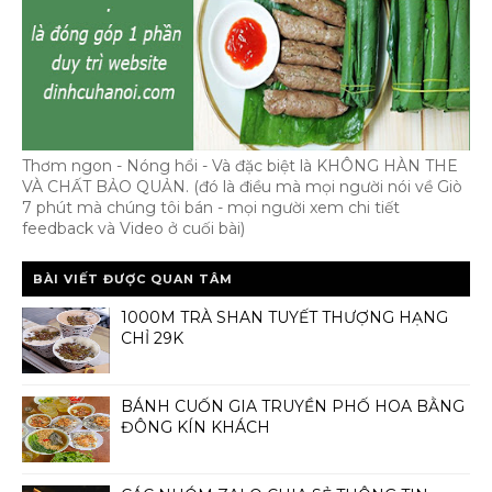
Thơm ngon - Nóng hổi - Và đặc biệt là KHÔNG HÀN THE
VÀ CHẤT BẢO QUẢN. (đó là điều mà mọi người nói về Giò
7 phút mà chúng tôi bán - mọi người xem chi tiết
feedback và Video ở cuối bài)
BÀI VIẾT ĐƯỢC QUAN TÂM
1000M TRÀ SHAN TUYẾT THƯỢNG HẠNG
CHỈ 29K
BÁNH CUỐN GIA TRUYỀN PHỐ HOA BẰNG
ĐÔNG KÍN KHÁCH