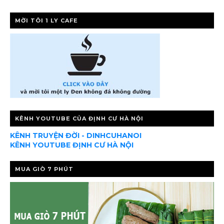
MỜI TÔI 1 LY CAFE
KÊNH YOUTUBE CỦA ĐỊNH CƯ HÀ NỘI
KÊNH TRUYỆN ĐỜI - DINHCUHANOI
KÊNH YOUTUBE ĐỊNH CƯ HÀ NỘI
MUA GIÒ 7 PHÚT