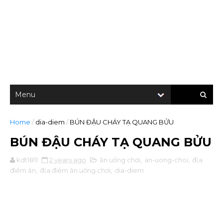
Home
/
dia-diem
/
BÚN ĐẬU CHÁY TẠ QUANG BỬU
BÚN ĐẬU CHÁY TẠ QUANG BỬU
kdt1811
2 years ago
ăn uống chơi
,
an-uong-choi
,
địa
điểm ăn
,
địa điểm ăn uống chơi
,
dia-diem