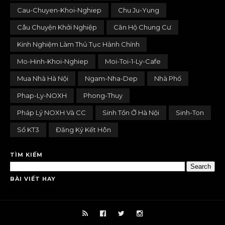
Cau-Chuyen-Khoi-Nghiep
Chu Ju-Yung
Câu Chuyện Khởi Nghiệp
Căn Hộ Chung Cư
Kinh Nghiệm Làm Thủ Tục Hành Chính
Mo-Hinh-Khoi-Nghiep
Moi-Toi-1-Ly-Cafe
Mua Nhà Hà Nội
Ngam-Nha-Dep
Nhà Phố
Phap-Ly-NOXH
Phong-Thuy
Pháp Lý NOXH Và CC
Sinh Tồn Ở Hà Nội
Sinh-Ton
Sổ KT3
Đăng Ký Kết Hôn
TÌM KIẾM
BÀI VIẾT HAY
randomposts