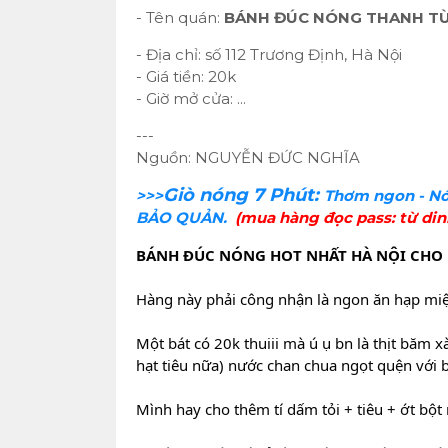
- Tên quán:
BÁNH ĐÚC NÓNG THANH T
- Địa chỉ: số 112 Trương Định, Hà Nội
- Giá tiền: 20k
- Giờ mở cửa: ...
---
Nguồn: NGUYỄN ĐỨC NGHĨA
Giò nóng 7 Phút:
>>>
Thơm ngon - Nó
BẢO QUẢN.
(mua hàng đọc pass: từ din
BÁNH ĐÚC NÓNG HOT NHẤT HÀ NỘI CHO
Hàng này phải công nhận là ngon ăn hạp miệ
Một bát có 20k thuiii mà ú ụ bn là thịt băm 
hạt tiêu nữa) nước chan chua ngọt quện với
Mình hay cho thêm tí dấm tỏi + tiêu + ớt bột