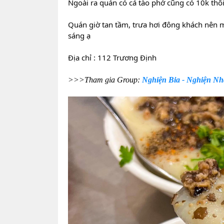
Ngoài ra quán có cả tào phớ cũng có 10k th
Quán giờ tan tầm, trưa hơi đông khách
nên m
sáng ạ
Địa chỉ : 112 Trương Định
>>>Tham gia Group:
Nghiện Bia - Nghiện N