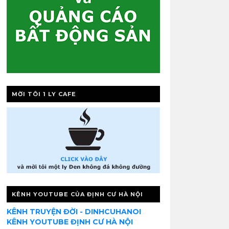
MỜI TÔI 1 LY CAFE
KÊNH YOUTUBE CỦA ĐỊNH CƯ HÀ NỘI
KÊNH TRUYỆN ĐỜI - DINHCUHANOI
KÊNH YOUTUBE ĐỊNH CƯ HÀ NỘI