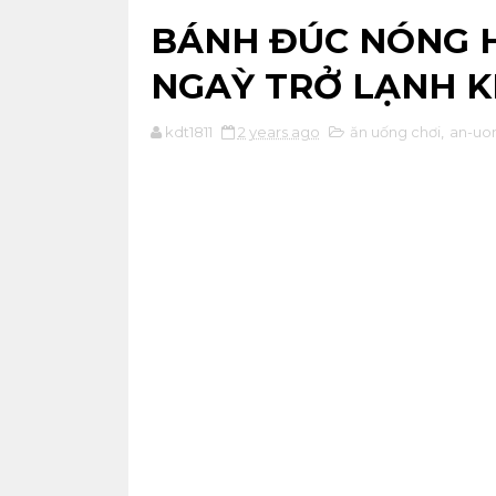
BÁNH ĐÚC NÓNG H
NGAỲ TRỞ LẠNH K
kdt1811
2 years ago
ăn uống chơi
,
an-uo