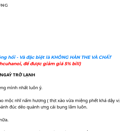
ÙNG
ng hổi - Và đặc biệt là KHÔNG HÀN THE VÀ CHẤT
hcuhanoi, để được giảm giá 5% bill)
 NGAỲ TRỞ LẠNH
ng mình nhất luôn ý.
xào mộc nhĩ nấm hương ( thịt xào vừa miệng phết khá dậy vị
 bánh đúc dẻo quánh ưng cái bụng lắm luôn.
 nữa.