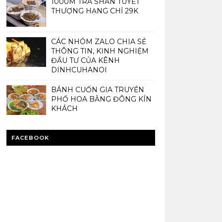
1000M TRÀ SHAN TUYẾT
THƯỢNG HẠNG CHỈ 29K
CÁC NHÓM ZALO CHIA SẺ
THÔNG TIN, KINH NGHIỆM
ĐẦU TƯ CỦA KÊNH
DINHCUHANOI
BÁNH CUỐN GIA TRUYỀN
PHỐ HOA BẰNG ĐÔNG KÍN
KHÁCH
FACEBOOK