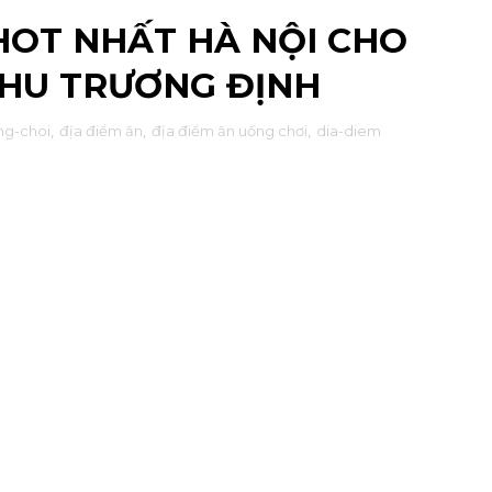
OT NHẤT HÀ NỘI CHO
HU TRƯƠNG ĐỊNH
ng-choi
,
địa điểm ăn
,
địa điểm ăn uống chơi
,
dia-diem