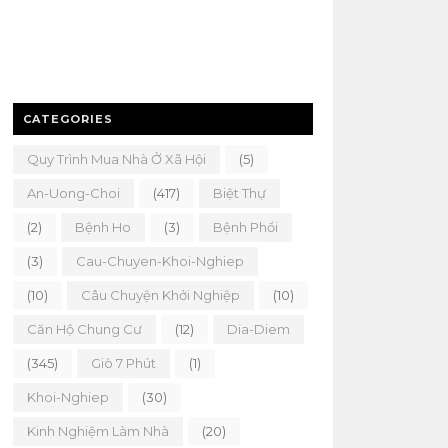
CATEGORIES
Quy Trình Mua Nhà Ở Xã Hội
(5)
An-Uong-Choi
(417)
Biệt Thự
(2)
Bệnh Ho
(3)
Bệnh Phổi
(3)
Cau-Chuyen-Khoi-Nghiep
(10)
Câu Chuyện Khởi Nghiệp
(10)
Căn Hộ Chung Cư
(12)
Dia-Diem
(345)
Giò 7 Phút
(1)
Khoi-Nghiep
(30)
Kinh Nghiệm Làm Nhà
(20)