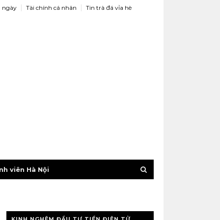
 ngày
Tài chính cá nhân
Tin trà đá vỉa hè
nh viên Hà Nội
KINH NGHỆM ĐẦU TƯ TIỀN ĐIỆN TỬ,