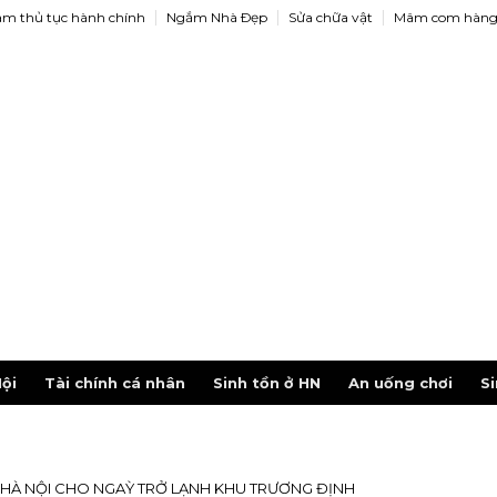
àm thủ tục hành chính
Ngắm Nhà Ðẹp
Sửa chữa vật
Mâm com hàng
ội
Tài chính cá nhân
Sinh tồn ở HN
An uống chơi
Si
HÀ NỘI CHO NGAỲ TRỞ LẠNH KHU TRƯƠNG ĐỊNH