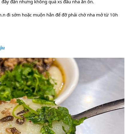
ôi đầy đặn nhưng không quá xs đâu nha ăn ổn.
.n đi sớm hoặc muộn hẳn để đỡ phải chờ nha mở từ 10h
hậu