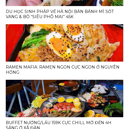
DU HỌC SINH PHÁP VỀ HÀ NỘI BÁN BÁNH MÌ SỐT
VANG & BÒ “SIÊU PHÔ MAI” 45K
RAMEN MAFIA: RAMEN NGON CỰC NGON Ở NGUYÊN
HỒNG
BUFFET NƯỚNG/LẨU 159K CỰC CHILL MỞ ĐẾN 4H
SÁNG Ở XÃ ĐÀN