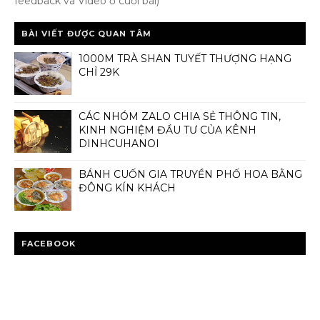
feedback và Video ở cuối bài)
BÀI VIẾT ĐƯỢC QUAN TÂM
1000M TRÀ SHAN TUYẾT THƯỢNG HẠNG
CHỈ 29K
CÁC NHÓM ZALO CHIA SẺ THÔNG TIN,
KINH NGHIỆM ĐẦU TƯ CỦA KÊNH
DINHCUHANOI
BÁNH CUỐN GIA TRUYỀN PHỐ HOA BẰNG
ĐÔNG KÍN KHÁCH
FACEBOOK