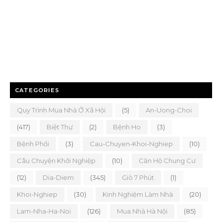
CATEGORIES
Quy Trình Mua Nhà Ở Xã Hội
(5)
An-Uong-Choi
(417)
Biệt Thự
(2)
Bệnh Ho
(3)
Bệnh Phổi
(3)
Cau-Chuyen-Khoi-Nghiep
(10)
Câu Chuyện Khởi Nghiệp
(10)
Căn Hộ Chung Cư
(12)
Dia-Diem
(345)
Giò 7 Phút
(1)
Khoi-Nghiep
(30)
Kinh Nghiệm Làm Nhà
(20)
Lam-Nha-Ha-Noi
(126)
Mua Nhà Hà Nội
(85)