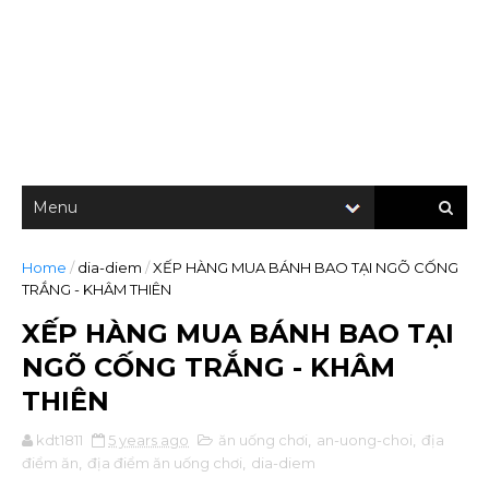
Home
/
dia-diem
/
XẾP HÀNG MUA BÁNH BAO TẠI NGÕ CỐNG
TRẮNG - KHÂM THIÊN
XẾP HÀNG MUA BÁNH BAO TẠI
NGÕ CỐNG TRẮNG - KHÂM
THIÊN
kdt1811
5 years ago
ăn uống chơi
,
an-uong-choi
,
địa
điểm ăn
,
địa điểm ăn uống chơi
,
dia-diem