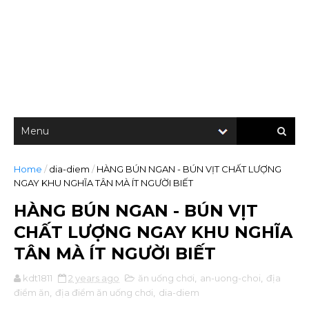
Home
/
dia-diem
/
HÀNG BÚN NGAN - BÚN VỊT CHẤT LƯỢNG
NGAY KHU NGHĨA TÂN MÀ ÍT NGƯỜI BIẾT
HÀNG BÚN NGAN - BÚN VỊT
CHẤT LƯỢNG NGAY KHU NGHĨA
TÂN MÀ ÍT NGƯỜI BIẾT
kdt1811
2 years ago
ăn uống chơi
,
an-uong-choi
,
địa
điểm ăn
,
địa điểm ăn uống chơi
,
dia-diem