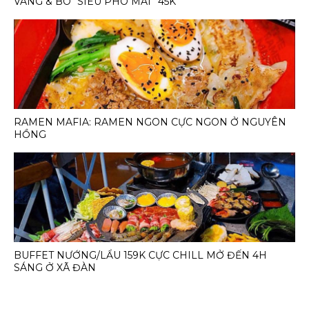
VANG & BÒ “SIÊU PHÔ MAI” 45K
RAMEN MAFIA: RAMEN NGON CỰC NGON Ở NGUYÊN
HỒNG
BUFFET NƯỚNG/LẨU 159K CỰC CHILL MỞ ĐẾN 4H
SÁNG Ở XÃ ĐÀN