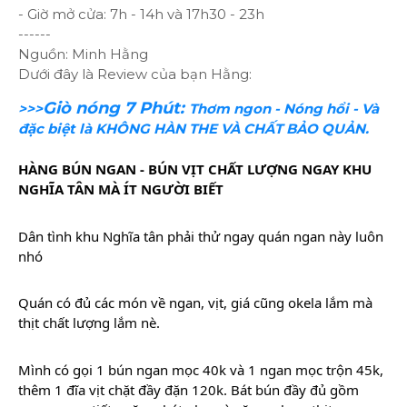
- Giờ mở cửa: 7h - 14h và 17h30 - 23h
------
Nguồn: Minh Hằng
Dưới đây là Review của bạn Hằng:
Giò nóng 7 Phút:
>>>
Thơm ngon - Nóng hổi - Và
đặc biệt là KHÔNG HÀN THE VÀ CHẤT BẢO QUẢN.
HÀNG BÚN NGAN - BÚN VỊT CHẤT LƯỢNG NGAY KHU
NGHĨA TÂN MÀ ÍT NGƯỜI BIẾT
Dân tình khu Nghĩa tân phải thử ngay quán ngan này luôn
nhó
Quán có đủ các món về ngan, vịt, giá cũng okela lắm mà
thịt chất lượng lắm nè.
Mình
có gọi 1 bún ngan mọc 40k và 1 ngan mọc trộn 45k,
thêm 1 đĩa vịt chặt đầy đặn 120k. Bát bún đầy đủ gồm