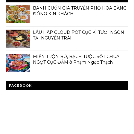
BÁNH CUỐN GIA TRUYỀN PHỐ HOA BẰNG
ĐÔNG KÍN KHÁCH
LẨU HẤP CLOUD POT CỰC KÌ TƯƠI NGON
TẠI NGUYỄN TRÃI
MIẾN TRỘN BÒ, BẠCH TUỘC SỐT CHUA
NGỌT CỰC ĐẪM ở Phạm Ngọc Thạch
FACEBOOK