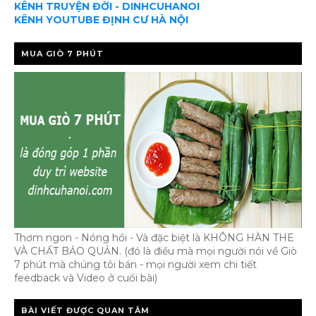
KÊNH TRUYỆN ĐỜI - DINHCUHANOI
KÊNH YOUTUBE ĐỊNH CƯ HÀ NỘI
MUA GIÒ 7 PHÚT
Thơm ngon - Nóng hổi - Và đặc biệt là KHÔNG HÀN THE
VÀ CHẤT BẢO QUẢN. (đó là điều mà mọi người nói về Giò
7 phút mà chúng tôi bán - mọi người xem chi tiết
feedback và Video ở cuối bài)
BÀI VIẾT ĐƯỢC QUAN TÂM