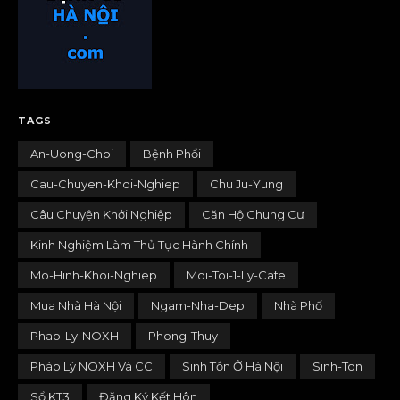
TAGS
An-Uong-Choi
Bệnh Phổi
Cau-Chuyen-Khoi-Nghiep
Chu Ju-Yung
Câu Chuyện Khởi Nghiệp
Căn Hộ Chung Cư
Kinh Nghiệm Làm Thủ Tục Hành Chính
Mo-Hinh-Khoi-Nghiep
Moi-Toi-1-Ly-Cafe
Mua Nhà Hà Nội
Ngam-Nha-Dep
Nhà Phố
Phap-Ly-NOXH
Phong-Thuy
Pháp Lý NOXH Và CC
Sinh Tồn Ở Hà Nội
Sinh-Ton
Sổ KT3
Đăng Ký Kết Hôn