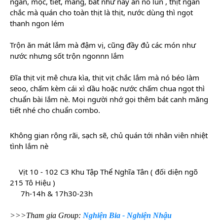
ngan, mọc, tiết, măng, bát như này ăn no lun , thịt ngan
chắc mà quán cho toàn thịt là thịt, nước dùng thì ngọt
thanh ngon lém
Trộn ăn mát lắm mà đậm vị, cũng đầy đủ các món như
nước nhưng sốt trộn ngonnn lắm
Đĩa thịt vịt mê chưa kìa, thịt vịt chắc lắm mà nó béo làm
seoo, chấm kèm cái xì dầu hoặc nước chấm chua ngọt thì
chuẩn bài lắm nè. Mọi người nhớ gọi thêm bát canh măng
tiết nhé cho chuẩn combo.
Không gian rộng rãi, sạch sẽ, chủ quán tới nhân viên nhiệt
tình lắm nè
Vịt 10 - 102 C3 Khu Tập Thể Nghĩa Tân ( đối diện ngõ
215 Tô Hiệu )
7h-14h & 17h30-23h
>>>Tham gia Group:
Nghiện Bia - Nghiện Nhậu