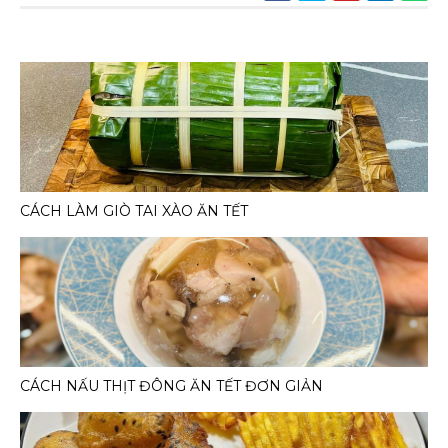
CÁCH LÀM GIÒ TAI XÀO ĂN TẾT
CÁCH NẤU THỊT ĐÔNG ĂN TẾT ĐƠN GIẢN