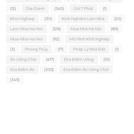
(12)
Dia-Diem
(345)
Giò 7 Phút
(1)
Khoi-Nghiep
(30)
Kinh Nghiệm Làm Nhà
(20)
Lam-Nha-Ha-Noi
(126)
Mua Nhà Hà Nội
(85)
Mua-Nha-Ha-Noi
(112)
Mô Hình Khởi Nghiệp
(3)
Phong Thủy
(17)
Pháp Lý Nhà Đất
(1)
Ăn Uống Chơi
(417)
Địa Điểm Uống
(10)
Địa Điểm Ăn
(335)
Địa Điểm Ăn Uống Chơi
(345)