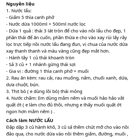
Nguyên liệu
1. Nước lẩu:
- Giấm 5 thìa canh phở
- Nước dừa 1000ml + 500ml nước lọc
- Dứa 1 quả : thái 3 lát tròn để cho vào nồi lẩu cho đẹp, 1
phần thái để ăn cuốn, phần thừa e cho vào xay rùi lấy rây
lọc trực tiếp nồi nước lẩu đang đun, vị chua của nước dứa
xay thanh thanh và màu vàng cũng đẹp mắt hơn.
- Hành tây 1 củ thái khoanh tròn
- Sả 3 củ + 1 nhánh gừng thái sợi
- Gia vị : đường 1 thìa canh phở + muối
2. Rau ăn kèm: rau cải, rau muống, nấm, chuối xanh, dứa,
dưa chuột, bún.
3. Thịt bò ( e dùng lõi bò) thái mỏng
4. Nước chấm: Em dùng mắm nêm và muối hảo hảo vắt
quất ớt ( e làm cho đủ thôi, nhưng e thấy muối quất ớt
ngon hơn mắm nêm ) .
Cách làm NƯỚC LẨU
Đập dập 3 củ hành khô, 3 củ sả thêm chút mỡ cho vào nồi
đảo qua, cho nước dừa vào nồi thêm giấm, đường, muối ,