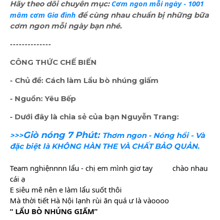
Cơm ngon mỗi ngày - 1001
Hãy theo dõi chuyên mục:
mâm cơm Gia đình
để cùng nhau chuẩn bị những bữa
cơm ngon mỗi ngày bạn nhé.
--------------
CÔNG THỨC CHẾ BIẾN
- Chủ đề: Cách làm Lẩu bò nhúng giấm
- Nguồn: Yêu Bếp
- Dưới đây là chia sẻ của bạn Nguyễn Trang
:
Giò nóng 7 Phút:
>>>
Thơm ngon - Nóng hổi - Và
đặc biệt là KHÔNG HÀN THE VÀ CHẤT BẢO QUẢN.
Team nghiệnnnn lẩu - chị em mình giơ tay
chào nhau
cái ạ
E siêu mê nên e làm lẩu suốt thôi
Mà thời tiết Hà Nội lạnh rùi ăn quá ư là vàoooo
“ LẨU BÒ NHÚNG GIẤM”