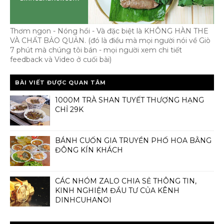
Thơm ngon - Nóng hổi - Và đặc biệt là KHÔNG HÀN THE
VÀ CHẤT BẢO QUẢN. (đó là điều mà mọi người nói về Giò
7 phút mà chúng tôi bán - mọi người xem chi tiết
feedback và Video ở cuối bài)
BÀI VIẾT ĐƯỢC QUAN TÂM
1000M TRÀ SHAN TUYẾT THƯỢNG HẠNG
CHỈ 29K
BÁNH CUỐN GIA TRUYỀN PHỐ HOA BẰNG
ĐÔNG KÍN KHÁCH
CÁC NHÓM ZALO CHIA SẺ THÔNG TIN,
KINH NGHIỆM ĐẦU TƯ CỦA KÊNH
DINHCUHANOI