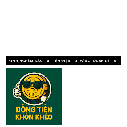
KINH NGHỆM ĐẦU TƯ TIỀN ĐIỆN TỬ, VÀNG, QUẢN LÝ TÀI
CHÍNH CÁ NHÂ