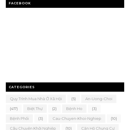
FACEBOOK
CATEGORIES
Quy Trình Mua Nhà Ở Xã Hội
(5)
An-Uong-Choi
(417)
Biệt Thự
(2)
Bệnh Ho
(3)
Bệnh Phổi
(3)
Cau-Chuyen-Khoi-Nghiep
(10)
Câu Chuyện Khởi Nghiệp
(10)
Căn Hộ Chung Cư