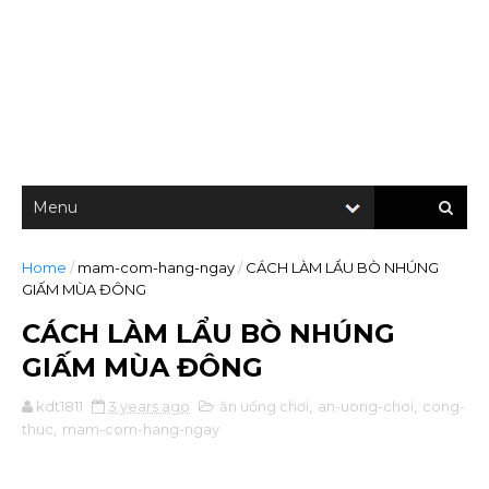
Home
/
mam-com-hang-ngay
/
CÁCH LÀM LẨU BÒ NHÚNG
GIẤM MÙA ĐÔNG
CÁCH LÀM LẨU BÒ NHÚNG
GIẤM MÙA ĐÔNG
kdt1811
3 years ago
ăn uống chơi
,
an-uong-choi
,
cong-
thuc
,
mam-com-hang-ngay