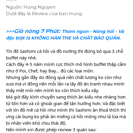
------
Nguồn: Hung Nguyen
Dưới đây là Review của bạn Hung:
Giò nóng 7 Phút:
>>>
Thơm ngon - Nóng hổi - Và
đặc biệt là KHÔNG HÀN THE VÀ CHẤT BẢO QUẢN.
Tín đồ Sashimi cá hồi và đồ nướng thì đừng bỏ qua 3 chỗ 
buffet này nhé.
Cách đây 4-5 năm mình cực thích mô hình buffet thập cẩm 
như ở Poi, Chef, hay Bay... đủ các loại món.
Nhưng gần đây do đông quá nên chất lượng ko còn như 
xưa mà vì đông nên mỗi lần ra lấy đồ ăn tranh nhau mình 
thấy mệt mỏi nên mình ko còn thích kiểu vậy.
Mà giờ đây kình chuyển sang thích ăn kiểu nhẹ nhàng hơn 
từ tốn hơn và có ghoài gian để tận hưởng hơn. Và đặc biệt 
với tín đồ mê cá hồi như mình thì Sashimi ăn thoả thích thì 
ưng cái bụng ko phải ăn miếng cá hồi mỏng như lá lúa mà 
bị nhân viên khó chịu thái độ.
Nên mình xin được phép review 3 quán sau: