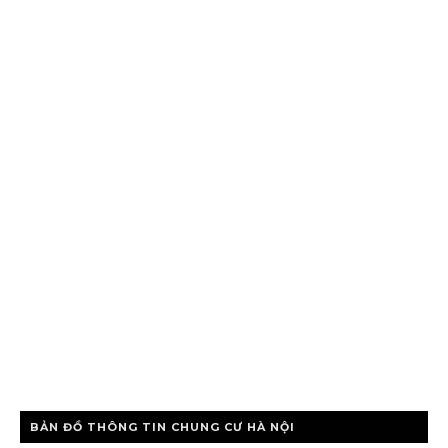
BẢN ĐỒ THÔNG TIN CHUNG CƯ HÀ NỘI