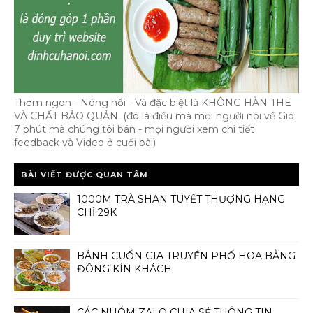
Thơm ngon - Nóng hổi - Và đặc biệt là KHÔNG HÀN THE
VÀ CHẤT BẢO QUẢN. (đó là điều mà mọi người nói về Giò
7 phút mà chúng tôi bán - mọi người xem chi tiết
feedback và Video ở cuối bài)
BÀI VIẾT ĐƯỢC QUAN TÂM
1000M TRÀ SHAN TUYẾT THƯỢNG HẠNG
CHỈ 29K
BÁNH CUỐN GIA TRUYỀN PHỐ HOA BẰNG
ĐÔNG KÍN KHÁCH
CÁC NHÓM ZALO CHIA SẺ THÔNG TIN,