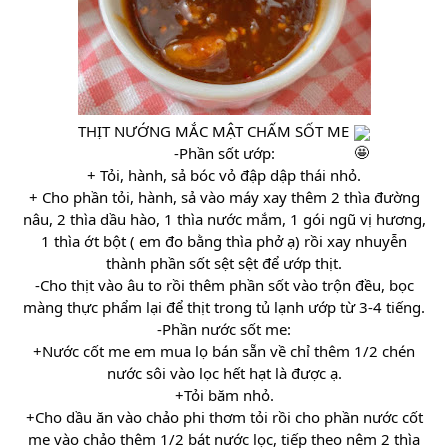
THỊT NƯỚNG MẮC MẬT CHẤM SỐT ME
-Phần sốt ướp:
+ Tỏi, hành, sả bóc vỏ đập dập thái nhỏ.
+ Cho phần tỏi, hành, sả vào máy xay thêm 2 thìa đường
nâu, 2 thìa dầu hào, 1 thìa nước mắm, 1 gói ngũ vị hương,
1 thìa ớt bột ( em đo bằng thìa phở ạ) rồi xay nhuyễn
thành phần sốt sệt sệt để ướp thịt.
-Cho thịt vào âu to rồi thêm phần sốt vào trộn đều, bọc
màng thực phẩm lại để thịt trong tủ lạnh ướp từ 3-4 tiếng.
-Phần nước sốt me:
+Nước cốt me em mua lọ bán sẵn về chỉ thêm 1/2 chén
nước sôi vào lọc hết hạt là được ạ.
+Tỏi băm nhỏ.
+Cho dầu ăn vào chảo phi thơm tỏi rồi cho phần nước cốt
me vào chảo thêm 1/2 bát nước lọc, tiếp theo nêm 2 thìa