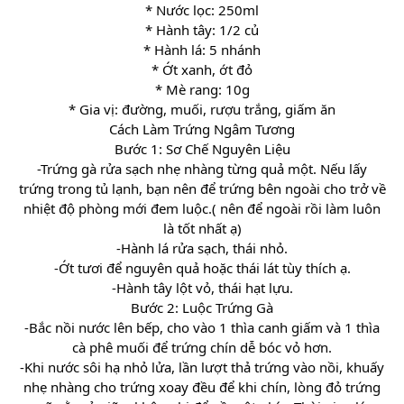
* Nước lọc: 250ml
* Hành tây: 1/2 củ
* Hành lá: 5 nhánh
* Ớt xanh, ớt đỏ
* Mè rang: 10g
* Gia vị: đường, muối, rượu trắng, giấm ăn
Cách Làm Trứng Ngâm Tương
Bước 1: Sơ Chế Nguyên Liệu
-Trứng gà rửa sạch nhẹ nhàng từng quả một. Nếu lấy
trứng trong tủ lạnh, bạn nên để trứng bên ngoài cho trở về
nhiệt độ phòng mới đem luộc.( nên để ngoài rồi làm luôn
là tốt nhất ạ)
-Hành lá rửa sạch, thái nhỏ.
-Ớt tươi để nguyên quả hoặc thái lát tùy thích ạ.
-Hành tây lột vỏ, thái hạt lựu.
Bước 2: Luộc Trứng Gà
-Bắc nồi nước lên bếp, cho vào 1 thìa canh giấm và 1 thìa
cà phê muối để trứng chín dễ bóc vỏ hơn.
-Khi nước sôi hạ nhỏ lửa, lần lượt thả trứng vào nồi, khuấy
nhẹ nhàng cho trứng xoay đều để khi chín, lòng đỏ trứng