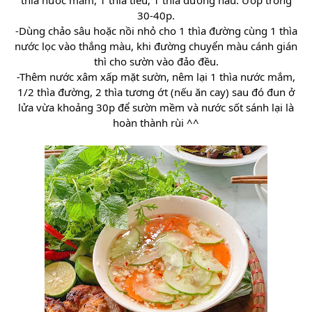
thìa nước mắm, 1 thìa tiêu, 1 thìa đường nâu. Ướp trong
30-40p.
-Dùng chảo sâu hoặc nồi nhỏ cho 1 thìa đường cùng 1 thìa
nước lọc vào thắng màu, khi đường chuyển màu cánh gián
thì cho sườn vào đảo đều.
-Thêm nước xâm xấp mặt sườn, nêm lại 1 thìa nước mắm,
1/2 thìa đường, 2 thìa tương ớt (nếu ăn cay) sau đó đun ở
lửa vừa khoảng 30p để sườn mềm và nước sốt sánh lại là
hoàn thành rùi ^^