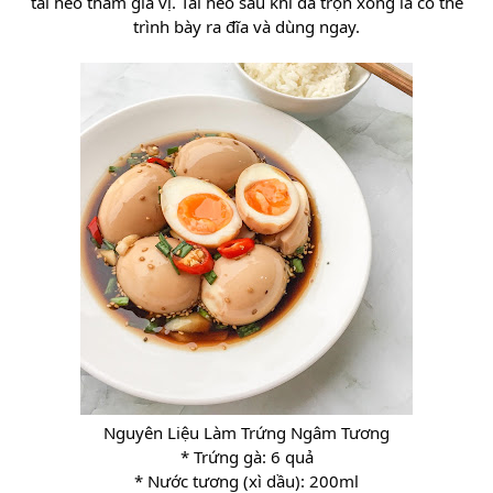
tai heo thấm gia vị. Tai heo sau khi đã trộn xong là có thể
trình bày ra đĩa và dùng ngay.
Nguyên Liệu Làm Trứng Ngâm Tương
* Trứng gà: 6 quả
* Nước tương (xì dầu): 200ml