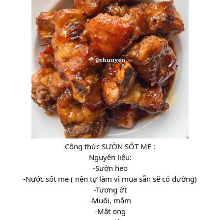
Công thức SƯỜN SỐT ME :
Nguyên liệu:
-Sườn heo
-Nước sốt me ( nên tự làm vì mua sẵn sẽ có đường)
-Tương ớt
-Muối, mắm
-Mật ong