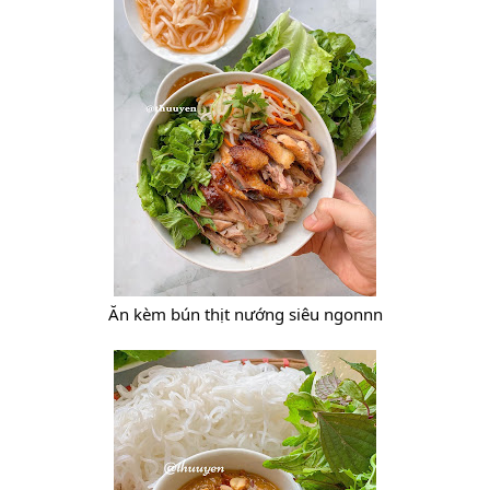
Ăn kèm bún thịt nướng siêu ngonnn