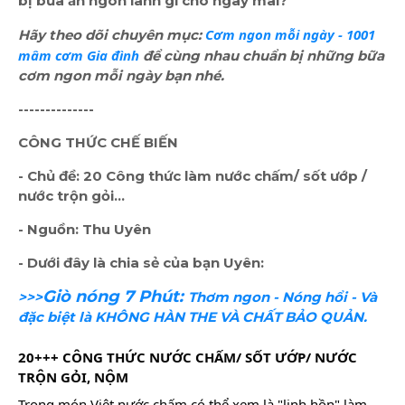
bị bữa ăn ngon lành gì cho ngày mai?
Cơm ngon mỗi ngày - 1001 
Hãy theo dõi chuyên mục:
mâm cơm Gia đình
để cùng nhau chuẩn bị những bữa
cơm ngon mỗi ngày bạn nhé.
--------------
CÔNG THỨC CHẾ BIẾN
- Chủ đề: 20 Công thức làm nước chấm/ sốt ướp /
nước trộn gỏi...
- Nguồn: Thu Uyên
- Dưới đây là chia sẻ của bạn Uyên:
Giò nóng 7 Phút:
>>>
Thơm ngon - Nóng hổi - Và
đặc biệt là KHÔNG HÀN THE VÀ CHẤT BẢO QUẢN.
20+++ CÔNG THỨC NƯỚC CHẤM/ SỐT ƯỚP/ NƯỚC 
TRỘN GỎI, NỘM 
Trong món Việt nước chấm có thể xem là "linh hồn" làm 