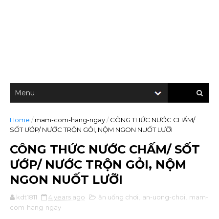
Home
/
mam-com-hang-ngay
/
CÔNG THỨC NƯỚC CHẤM/
SỐT ƯỚP/ NƯỚC TRỘN GỎI, NỘM NGON NUỐT LƯỠI
CÔNG THỨC NƯỚC CHẤM/ SỐT
ƯỚP/ NƯỚC TRỘN GỎI, NỘM
NGON NUỐT LƯỠI
kdt1811
4 years ago
ăn uống chơi
,
an-uong-choi
,
mam-
com-hang-ngay