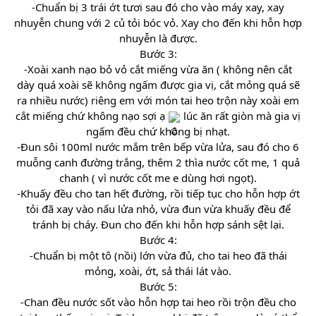
-Chuẩn bị 3 trái ớt tươi sau đó cho vào máy xay, xay
nhuyễn chung với 2 củ tỏi bóc vỏ. Xay cho đến khi hỗn hợp
nhuyễn là được.
Bước 3:
-Xoài xanh nạo bỏ vỏ cắt miếng vừa ăn ( không nên cắt
dày quá xoài sẽ không ngấm được gia vị, cắt mỏng quá sẽ
ra nhiều nước) riêng em với món tai heo trộn này xoài em
cắt miếng chứ không nạo sợi ạ
lúc ăn rất giòn mà gia vị
ngấm đều chứ không bị nhạt.
-Đun sôi 100ml nước mắm trên bếp vừa lửa, sau đó cho 6
muỗng canh đường trắng, thêm 2 thìa nước cốt me, 1 quả
chanh ( vì nước cốt me e dùng hơi ngọt).
-Khuấy đều cho tan hết đường, rồi tiếp tục cho hỗn hợp ớt
tỏi đã xay vào nấu lửa nhỏ, vừa đun vừa khuấy đều để
tránh bị cháy. Đun cho đến khi hỗn hợp sánh sệt lại.
Bước 4:
-Chuẩn bị một tô (nồi) lớn vừa đủ, cho tai heo đã thái
mỏng, xoài, ớt, sả thái lát vào.
Bước 5:
-Chan đều nước sốt vào hỗn hợp tai heo rồi trộn đều cho