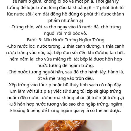
sẽ nằm ở giữa, không bị đổ về một phía. Thời gian lý
tưởng để luộc trứng lòng đào là khoảng 6 – 7 phút tính từ
lúc nước sôi.( em đặt đồng hồ đúng 6 phút thì được thành
phẩm như ảnh ạ)
-Trứng chín, vớt ra cho ngay vào tô nước đá, chờ trứng
nguội rồi mới bóc vỏ.
Bước 3: Nấu Nước Tương Ngâm Trứng
-Cho nước lọc, nước tương, 2 thìa canh đường, 1 thìa canh
rượu trắng vào nồi, bật bếp đun sôi đến khi đường tan hết,
nêm nếm lại cho vừa miệng rồi tắt bếp là được hỗn hợp
nước tương để ngâm trứng.
-Chờ nước tương nguội hẳn, sau đó cho hành tây, hành lá,
ớt và mè rang vào trộn đều.
Xếp trứng vào túi zip hoặc hũ thủy tinh sạch có nắp đậy.
Em làm với túi zip ạ ( việc sử dụng túi zip sẽ giúp trứng
ngấm đều nước tương mà không phải lật trở mặt trứng ạ)
-Đổ hỗn hợp nước tương vào sao cho ngập trứng, ngâm
khoảng 6 tiếng để trứng ngấm gia vị là có thể ăn được.