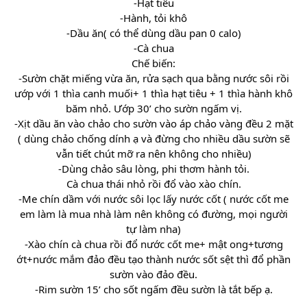
-Hạt tiêu
-Hành, tỏi khô
-Dầu ăn( có thể dùng dầu pan 0 calo)
-Cà chua
Chế biến:
-Sườn chặt miếng vừa ăn, rửa sạch qua bằng nước sôi rồi
ướp với 1 thìa canh muối+ 1 thìa hạt tiêu + 1 thìa hành khô
băm nhỏ. Ướp 30’ cho sườn ngấm vị.
-Xịt dầu ăn vào chảo cho sườn vào áp chảo vàng đều 2 mặt
( dùng chảo chống dính ạ và đừng cho nhiều dầu sườn sẽ
vẫn tiết chút mỡ ra nên không cho nhiều)
-Dùng chảo sâu lòng, phi thơm hành tỏi.
Cà chua thái nhỏ rồi đổ vào xào chín.
-Me chín dầm với nước sôi lọc lấy nước cốt ( nước cốt me
em làm là mua nhà làm nên không có đường, mọi người
tự làm nha)
-Xào chín cà chua rồi đổ nước cốt me+ mật ong+tương
ớt+nước mắm đảo đều tạo thành nước sốt sệt thì đổ phần
sườn vào đảo đều.
-Rim sườn 15’ cho sốt ngấm đều sườn là tắt bếp ạ.