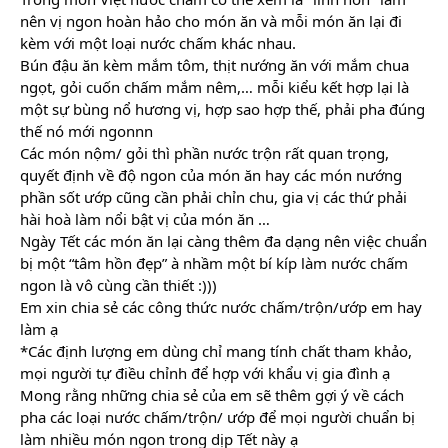
nên vị ngon hoàn hảo cho món ăn và mỗi món ăn lại đi 
kèm với một loại nước chấm khác nhau. 
Bún đậu ăn kèm mắm tôm, thịt nướng ăn với mắm chua 
ngọt, gỏi cuốn chấm mắm nêm,… mỗi kiểu kết hợp lại là 
một sự bùng nổ hương vị, hợp sao hợp thế, phải pha đúng 
thế nó mới ngonnn 
Các món nộm/ gỏi thì phần nước trộn rất quan trọng, 
quyết định về độ ngon của món ăn hay các món nướng 
phần sốt ướp cũng cần phải chỉn chu, gia vị các thứ phải 
hài hoà làm nổi bật vị của món ăn …
Ngày Tết các món ăn lại càng thêm đa dạng nên việc chuẩn 
bị một “tâm hồn đẹp” à nhầm một bí kíp làm nước chấm 
ngon là vô cùng cần thiết :)))
Em xin chia sẻ các công thức nước chấm/trộn/ướp em hay 
làm ạ 
*Các định lượng em dùng chỉ mang tính chất tham khảo, 
mọi người tự điều chỉnh để hợp với khẩu vị gia đình ạ 
Mong rằng những chia sẻ của em sẽ thêm gợi ý về cách 
pha các loại nước chấm/trộn/ ướp để mọi người chuẩn bị 
làm nhiều món ngon trong dịp Tết này ạ 