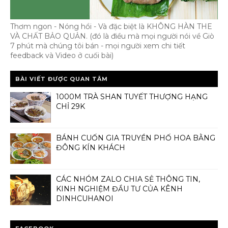
Thơm ngon - Nóng hổi - Và đặc biệt là KHÔNG HÀN THE
VÀ CHẤT BẢO QUẢN. (đó là điều mà mọi người nói về Giò
7 phút mà chúng tôi bán - mọi người xem chi tiết
feedback và Video ở cuối bài)
BÀI VIẾT ĐƯỢC QUAN TÂM
1000M TRÀ SHAN TUYẾT THƯỢNG HẠNG
CHỈ 29K
BÁNH CUỐN GIA TRUYỀN PHỐ HOA BẰNG
ĐÔNG KÍN KHÁCH
CÁC NHÓM ZALO CHIA SẺ THÔNG TIN,
KINH NGHIỆM ĐẦU TƯ CỦA KÊNH
DINHCUHANOI