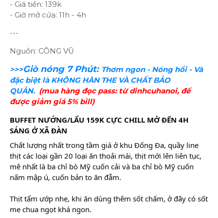
- Giá tiền: 139k
- Giờ mở cửa: 11h - 4h
---
Nguồn: CÔNG VŨ
Giò nóng 7 Phút:
>>>
Thơm ngon - Nóng hổi - Và
đặc biệt là KHÔNG HÀN THE VÀ CHẤT BẢO
QUẢN.
(mua hàng đọc pass: từ dinhcuhanoi, để
được giảm giá 5% bill)
BUFFET NƯỚNG/LẨU 159K CỰC CHILL MỞ ĐẾN 4H
SÁNG Ở XÃ ĐÀN
Chất lượng nhất trong tầm giá ở khu Đống Đa, quầy line
thịt các loại gần 20 loại ăn thoải mái, thịt mới lên liên tục,
mê nhất là ba chỉ bò Mỹ cuốn cải và ba chỉ bò Mỹ cuốn
nấm mập ú, cuốn bản to ăn đẫm.
Thịt tẩm ướp nhẹ, khi ăn dùng thêm sốt chấm, ở đây có sốt
me chua ngọt khá ngon.