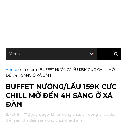
Home
/
dia-diem
/
BUFFET NƯỚNG/LẨU 159K CỰC CHILL MỞ
ĐẾN 4H SÁNG Ở XÃ ĐÀN
BUFFET NƯỚNG/LẨU 159K CỰC
CHILL MỞ ĐẾN 4H SÁNG Ở XÃ
ĐÀN
kdt1811
2 years ago
ăn uống chơi
,
an-uong-choi
,
địa
điểm ăn
,
địa điểm ăn uống chơi
,
dia-diem