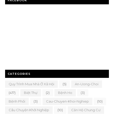
FACEBOOK
CATEGORIES
Quy Trình Mua Nhà Ở Xã Hội
(5)
An-Uong-Choi
(417)
Biệt Thự
(2)
Bệnh Ho
(3)
Bệnh Phổi
(3)
Cau-Chuyen-Khoi-Nghiep
(10)
Câu Chuyện Khởi Nghiệp
(10)
Căn Hộ Chung Cư