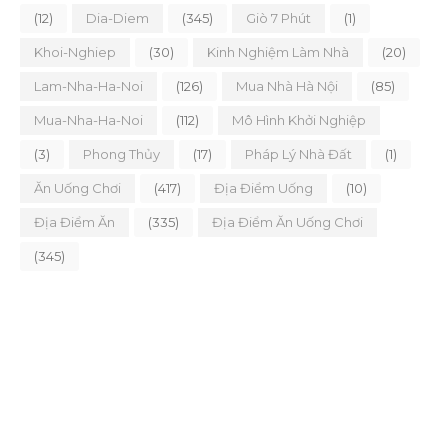
(12)
Dia-Diem
(345)
Giò 7 Phút
(1)
Khoi-Nghiep
(30)
Kinh Nghiệm Làm Nhà
(20)
Lam-Nha-Ha-Noi
(126)
Mua Nhà Hà Nội
(85)
Mua-Nha-Ha-Noi
(112)
Mô Hình Khởi Nghiệp
(3)
Phong Thủy
(17)
Pháp Lý Nhà Đất
(1)
Ăn Uống Chơi
(417)
Địa Điểm Uống
(10)
Địa Điểm Ăn
(335)
Địa Điểm Ăn Uống Chơi
(345)