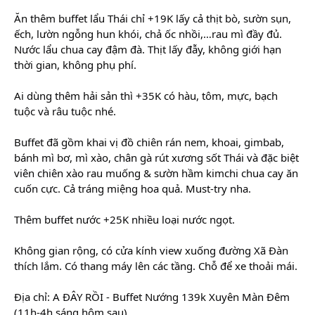
Ăn thêm buffet lẩu Thái chỉ +19K lấy cả thịt bò, sườn sụn,
ếch, lườn ngỗng hun khói, chả ốc nhồi,…rau mì đầy đủ.
Nước lẩu chua cay đậm đà. Thịt
lấy đẫy, không giới hạn
thời gian, không phụ phí.
Ai dùng thêm hải sản thì +35K có hàu, tôm, mực, bạch
tuộc và râu tuộc nhé.
Buffet đã gồm khai vị đồ chiên rán nem, khoai, gimbab,
bánh mì bơ, mì xào, chân gà rút xương sốt Thái và đặc biệt
viên chiên xào rau muống & sườn hầm kimchi chua cay ăn
cuốn cực. Cả tráng miệng hoa quả. Must-try nha.
Thêm buffet nước +25K nhiều loại nước ngọt.
Không gian rộng, có cửa kính view xuống đường Xã Đàn
thích lắm. Có thang máy lên các tầng. Chỗ để xe thoải mái.
Địa chỉ: A ĐÂY RỒI - Buffet Nướng 139k Xuyên Màn Đêm
(11h-4h sáng hôm sau)