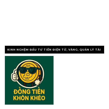
KINH NGHỆM ĐẦU TƯ TIỀN ĐIỆN TỬ, VÀNG, QUẢN LÝ TÀI
CHÍNH CÁ NHÂ