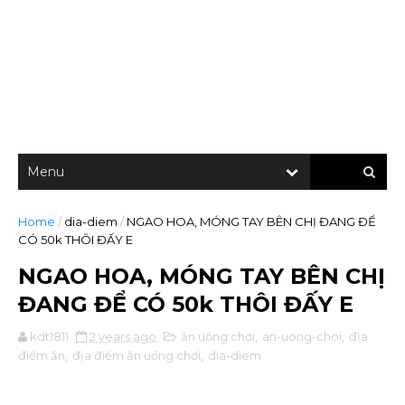
Home
/
dia-diem
/
NGAO HOA, MÓNG TAY BÊN CHỊ ĐANG ĐỂ
CÓ 50k THÔI ĐẤY E
NGAO HOA, MÓNG TAY BÊN CHỊ
ĐANG ĐỂ CÓ 50k THÔI ĐẤY E
kdt1811
2 years ago
ăn uống chơi
,
an-uong-choi
,
địa
điểm ăn
,
địa điểm ăn uống chơi
,
dia-diem