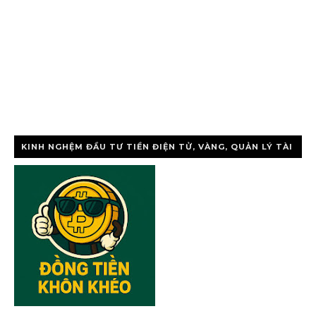
KINH NGHỆM ĐẦU TƯ TIỀN ĐIỆN TỬ, VÀNG, QUẢN LÝ TÀI
CHÍNH CÁ NHÂ