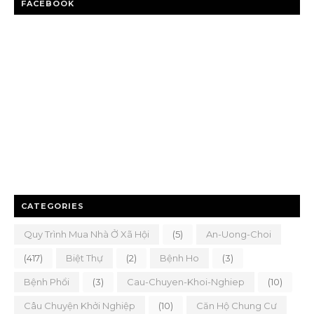
FACEBOOK
CATEGORIES
Quy Trình Mua Nhà Ở Xã Hội
(5)
An-Uong-Choi
(417)
Biệt Thự
(2)
Bệnh Ho
(3)
Bệnh Phổi
(3)
Cau-Chuyen-Khoi-Nghiep
(10)
Câu Chuyện Khởi Nghiệp
(10)
Căn Hộ Chung Cư