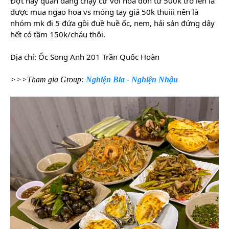
Đợt này quán đang chạy ctr với hoá đơn từ 500k trở lên là
được mua ngao hoa vs móng tay giá 50k thuiii nên là
nhóm mk đi 5 đứa gồi đuề huề ốc, nem, hải sản đứng dậy
hết có tầm 150k/cháu thôi.
Địa chỉ: Ốc Song Anh 201 Trần Quốc Hoàn
>>>Tham gia Group:
Nghiện Bia - Nghiện Nhậu