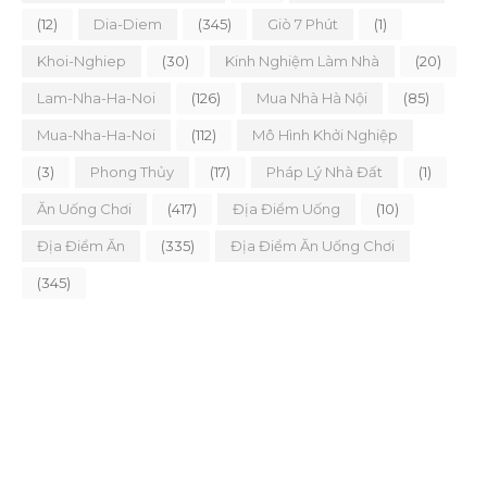
(12)
Dia-Diem
(345)
Giò 7 Phút
(1)
Khoi-Nghiep
(30)
Kinh Nghiệm Làm Nhà
(20)
Lam-Nha-Ha-Noi
(126)
Mua Nhà Hà Nội
(85)
Mua-Nha-Ha-Noi
(112)
Mô Hình Khởi Nghiệp
(3)
Phong Thủy
(17)
Pháp Lý Nhà Đất
(1)
Ăn Uống Chơi
(417)
Địa Điểm Uống
(10)
Địa Điểm Ăn
(335)
Địa Điểm Ăn Uống Chơi
(345)