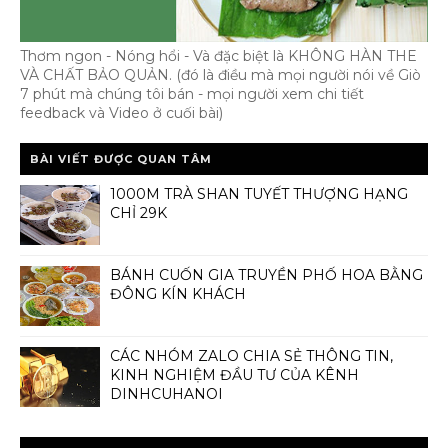
Thơm ngon - Nóng hổi - Và đặc biệt là KHÔNG HÀN THE
VÀ CHẤT BẢO QUẢN. (đó là điều mà mọi người nói về Giò
7 phút mà chúng tôi bán - mọi người xem chi tiết
feedback và Video ở cuối bài)
BÀI VIẾT ĐƯỢC QUAN TÂM
1000M TRÀ SHAN TUYẾT THƯỢNG HẠNG
CHỈ 29K
BÁNH CUỐN GIA TRUYỀN PHỐ HOA BẰNG
ĐÔNG KÍN KHÁCH
CÁC NHÓM ZALO CHIA SẺ THÔNG TIN,
KINH NGHIỆM ĐẦU TƯ CỦA KÊNH
DINHCUHANOI