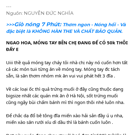
---
Nguồn: NGUYỄN ĐỨC NGHĨA
Giò nóng 7 Phút:
>>>
Thơm ngon - Nóng hổi - Và
đặc biệt là KHÔNG HÀN THE VÀ CHẤT BẢO QUẢN.
NGAO HOA, MÓNG TAY BÊN CHỊ ĐANG ĐỂ CÓ 50k THÔI
ĐẤY E
Uiii thề quả móng tay cháy tỏi nhà chị này nó cuốn hơn tất
cả các món tuii từng ăn về móng tay. Móng tay đc tách
sẵn, là săn thơm nhóm mk ăn vui vui phát hết 3 đĩa .
Về các loại ốc thì quả trứng muối ở đây cũng thuộc dạng
bigsize nhất các quán mk ăn ở Hà Nội, sốt trứng muối
cũng ngậy bùi chấm bánh mì thì ngon thôi nhé luôn nha.
Để chắc dạ đổ bê tông đĩa miến xào hải sản đầy ú ụ nha,
miến xào săn rưới xíu dì dầu thì là bánh
cuốn luôn .