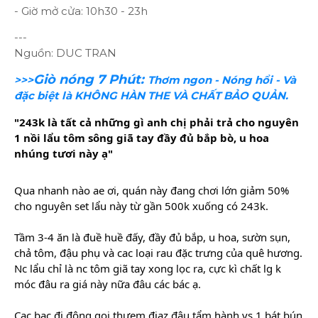
- Giờ mở cửa: 10h30 - 23h
---
Nguồn: DUC TRAN
Giò nóng 7 Phút:
>>>
Thơm ngon - Nóng hổi - Và
đặc biệt là KHÔNG HÀN THE VÀ CHẤT BẢO QUẢN.
"243k là tất cả những gì anh chị phải trả cho nguyên
1 nồi lẩu tôm sông giã tay đầy đủ bắp bò, u hoa
nhúng tươi này ạ"
Qua nhanh nào ae ơi, quán này đang chơi lớn giảm 50%
cho nguyên set lẩu này từ gần 500k xuống có 243k.
Tầm 3-4 ăn là đuề huề đấy, đầy đủ bắp, u hoa, sườn sụn,
chả tôm, đậu phụ và cac loại rau đặc trưng của quê hương.
Nc lẩu chỉ là nc tôm giã tay xong lọc ra, cực kì chất lg k
móc đâu ra giá này nữa đâu các bác ạ.
Cac bac đi đông gọi thưem điaz đậu tẩm
hành vs 1 bát bún