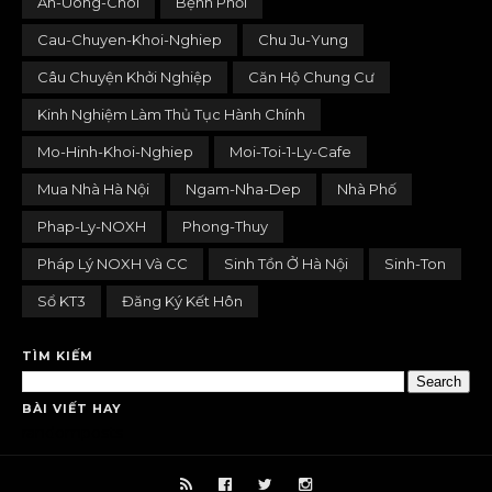
An-Uong-Choi
Bệnh Phổi
Cau-Chuyen-Khoi-Nghiep
Chu Ju-Yung
Câu Chuyện Khởi Nghiệp
Căn Hộ Chung Cư
Kinh Nghiệm Làm Thủ Tục Hành Chính
Mo-Hinh-Khoi-Nghiep
Moi-Toi-1-Ly-Cafe
Mua Nhà Hà Nội
Ngam-Nha-Dep
Nhà Phố
Phap-Ly-NOXH
Phong-Thuy
Pháp Lý NOXH Và CC
Sinh Tồn Ở Hà Nội
Sinh-Ton
Sổ KT3
Đăng Ký Kết Hôn
TÌM KIẾM
BÀI VIẾT HAY
randomposts