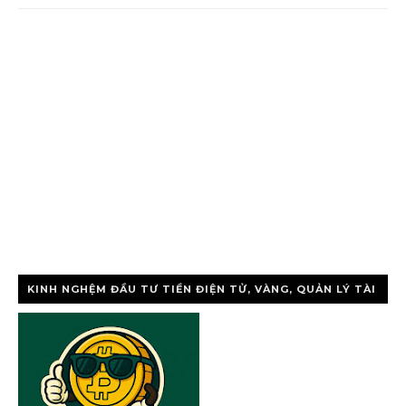
KINH NGHỆM ĐẦU TƯ TIỀN ĐIỆN TỬ, VÀNG, QUẢN LÝ TÀI
CHÍNH CÁ NHÂ