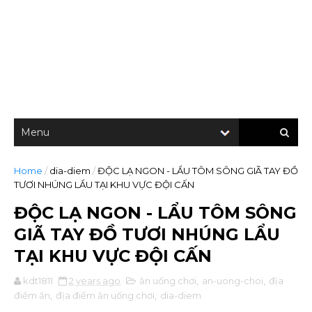
Home
/
dia-diem
/
ĐỘC LẠ NGON - LẨU TÔM SÔNG GIÃ TAY ĐỒ
TƯƠI NHÚNG LẨU TẠI KHU VỰC ĐỘI CẤN
ĐỘC LẠ NGON - LẨU TÔM SÔNG
GIÃ TAY ĐỒ TƯƠI NHÚNG LẨU
TẠI KHU VỰC ĐỘI CẤN
kdt1811
2 years ago
ăn uống chơi
,
an-uong-choi
,
địa
điểm ăn
,
địa điểm ăn uống chơi
,
dia-diem