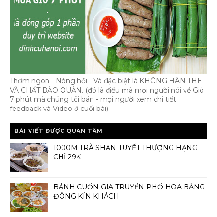
Thơm ngon - Nóng hổi - Và đặc biệt là KHÔNG HÀN THE
VÀ CHẤT BẢO QUẢN. (đó là điều mà mọi người nói về Giò
7 phút mà chúng tôi bán - mọi người xem chi tiết
feedback và Video ở cuối bài)
BÀI VIẾT ĐƯỢC QUAN TÂM
1000M TRÀ SHAN TUYẾT THƯỢNG HẠNG
CHỈ 29K
BÁNH CUỐN GIA TRUYỀN PHỐ HOA BẰNG
ĐÔNG KÍN KHÁCH