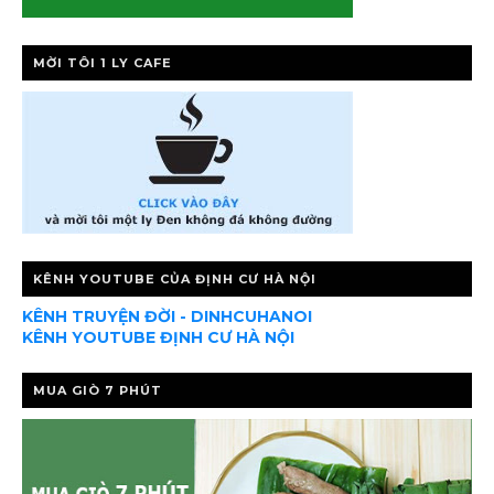
MỜI TÔI 1 LY CAFE
KÊNH YOUTUBE CỦA ĐỊNH CƯ HÀ NỘI
KÊNH TRUYỆN ĐỜI - DINHCUHANOI
KÊNH YOUTUBE ĐỊNH CƯ HÀ NỘI
MUA GIÒ 7 PHÚT