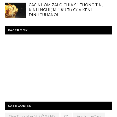
CÁC NHÓM ZALO CHIA SẺ THÔNG TIN,
KINH NGHIỆM ĐẦU TƯ CỦA KÊNH
DINHCUHANOI
FACEBOOK
CATEGORIES
Quy Trình Mua Nhà Ở Xã Hội
(5)
An-Uong-Choi