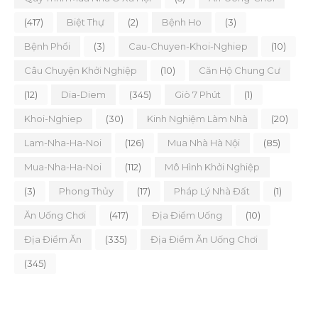
(417)
Biệt Thự
(2)
Bệnh Ho
(3)
Bệnh Phổi
(3)
Cau-Chuyen-Khoi-Nghiep
(10)
Câu Chuyện Khởi Nghiệp
(10)
Căn Hộ Chung Cư
(12)
Dia-Diem
(345)
Giò 7 Phút
(1)
Khoi-Nghiep
(30)
Kinh Nghiệm Làm Nhà
(20)
Lam-Nha-Ha-Noi
(126)
Mua Nhà Hà Nội
(85)
Mua-Nha-Ha-Noi
(112)
Mô Hình Khởi Nghiệp
(3)
Phong Thủy
(17)
Pháp Lý Nhà Đất
(1)
Ăn Uống Chơi
(417)
Địa Điểm Uống
(10)
Địa Điểm Ăn
(335)
Địa Điểm Ăn Uống Chơi
(345)