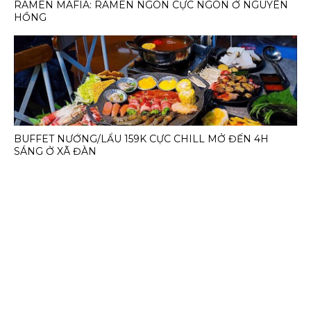
RAMEN MAFIA: RAMEN NGON CỰC NGON Ở NGUYÊN
HỒNG
BUFFET NƯỚNG/LẨU 159K CỰC CHILL MỞ ĐẾN 4H
SÁNG Ở XÃ ĐÀN