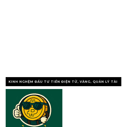
KINH NGHỆM ĐẦU TƯ TIỀN ĐIỆN TỬ, VÀNG, QUẢN LÝ TÀI
CHÍNH CÁ NHÂ