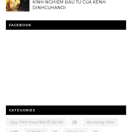
KINH NGHIỆM ĐẦU TƯ CỦA KÊNH
DINHCUHANOI
FACEBOOK
CATEGORIES
Quy Trình Mua Nhà Ở Xã Hội
(5)
An-Uong-Choi