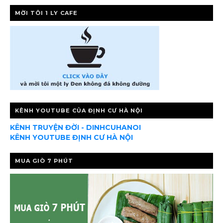
MỜI TÔI 1 LY CAFE
KÊNH YOUTUBE CỦA ĐỊNH CƯ HÀ NỘI
KÊNH TRUYỆN ĐỜI - DINHCUHANOI
KÊNH YOUTUBE ĐỊNH CƯ HÀ NỘI
MUA GIÒ 7 PHÚT