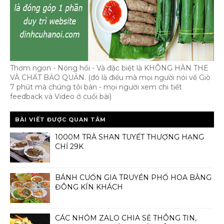
Thơm ngon - Nóng hổi - Và đặc biệt là KHÔNG HÀN THE
VÀ CHẤT BẢO QUẢN. (đó là điều mà mọi người nói về Giò
7 phút mà chúng tôi bán - mọi người xem chi tiết
feedback và Video ở cuối bài)
BÀI VIẾT ĐƯỢC QUAN TÂM
1000M TRÀ SHAN TUYẾT THƯỢNG HẠNG
CHỈ 29K
BÁNH CUỐN GIA TRUYỀN PHỐ HOA BẰNG
ĐÔNG KÍN KHÁCH
CÁC NHÓM ZALO CHIA SẺ THÔNG TIN,