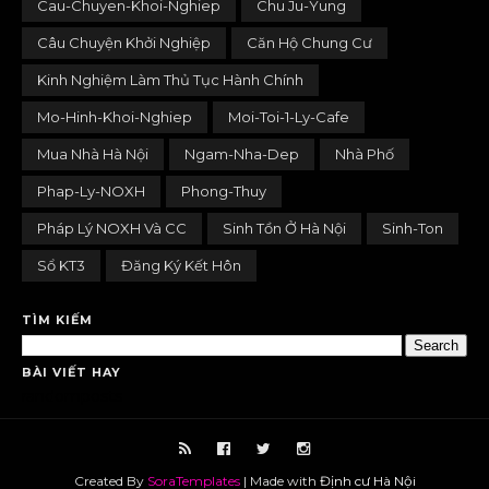
Cau-Chuyen-Khoi-Nghiep
Chu Ju-Yung
Câu Chuyện Khởi Nghiệp
Căn Hộ Chung Cư
Kinh Nghiệm Làm Thủ Tục Hành Chính
Mo-Hinh-Khoi-Nghiep
Moi-Toi-1-Ly-Cafe
Mua Nhà Hà Nội
Ngam-Nha-Dep
Nhà Phố
Phap-Ly-NOXH
Phong-Thuy
Pháp Lý NOXH Và CC
Sinh Tồn Ở Hà Nội
Sinh-Ton
Sổ KT3
Đăng Ký Kết Hôn
TÌM KIẾM
BÀI VIẾT HAY
randomposts
Created By
SoraTemplates
| Made with
Định cư Hà Nội