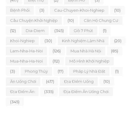
(417)
Biệt Thự
(2)
Bệnh Ho
(3)
Bệnh Phổi
(3)
Cau-Chuyen-Khoi-Nghiep
(10)
Câu Chuyện Khởi Nghiệp
(10)
Căn Hộ Chung Cư
(12)
Dia-Diem
(345)
Giò 7 Phút
(1)
Khoi-Nghiep
(30)
Kinh Nghiệm Làm Nhà
(20)
Lam-Nha-Ha-Noi
(126)
Mua Nhà Hà Nội
(85)
Mua-Nha-Ha-Noi
(112)
Mô Hình Khởi Nghiệp
(3)
Phong Thủy
(17)
Pháp Lý Nhà Đất
(1)
Ăn Uống Chơi
(417)
Địa Điểm Uống
(10)
Địa Điểm Ăn
(335)
Địa Điểm Ăn Uống Chơi
(345)