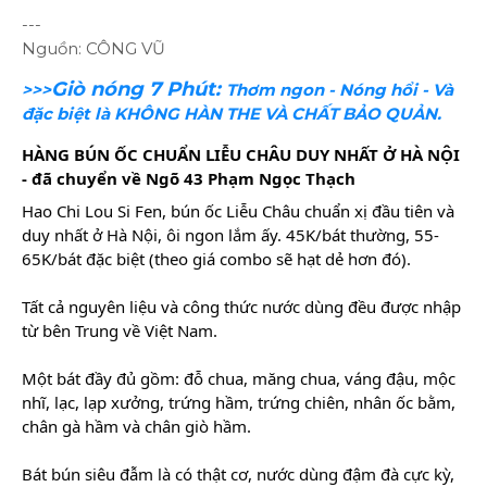
---
Nguồn: CÔNG VŨ
Giò nóng 7 Phút:
>>>
Thơm ngon - Nóng hổi - Và
đặc biệt là KHÔNG HÀN THE VÀ CHẤT BẢO QUẢN.
HÀNG BÚN ỐC CHUẨN LIỄU CHÂU DUY NHẤT Ở HÀ NỘI
- đã chuyển về Ngõ 43 Phạm Ngọc Thạch
Hao Chi Lou Si Fen, bún ốc Liễu Châu chuẩn xị đầu tiên và
duy nhất ở Hà Nội, ôi ngon lắm ấy. 45K/bát thường, 55-
65K/bát đặc biệt (theo giá combo sẽ hạt dẻ hơn đó).
Tất cả nguyên liệu và công thức nước dùng đều được nhập
từ bên Trung về Việt Nam.
Một bát đầy đủ gồm: đỗ chua, măng chua, váng đậu, mộc
nhĩ, lạc, lạp xưởng, trứng hầm, trứng chiên, nhân ốc bằm,
chân gà hầm và chân giò hầm.
Bát bún
siêu đẫm là có thật cơ, nước dùng đậm đà cực kỳ,