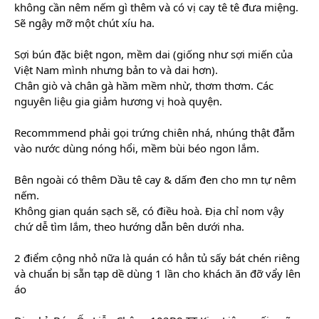
không cần nêm nếm gì thêm và có vị cay tê tê đưa miệng.
Sẽ ngậy mỡ một chút xíu ha.
Sợi bún đặc biệt ngon, mềm dai (giống như sợi miến của
Việt Nam mình nhưng bản to và dai hơn).
Chân giò và chân gà hầm mềm nhừ, thơm thơm. Các
nguyên liệu gia giảm hương vị hoà quyện.
Recommmend phải gọi trứng chiên nhá, nhúng thật đẫm
vào nước dùng nóng hổi, mềm bùi béo ngon lắm.
Bên ngoài có thêm Dầu tê cay & dấm đen cho mn tự nêm
nếm.
Không gian quán sạch sẽ, có điều hoà. Địa chỉ nom vậy
chứ dễ tìm lắm, theo hướng dẫn bên dưới nha.
2 điểm cộng nhỏ nữa là quán có hẳn tủ sấy bát chén riêng
và chuẩn bị sẵn tạp dề dùng 1 lần cho khách ăn đỡ vẩy lên
áo