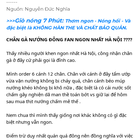
------
Nguồn: Nguyễn Đức Nghĩa
Giò nóng 7 Phút:
>>>
Thơm ngon - Nóng hổi - Và
đặc biệt là KHÔNG HÀN THE VÀ CHẤT BẢO QUẢN.
CHÂN GÀ NƯỚNG ĐÔNG FAN NGON NHẤT HÀ NỘI ????
Thấy nhiều người khen ngon nhất Hà Nội, công nhận chân
gà ở đây cứ phải gọi là đỉnh cao.
Mình order 6 cánh 12 chân. Chân với cánh ở đây tẩm ướp
vừa vặn nướng không bị cháy quá, chân cánh béo múp
nướng khéo không bị khô nữa , đặc biệt là có cái nước sốt
chấm gây nghiện dã man thề toán bớt vs giữ lại để hôm
sau mua thịt nướng chấm mê thế .
Nem chua thì mình thấy giống nơi khác không có gì đặc
biệt nhưng vẫn ngon.
Điểm trừ duy
nhất quán quá đông nên đồng nghĩa với việc