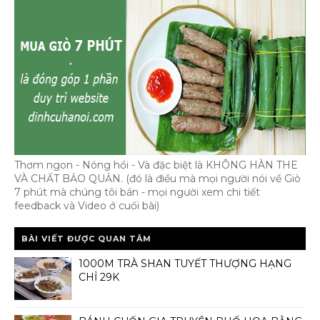
Thơm ngon - Nóng hổi - Và đặc biệt là KHÔNG HÀN THE
VÀ CHẤT BẢO QUẢN. (đó là điều mà mọi người nói về Giò
7 phút mà chúng tôi bán - mọi người xem chi tiết
feedback và Video ở cuối bài)
BÀI VIẾT ĐƯỢC QUAN TÂM
1000M TRÀ SHAN TUYẾT THƯỢNG HẠNG
CHỈ 29K