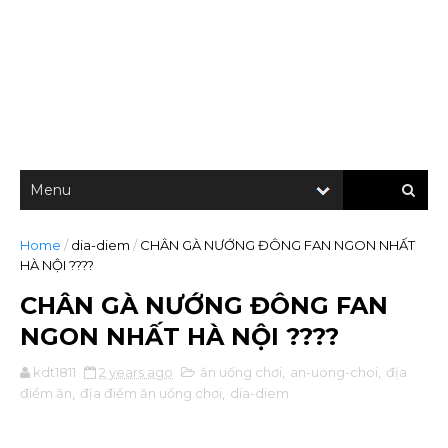
Home
/
dia-diem
/
CHÂN GÀ NƯỚNG ĐÔNG FAN NGON NHẤT
HÀ NỘI ????
CHÂN GÀ NƯỚNG ĐÔNG FAN
NGON NHẤT HÀ NỘI ????
kdt1811
2 years ago
ăn uống chơi
,
an-uong-choi
,
địa
điểm ăn
,
địa điểm ăn uống chơi
,
dia-diem