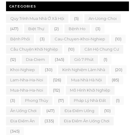
CATEGORIES
Quy Trình Mua Nhà Ở Xã Hội
(5)
An-Uong-Choi
(417)
Biệt Thự
(2)
Bệnh Ho
(3)
Bệnh Phổi
(3)
Cau-Chuyen-Khoi-Nghiep
(10)
Câu Chuyện Khởi Nghiệp
(10)
Căn Hộ Chung Cư
(12)
Dia-Diem
(345)
Giò 7 Phút
(1)
Khoi-Nghiep
(30)
Kinh Nghiệm Làm Nhà
(20)
Lam-Nha-Ha-Noi
(126)
Mua Nhà Hà Nội
(85)
Mua-Nha-Ha-Noi
(112)
Mô Hình Khởi Nghiệp
(3)
Phong Thủy
(17)
Pháp Lý Nhà Đất
(1)
Ăn Uống Chơi
(417)
Địa Điểm Uống
(10)
Địa Điểm Ăn
(335)
Địa Điểm Ăn Uống Chơi
(345)