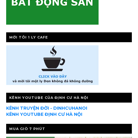
MỜI TÔI 1 LY CAFE
KÊNH YOUTUBE CỦA ĐỊNH CƯ HÀ NỘI
KÊNH TRUYỆN ĐỜI - DINHCUHANOI
KÊNH YOUTUBE ĐỊNH CƯ HÀ NỘI
MUA GIÒ 7 PHÚT