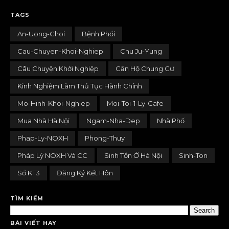
TAGS
An-Uong-Choi
Bệnh Phổi
Cau-Chuyen-Khoi-Nghiep
Chu Ju-Yung
Câu Chuyện Khởi Nghiệp
Căn Hộ Chung Cư
Kinh Nghiệm Làm Thủ Tục Hành Chính
Mo-Hinh-Khoi-Nghiep
Moi-Toi-1-Ly-Cafe
Mua Nhà Hà Nội
Ngam-Nha-Dep
Nhà Phố
Phap-Ly-NOXH
Phong-Thuy
Pháp Lý NOXH Và CC
Sinh Tồn Ở Hà Nội
Sinh-Ton
Sổ KT3
Đăng Ký Kết Hôn
TÌM KIẾM
BÀI VIẾT HAY