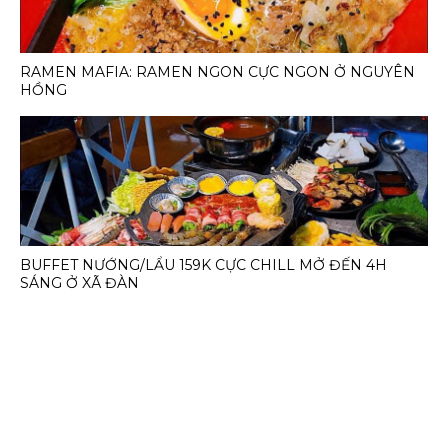
RAMEN MAFIA: RAMEN NGON CỰC NGON Ở NGUYÊN
HỒNG
BUFFET NƯỚNG/LẨU 159K CỰC CHILL MỞ ĐẾN 4H
SÁNG Ở XÃ ĐÀN