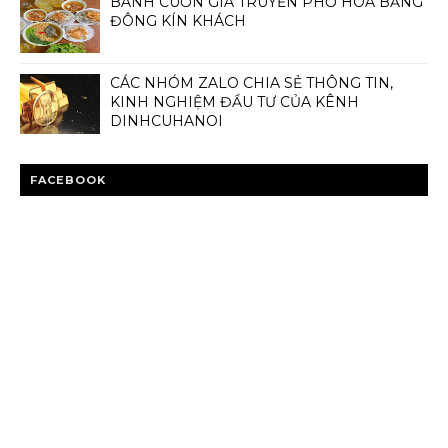
BÁNH CUỐN GIA TRUYỀN PHỐ HOA BẰNG
ĐÔNG KÍN KHÁCH
CÁC NHÓM ZALO CHIA SẺ THÔNG TIN,
KINH NGHIỆM ĐẦU TƯ CỦA KÊNH
DINHCUHANOI
FACEBOOK