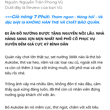
Nguồn: Nguyễn Trần Phong Vũ
Dưới đây là Review của bạn Vũ:
Giò nóng 7 Phút:
>>>
Thơm ngon - Nóng hổi - Và
đặc biệt là KHÔNG HÀN THE VÀ CHẤT BẢO QUẢN.
ĐI ĂN ĐỒ NƯỚNG ĐƯỢC TẶNG NGUYÊN NỒI LẨU. NHÀ
HÀNG SANG XỊN MỊN NHẤT NHÌ PHỐ CỔ PHỤC VỤ
XUYÊN ĐÊM GIÁ CỰC KỲ BÌNH DÂN
Quán này chơi lớn thật sự, set nướng 388k nào là thịt bò
Aukobe, thịt vai heo, nầm và các loại rau củ, ngoài xốt me
ra còn có thêm 3 loại xốt trứng muối, xốt phô mai và xốt
tiêu rồi nhé.
Trông ảnh vậy mà nhiều lắm, không độn tí nào đâu, cảm
thấy quá xứng đáng luôn, đã thế còn có nhân viên đứng
nướng giúp khách chỉ việc ăn.
Bò Aukobe ăn nó mềm cực, thịt ngọt,
chấm với xốt tiêu