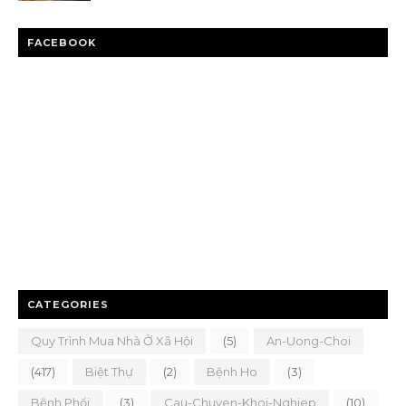
FACEBOOK
CATEGORIES
Quy Trình Mua Nhà Ở Xã Hội
(5)
An-Uong-Choi
(417)
Biệt Thự
(2)
Bệnh Ho
(3)
Bệnh Phổi
(3)
Cau-Chuyen-Khoi-Nghiep
(10)