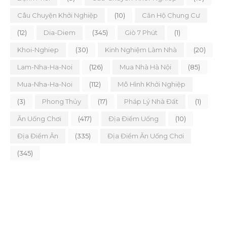
Câu Chuyện Khởi Nghiệp
(10)
Căn Hộ Chung Cư
(12)
Dia-Diem
(345)
Giò 7 Phút
(1)
Khoi-Nghiep
(30)
Kinh Nghiệm Làm Nhà
(20)
Lam-Nha-Ha-Noi
(126)
Mua Nhà Hà Nội
(85)
Mua-Nha-Ha-Noi
(112)
Mô Hình Khởi Nghiệp
(3)
Phong Thủy
(17)
Pháp Lý Nhà Đất
(1)
Ăn Uống Chơi
(417)
Địa Điểm Uống
(10)
Địa Điểm Ăn
(335)
Địa Điểm Ăn Uống Chơi
(345)