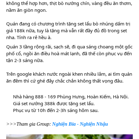
không thể hợp hơn, thịt bò nướng chín, vàng đều ăn thơm,
nầm ăn giòn ngon.
Quán đang có chương trình tặng set lẩu bò nhúng dấm trị
giá 188k nữa, tuy là tặng mà vẫn rất đầy đủ đồ trong set
nha. Tính ra rẻ hều à.
Quán 3 tầng rộng rãi, sạch sẽ, đi qua sáng choang một gốc
phố cổ, ngồi ăn điều hoà mát lạnh, đã thế còn phục vụ đến
tận 2-3 sáng nữa.
Trên google khách nước ngoài khen nhiều lắm, ai tìm quán
ăn đêm thì cứ ghé đây chắc chắn không thất vọng đâu.
Nhà hàng 888 - 169 Phùng Hưng, Hoàn Kiếm, Hà Nội.
Giá set nướng 388k được tặng set lẩu.
Phục vụ từ 10h đến 2-3h sáng hôm sau.
>>>Tham gia Group:
Nghiện Bia - Nghiện Nhậu