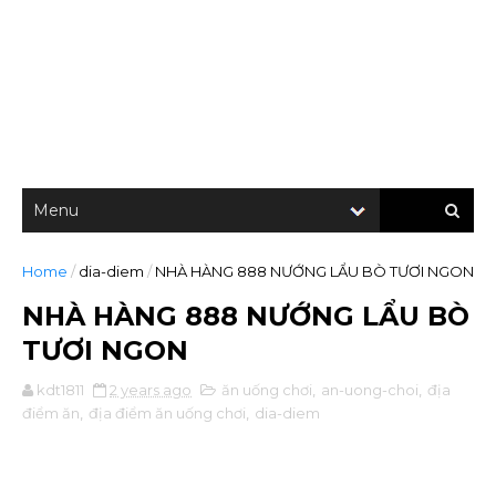
Home
/
dia-diem
/
NHÀ HÀNG 888 NƯỚNG LẨU BÒ TƯƠI NGON
NHÀ HÀNG 888 NƯỚNG LẨU BÒ
TƯƠI NGON
kdt1811
2 years ago
ăn uống chơi
,
an-uong-choi
,
địa
điểm ăn
,
địa điểm ăn uống chơi
,
dia-diem