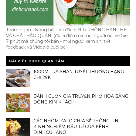
Thơm ngon - Nóng hổi - Và đặc biệt là KHÔNG HÀN THE
VÀ CHẤT BẢO QUẢN. (đó là điều mà mọi người nói về Giò
7 phút mà chúng tôi bán - mọi người xem chi tiết
feedback và Video ở cuối bài)
BÀI VIẾT ĐƯỢC QUAN TÂM
1000M TRÀ SHAN TUYẾT THƯỢNG HẠNG
CHỈ 29K
BÁNH CUỐN GIA TRUYỀN PHỐ HOA BẰNG
ĐÔNG KÍN KHÁCH
CÁC NHÓM ZALO CHIA SẺ THÔNG TIN,
KINH NGHIỆM ĐẦU TƯ CỦA KÊNH
DINHCUHANOI