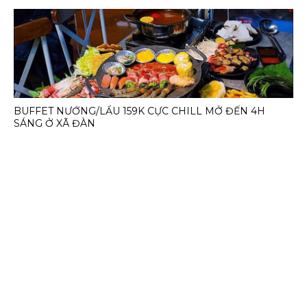
BUFFET NƯỚNG/LẨU 159K CỰC CHILL MỞ ĐẾN 4H
SÁNG Ở XÃ ĐÀN