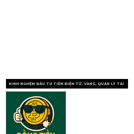
KINH NGHỆM ĐẦU TƯ TIỀN ĐIỆN TỬ, VÀNG, QUẢN LÝ TÀI
CHÍNH CÁ NHÂ