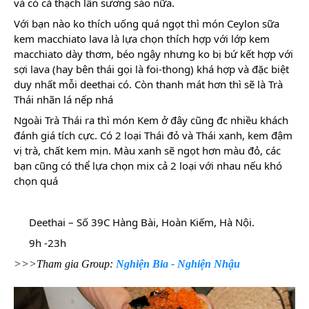
và có cả thạch lẫn sương sáo nữa.
Với bạn nào ko thích uống quá ngọt thì món Ceylon sữa
kem macchiato lava là lựa chọn thích hợp với lớp kem
macchiato dày thơm, béo ngậy nhưng ko bị bứ kết hợp với
sợi lava (hay bên thái gọi là foi-thong) khá hợp và đặc biệt
duy nhất mỗi deethai có. Còn thanh mát hơn thì sẽ là Trà
Thái nhãn lá nếp nhá
Ngoài Trà Thái ra thì món Kem ở đây cũng đc nhiều khách
đánh giá tích cực. Có 2 loại Thái đỏ và Thái xanh, kem đậm
vị trà, chất kem mịn. Màu xanh sẽ ngọt hơn màu đỏ, các
bạn cũng có thể lựa chọn mix cả 2 loại với nhau nếu khó
chọn quá
Deethai – Số 39C Hàng Bài, Hoàn Kiếm, Hà Nội.
9h -23h
>>>Tham gia Group:
Nghiện Bia - Nghiện Nhậu