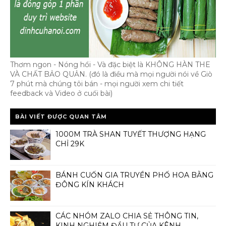
Thơm ngon - Nóng hổi - Và đặc biệt là KHÔNG HÀN THE
VÀ CHẤT BẢO QUẢN. (đó là điều mà mọi người nói về Giò
7 phút mà chúng tôi bán - mọi người xem chi tiết
feedback và Video ở cuối bài)
BÀI VIẾT ĐƯỢC QUAN TÂM
1000M TRÀ SHAN TUYẾT THƯỢNG HẠNG
CHỈ 29K
BÁNH CUỐN GIA TRUYỀN PHỐ HOA BẰNG
ĐÔNG KÍN KHÁCH
CÁC NHÓM ZALO CHIA SẺ THÔNG TIN,
KINH NGHIỆM ĐẦU TƯ CỦA KÊNH