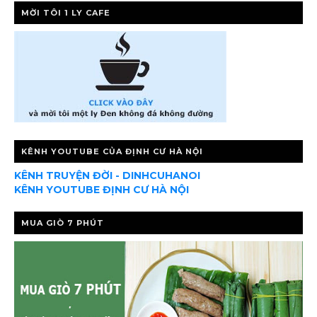
MỜI TÔI 1 LY CAFE
KÊNH YOUTUBE CỦA ĐỊNH CƯ HÀ NỘI
KÊNH TRUYỆN ĐỜI - DINHCUHANOI
KÊNH YOUTUBE ĐỊNH CƯ HÀ NỘI
MUA GIÒ 7 PHÚT