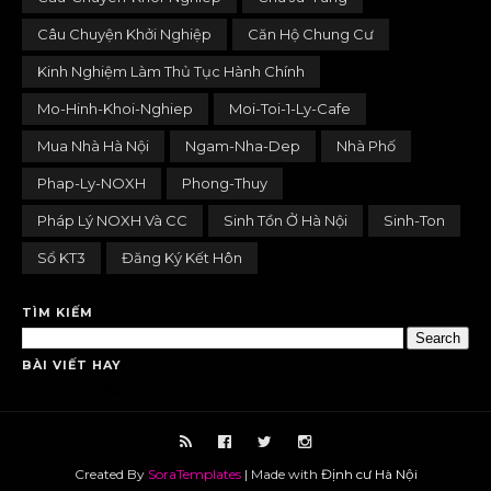
Câu Chuyện Khởi Nghiệp
Căn Hộ Chung Cư
Kinh Nghiệm Làm Thủ Tục Hành Chính
Mo-Hinh-Khoi-Nghiep
Moi-Toi-1-Ly-Cafe
Mua Nhà Hà Nội
Ngam-Nha-Dep
Nhà Phố
Phap-Ly-NOXH
Phong-Thuy
Pháp Lý NOXH Và CC
Sinh Tồn Ở Hà Nội
Sinh-Ton
Sổ KT3
Đăng Ký Kết Hôn
TÌM KIẾM
BÀI VIẾT HAY
randomposts
Created By
SoraTemplates
| Made with
Định cư Hà Nội