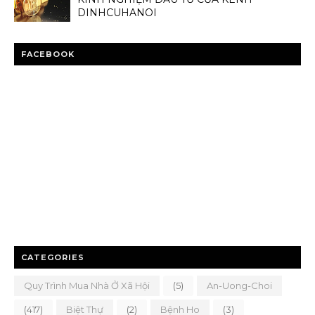
DINHCUHANOI
FACEBOOK
CATEGORIES
Quy Trình Mua Nhà Ở Xã Hội
(5)
An-Uong-Choi
(417)
Biệt Thự
(2)
Bệnh Ho
(3)