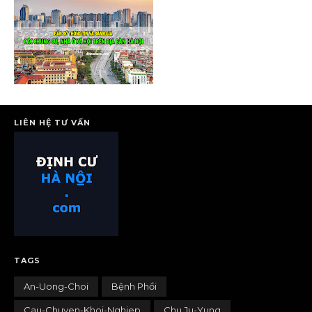
LIÊN HỆ TƯ VẤN
TAGS
An-Uong-Choi
Bệnh Phổi
Cau-Chuyen-Khoi-Nghiep
Chu Ju-Yung