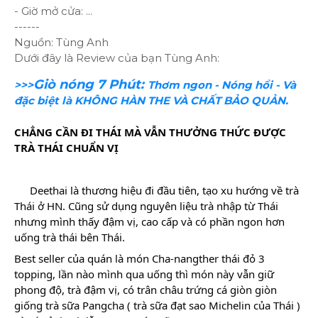
- Giờ mở cửa: ...
------
Nguồn: Tùng Anh
Dưới đây là Review của bạn Tùng Anh:
Giò nóng 7 Phút:
>>>
Thơm ngon - Nóng hổi - Và
đặc biệt là KHÔNG HÀN THE VÀ CHẤT BẢO QUẢN.
CHẲNG CẦN ĐI THÁI MÀ VẪN THƯỞNG THỨC ĐƯỢC
TRÀ THÁI CHUẨN VỊ
Deethai là thương hiệu đi đầu tiên, tạo xu hướng về trà
Thái ở HN. Cũng sử dụng nguyên liệu trà nhập từ Thái
nhưng mình thấy đậm vị, cao cấp và có phần ngon hơn
uống trà thái bên Thái.
Best seller của quán là món Cha-nangther thái đỏ 3
topping, lần nào mình qua uống thì món này vẫn giữ
phong độ, trà đậm vị, có trân châu trứng cá giòn giòn
giống trà sữa Pangcha ( trà sữa đạt sao Michelin của Thái )