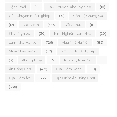
Bệnh Phổi
(3)
Cau-Chuyen-Khoi-Nghiep
(10)
Câu Chuyện Khởi Nghiệp
(10)
Căn Hộ Chung Cư
(12)
Dia-Diem
(345)
Giò 7 Phút
(1)
Khoi-Nghiep
(30)
Kinh Nghiệm Làm Nhà
(20)
Lam-Nha-Ha-Noi
(126)
Mua Nhà Hà Nội
(85)
Mua-Nha-Ha-Noi
(112)
Mô Hình Khởi Nghiệp
(3)
Phong Thủy
(17)
Pháp Lý Nhà Đất
(1)
Ăn Uống Chơi
(417)
Địa Điểm Uống
(10)
Địa Điểm Ăn
(335)
Địa Điểm Ăn Uống Chơi
(345)