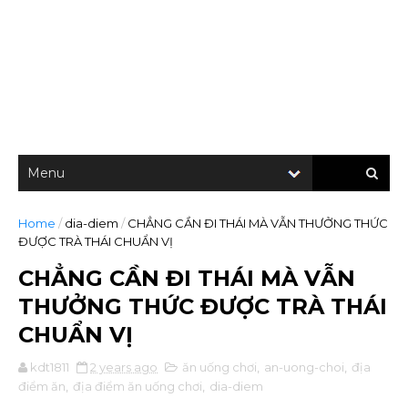
Home
/
dia-diem
/
CHẲNG CẦN ĐI THÁI MÀ VẪN THƯỞNG THỨC
ĐƯỢC TRÀ THÁI CHUẨN VỊ
CHẲNG CẦN ĐI THÁI MÀ VẪN
THƯỞNG THỨC ĐƯỢC TRÀ THÁI
CHUẨN VỊ
kdt1811
2 years ago
ăn uống chơi
,
an-uong-choi
,
địa
điểm ăn
,
địa điểm ăn uống chơi
,
dia-diem