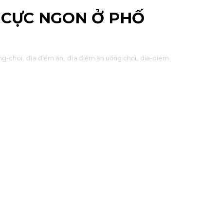
 CỰC NGON Ở PHỐ
ng-choi
,
địa điểm ăn
,
địa điểm ăn uống chơi
,
dia-diem