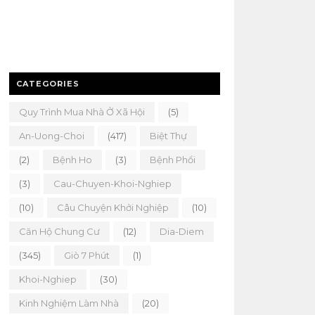
CATEGORIES
Quy Trình Mua Nhà Ở Xã Hội
(5)
An-Uong-Choi
(417)
Biệt Thự
(2)
Bệnh Ho
(3)
Bệnh Phổi
(3)
Cau-Chuyen-Khoi-Nghiep
(10)
Câu Chuyện Khởi Nghiệp
(10)
Căn Hộ Chung Cư
(12)
Dia-Diem
(345)
Giò 7 Phút
(1)
Khoi-Nghiep
(30)
Kinh Nghiệm Làm Nhà
(20)