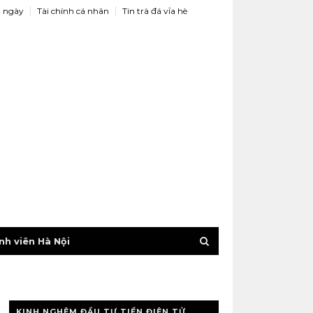
 ngày
Tài chính cá nhân
Tin trà đá vỉa hè
nh viên Hà Nội
KINH NGHỆM ĐẦU TƯ TIỀN ĐIỆN TỬ,