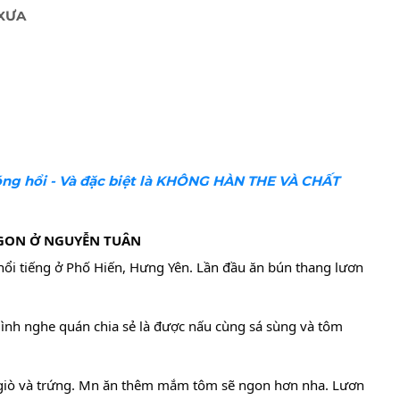
 XƯA
ng hổi - Và đặc biệt là KHÔNG HÀN THE VÀ CHẤT
GON Ở NGUYỄN TUÂN
ổi tiếng ở Phố Hiến, Hưng Yên. Lần đầu ăn bún thang lươn
ình nghe quán chia sẻ là được nấu cùng sá sùng và tôm
ên, giò và trứng. Mn ăn thêm mắm tôm sẽ ngon hơn nha. Lươn