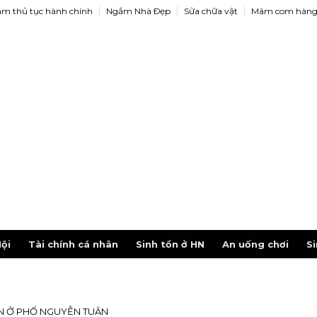
àm thủ tục hành chính
Ngắm Nhà Ðẹp
Sửa chữa vật
Mâm com hàng
ội
Tài chính cá nhân
Sinh tồn ở HN
An uống chơi
Si
N Ở PHỐ NGUYỄN TUÂN