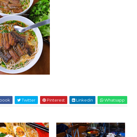
book
Twitter
Pinterest
Linkedin
Whatsapp