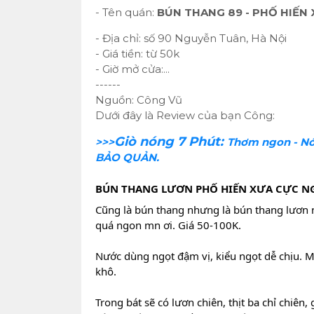
- Tên quán:
BÚN THANG 89 - PHỐ HIẾN
- Địa chỉ: số 90 Nguyễn Tuân, Hà Nội
- Giá tiền: từ 50k
- Giờ mở cửa:...
------
Nguồn: Công Vũ
Dưới đây là Review của bạn Công:
Giò nóng 7 Phút:
>>>
Thơm ngon - Nó
BẢO QUẢN.
BÚN THANG LƯƠN PHỐ HIẾN XƯA CỰC N
Cũng là bún thang nhưng là bún thang lươn n
quá ngon mn ơi. Giá 50-100K.
Nước dùng ngọt đậm vị, kiểu ngọt dễ chịu. M
khô.
Trong bát sẽ có lươn chiên, thịt ba chỉ chi