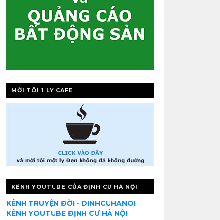
MỜI TÔI 1 LY CAFE
KÊNH YOUTUBE CỦA ĐỊNH CƯ HÀ NỘI
KÊNH TRUYỆN ĐỜI - DINHCUHANOI
KÊNH YOUTUBE ĐỊNH CƯ HÀ NỘI