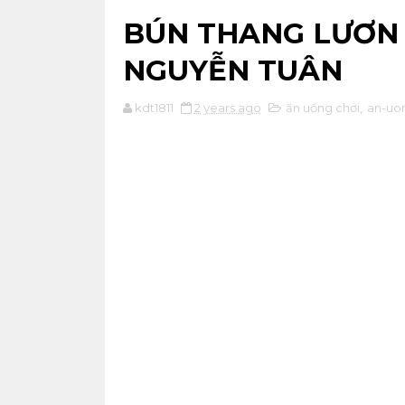
BÚN THANG LƯƠN
NGUYỄN TUÂN
kdt1811
2 years ago
ăn uống chơi
,
an-uo