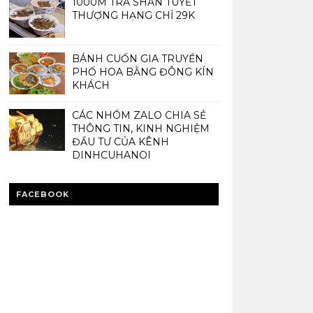
1000M TRÀ SHAN TUYẾT
THƯỢNG HẠNG CHỈ 29K
BÁNH CUỐN GIA TRUYỀN
PHỐ HOA BẰNG ĐÔNG KÍN
KHÁCH
CÁC NHÓM ZALO CHIA SẺ
THÔNG TIN, KINH NGHIỆM
ĐẦU TƯ CỦA KÊNH
DINHCUHANOI
FACEBOOK