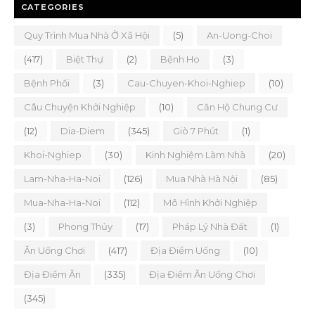
CATEGORIES
Quy Trình Mua Nhà Ở Xã Hội
(5)
An-Uong-Choi
(417)
Biệt Thự
(2)
Bệnh Ho
(3)
Bệnh Phổi
(3)
Cau-Chuyen-Khoi-Nghiep
(10)
Câu Chuyện Khởi Nghiệp
(10)
Căn Hộ Chung Cư
(12)
Dia-Diem
(345)
Giò 7 Phút
(1)
Khoi-Nghiep
(30)
Kinh Nghiệm Làm Nhà
(20)
Lam-Nha-Ha-Noi
(126)
Mua Nhà Hà Nội
(85)
Mua-Nha-Ha-Noi
(112)
Mô Hình Khởi Nghiệp
(3)
Phong Thủy
(17)
Pháp Lý Nhà Đất
(1)
Ăn Uống Chơi
(417)
Địa Điểm Uống
(10)
Địa Điểm Ăn
(335)
Địa Điểm Ăn Uống Chơi
(345)