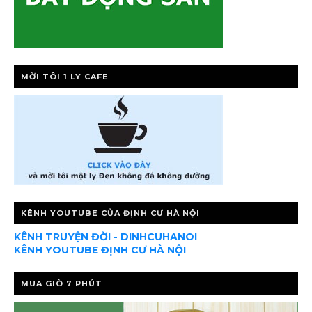
MỜI TÔI 1 LY CAFE
KÊNH YOUTUBE CỦA ĐỊNH CƯ HÀ NỘI
KÊNH TRUYỆN ĐỜI - DINHCUHANOI
KÊNH YOUTUBE ĐỊNH CƯ HÀ NỘI
MUA GIÒ 7 PHÚT