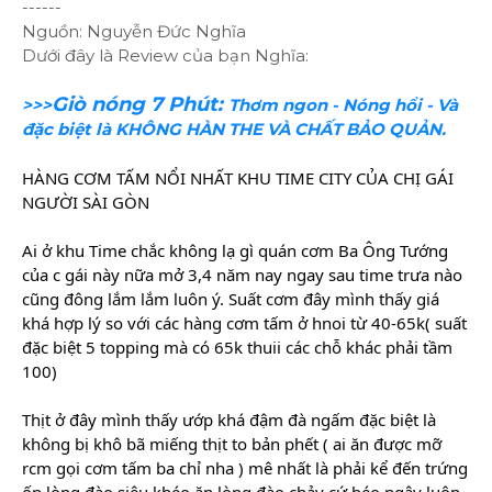
------
Nguồn: Nguyễn Đức Nghĩa
Dưới đây là Review của bạn Nghĩa:
Giò nóng 7 Phút:
>>>
Thơm ngon - Nóng hổi - Và
đặc biệt là KHÔNG HÀN THE VÀ CHẤT BẢO QUẢN.
HÀNG CƠM TẤM NỔI NHẤT KHU TIME CITY CỦA CHỊ GÁI
NGƯỜI SÀI GÒN
Ai ở khu Time chắc không lạ gì quán cơm Ba Ông Tướng
của c gái này nữa mở 3,4 năm nay ngay sau time trưa nào
cũng đông lắm lắm luôn ý. Suất cơm đây mình thấy giá
khá hợp lý so với các hàng cơm tấm ở hnoi từ 40-65k( suất
đặc biệt 5 topping mà có 65k thuii các chỗ khác phải tầm
100)
Thịt ở đây mình thấy ướp khá đậm đà ngấm đặc biệt là
không bị khô bã miếng thịt to bản phết ( ai ăn được mỡ
rcm gọi cơm tấm ba chỉ nha ) mê
nhất là phải kể đến trứng