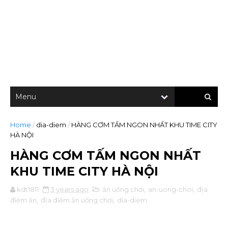
Home
/
dia-diem
/
HÀNG CƠM TẤM NGON NHẤT KHU TIME CITY
HÀ NỘI
HÀNG CƠM TẤM NGON NHẤT
KHU TIME CITY HÀ NỘI
kdt1811
3 years ago
ăn uống chơi
,
an-uong-choi
,
địa
điểm ăn
,
địa điểm ăn uống chơi
,
dia-diem