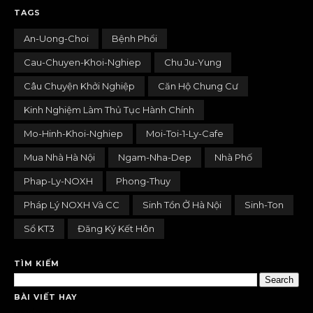
TAGS
An-Uong-Choi
Bệnh Phổi
Cau-Chuyen-Khoi-Nghiep
Chu Ju-Yung
Câu Chuyện Khởi Nghiệp
Căn Hộ Chung Cư
Kinh Nghiệm Làm Thủ Tục Hành Chính
Mo-Hinh-Khoi-Nghiep
Moi-Toi-1-Ly-Cafe
Mua Nhà Hà Nội
Ngam-Nha-Dep
Nhà Phố
Phap-Ly-NOXH
Phong-Thuy
Pháp Lý NOXH Và CC
Sinh Tồn Ở Hà Nội
Sinh-Ton
Sổ KT3
Đăng Ký Kết Hôn
TÌM KIẾM
BÀI VIẾT HAY
randomposts