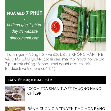
Thơm ngon - Nóng hổi - Và đặc biệt là KHÔNG HÀN THE
VÀ CHẤT BẢO QUẢN. (đó là điều mà mọi người nói về Giò
7 phút mà chúng tôi bán - mọi người xem chi tiết
feedback và Video ở cuối bài)
BÀI VIẾT ĐƯỢC QUAN TÂM
1000M TRÀ SHAN TUYẾT THƯỢNG HẠNG
CHỈ 29K
BÁNH CUỐN GIA TRUYỀN PHỐ HOA BẰNG