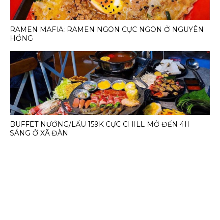
RAMEN MAFIA: RAMEN NGON CỰC NGON Ở NGUYÊN
HỒNG
BUFFET NƯỚNG/LẨU 159K CỰC CHILL MỞ ĐẾN 4H
SÁNG Ở XÃ ĐÀN