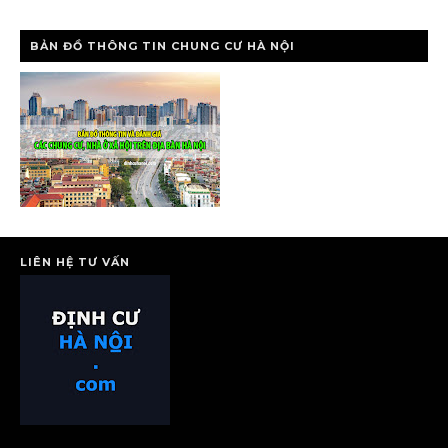
BẢN ĐỒ THÔNG TIN CHUNG CƯ HÀ NỘI
LIÊN HỆ TƯ VẤN