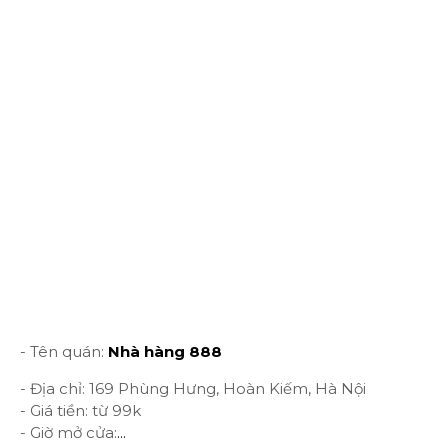
- Tên quán:
Nhà hàng 888
- Địa chỉ: 169 Phùng Hưng, Hoàn Kiếm, Hà Nội
- Giá tiền: từ 99k
- Giờ mở cửa:
...