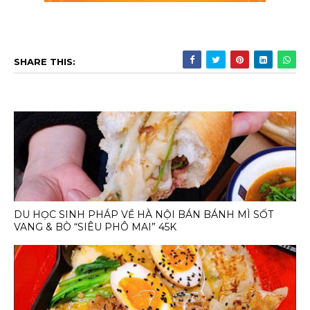
SHARE THIS:
DU HỌC SINH PHÁP VỀ HÀ NỘI BÁN BÁNH MÌ SỐT
VANG & BÒ “SIÊU PHÔ MAI” 45K