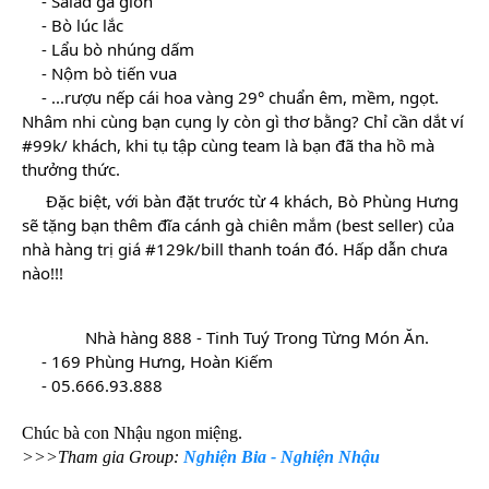
- Salad gà giòn
- Bò lúc lắc
- Lẩu bò nhúng dấm
- Nộm bò tiến vua
- ...rượu nếp cái hoa vàng 29° chuẩn êm, mềm, ngọt.
Nhâm nhi cùng bạn cụng ly còn gì thơ bằng? Chỉ cần dắt ví
#99k
/ khách, khi tụ tập cùng team là bạn đã tha hồ mà
thưởng thức.
Đặc biệt, với bàn đặt trước từ 4 khách,
Bò Phùng Hưng
sẽ tặng bạn thêm đĩa cánh gà chiên mắm (best seller) của
nhà hàng trị giá
#129k
/bill thanh toán đó. Hấp dẫn chưa
nào!!!
Nhà hàng 888 - Tinh Tuý Trong Từng Món Ăn.
- 169 Phùng Hưng, Hoàn Kiếm
- 05.666.93.888
Chúc bà con Nhậu ngon miệng.
>>>Tham gia Group:
Nghiện Bia - Nghiện Nhậu