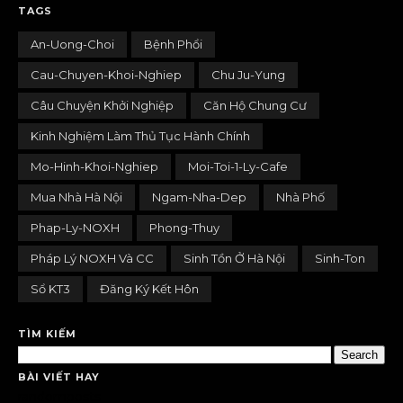
TAGS
An-Uong-Choi
Bệnh Phổi
Cau-Chuyen-Khoi-Nghiep
Chu Ju-Yung
Câu Chuyện Khởi Nghiệp
Căn Hộ Chung Cư
Kinh Nghiệm Làm Thủ Tục Hành Chính
Mo-Hinh-Khoi-Nghiep
Moi-Toi-1-Ly-Cafe
Mua Nhà Hà Nội
Ngam-Nha-Dep
Nhà Phố
Phap-Ly-NOXH
Phong-Thuy
Pháp Lý NOXH Và CC
Sinh Tồn Ở Hà Nội
Sinh-Ton
Sổ KT3
Đăng Ký Kết Hôn
TÌM KIẾM
BÀI VIẾT HAY
randomposts