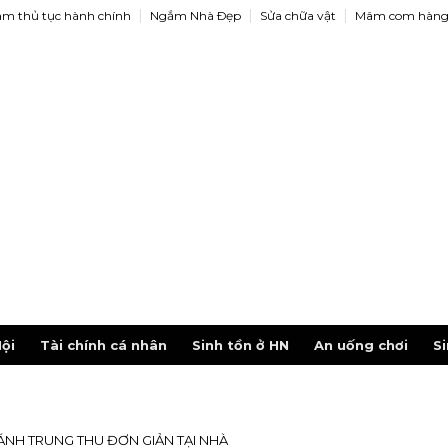
àm thủ tục hành chính
Ngắm Nhà Ðẹp
Sửa chữa vật
Mâm com hàng
ội
Tài chính cá nhân
Sinh tồn ở HN
An uống chơi
Si
ÁNH TRUNG THU ĐƠN GIẢN TẠI NHÀ