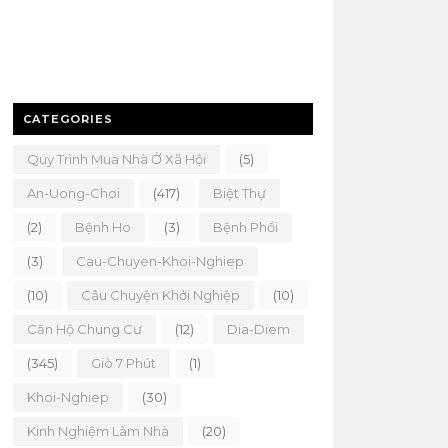
CATEGORIES
Quy Trình Mua Nhà Ở Xã Hội
(5)
An-Uong-Choi
(417)
Biệt Thự
(2)
Bệnh Ho
(3)
Bệnh Phổi
(3)
Cau-Chuyen-Khoi-Nghiep
(10)
Câu Chuyện Khởi Nghiệp
(10)
Căn Hộ Chung Cư
(12)
Dia-Diem
(345)
Giò 7 Phút
(1)
Khoi-Nghiep
(30)
Kinh Nghiệm Làm Nhà
(20)