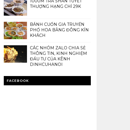
1000M TRÀ SHAN TUYẾT
THƯỢNG HẠNG CHỈ 29K
BÁNH CUỐN GIA TRUYỀN
PHỐ HOA BẰNG ĐÔNG KÍN
KHÁCH
CÁC NHÓM ZALO CHIA SẺ
THÔNG TIN, KINH NGHIỆM
ĐẦU TƯ CỦA KÊNH
DINHCUHANOI
FACEBOOK