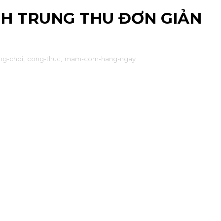
H TRUNG THU ĐƠN GIẢN
ng-choi
,
cong-thuc
,
mam-com-hang-ngay