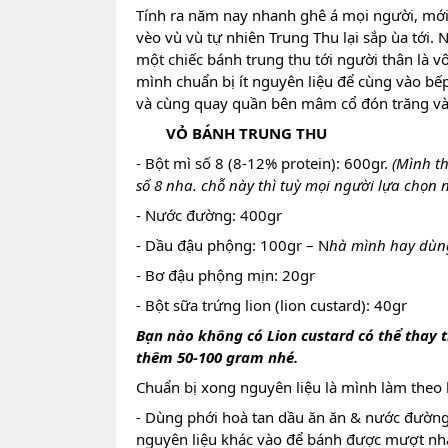
Tính ra năm nay nhanh ghê á mọi người, mới 
vèo vù vù tự nhiên Trung Thu lại sắp ùa tới. 
một chiếc bánh trung thu tới người thân là v
mình chuẩn bị ít nguyên liệu để cùng vào bếp
và cùng quay quần bên mâm cổ đón trăng vàng
VỎ BÁNH TRUNG THU
- Bột mì số 8 (8-12% protein): 600gr.
(Mình t
số 8 nha. chỗ này thì tuỳ mọi người lựa chọn n
- Nước đường: 400gr
- Dầu đậu phộng: 100gr – N
hà mình hay dùn
- Bơ đậu phộng mịn: 20gr
- Bột sữa trứng lion (lion custard): 40gr
Bạn nào không có Lion custard có thể thay t
thêm 50-100 gram nhé.
Chuẩn bị xong nguyên liệu là mình làm theo 
- Dùng phới hoà tan dầu ăn ăn & nước đường
nguyên liệu khác vào để bánh được mượt nh