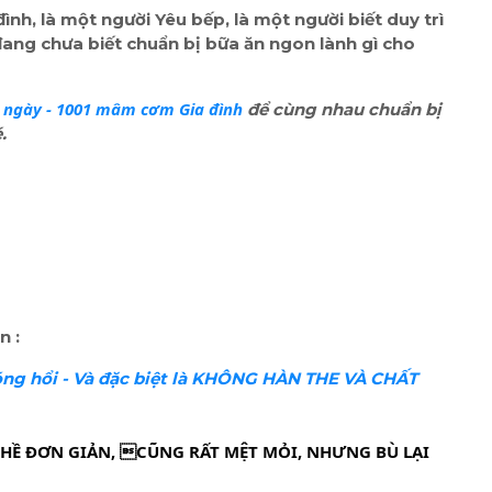
ình, là một người Yêu bếp, là một người biết duy trì
ang chưa biết chuẩn bị bữa ăn ngon lành gì cho
ngày - 1001 mâm cơm Gia đình
để cùng nhau chuẩn bị
.
ễn
:
ng hổi - Và đặc biệt là KHÔNG HÀN THE VÀ CHẤT
 HỀ ĐƠN GIẢN, CŨNG RẤT MỆT MỎI, NHƯNG BÙ LẠI