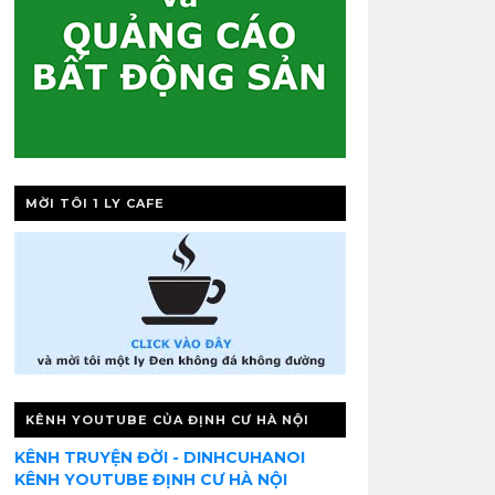
MỜI TÔI 1 LY CAFE
KÊNH YOUTUBE CỦA ĐỊNH CƯ HÀ NỘI
KÊNH TRUYỆN ĐỜI - DINHCUHANOI
KÊNH YOUTUBE ĐỊNH CƯ HÀ NỘI