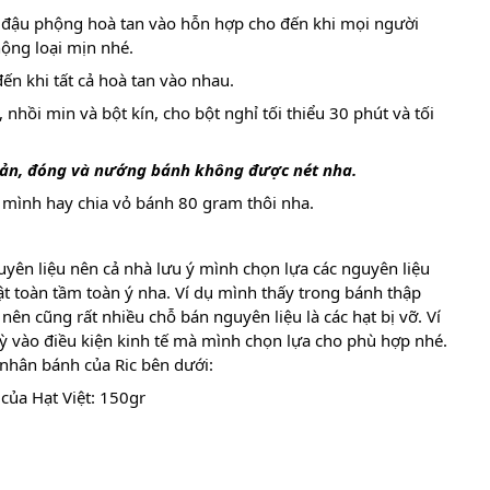
 đậu phộng hoà tan vào hỗn hợp cho đến khi mọi người
ộng loại mịn nhé.
đến khi tất cả hoà tan vào nhau.
 nhồi min và bột kín, cho bột nghỉ tối thiểu 30 phút và tối
giản, đóng và nướng bánh không được nét nha.
mình hay chia vỏ bánh 80 gram thôi nha.
uyên liệu nên cả nhà lưu ý mình chọn lựa các nguyên liệu
t toàn tầm toàn ý nha. Ví dụ mình thấy trong bánh thập
nên cũng rất nhiều chỗ bán nguyên liệu là các hạt bị vỡ. Ví
ỳ vào điều kiện kinh tế mà mình chọn lựa cho phù hợp nhé.
nhân bánh của Ric bên dưới:
 của Hạt Việt: 150gr