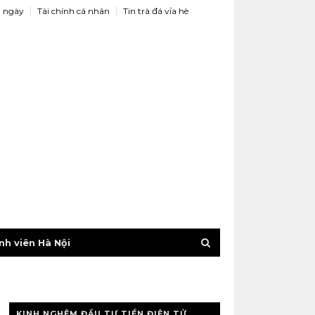
 ngày
Tài chính cá nhân
Tin trà đá vỉa hè
nh viên Hà Nội
KINH NGHỆM ĐẦU TƯ TIỀN ĐIỆN TỬ,