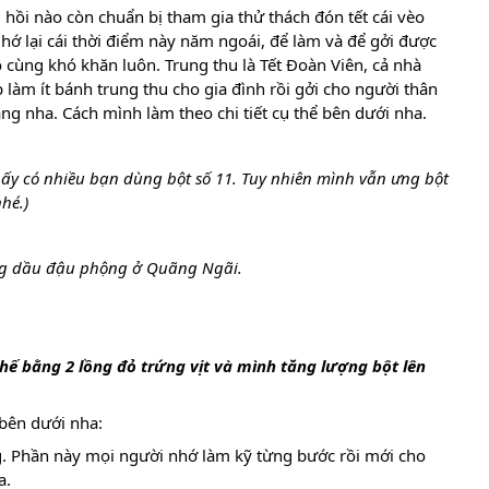
hồi nào còn chuẩn bị tham gia thử thách đón tết cái vèo
Nhớ lại cái thời điểm này năm ngoái, để làm và để gởi được
ô cùng khó khăn luôn. Trung thu là Tết Đoàn Viên, cả nhà
 làm ít bánh trung thu cho gia đình rồi gởi cho người thân
 nha. Cách mình làm theo chi tiết cụ thể bên dưới nha.
hấy có nhiều bạn dùng bột số 11. Tuy nhiên mình vẫn ưng bột
hé.)
g dầu đậu phộng ở Quãng Ngãi.
hế bằng 2 lồng đỏ trứng vịt và mình tăng lượng bột lên
bên dưới nha:
. Phần này mọi người nhớ làm kỹ từng bước rồi mới cho
a.