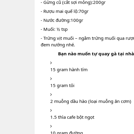
- Gừng cũ (cắt sợi mỏng):200gr
- Rượu mai quế lộ:70gr
- Nước đường:100gr
- Muối: ½ tsp
- Trứng vịt muối – ngâm trứng muối qua rượu
đem nướng nhé.
Bạn nào muốn tự quay gà tại nhà
15 gram hành tím
15 gram tỏi
2 muỗng dầu hào (loại muỗng ăn cơm)
1.5 thìa cafe bột ngọt
10 gram đường