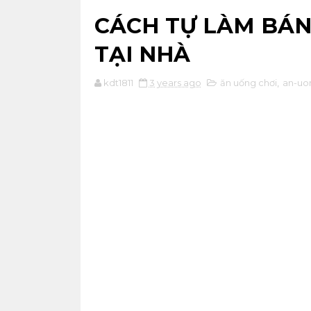
CÁCH TỰ LÀM BÁN
TẠI NHÀ
kdt1811
3 years ago
ăn uống chơi
,
an-uo