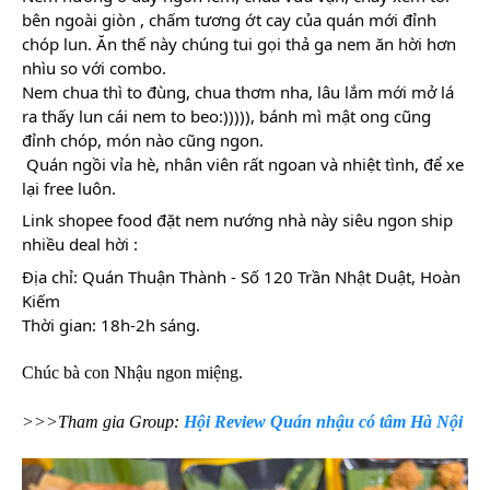
bên ngoài giòn , chấm tương ớt cay của quán mới đỉnh 
chóp lun. Ăn thế này chúng tui gọi thả ga nem ăn hời hơn 
nhìu so với combo. 
Nem chua thì to đùng, chua thơm nha, lâu lắm mới mở lá 
ra thấy lun cái nem to beo:))))), bánh mì mật ong cũng 
đỉnh chóp, món nào cũng ngon. 
 Quán ngồi vỉa hè, nhân viên rất ngoan và nhiệt tình, để xe 
lại free luôn. 
Link shopee food đặt nem nướng nhà này siêu ngon ship 
nhiều deal hời : 
Địa chỉ: Quán Thuận Thành - Số 120 Trần Nhật Duật, Hoàn 
Kiếm
Thời gian: 18h-2h sáng.
Chúc bà con Nhậu ngon miệng.
>>>Tham gia Group:
Hội Review Quán nhậu có tâm Hà Nội