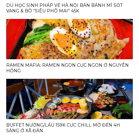
DU HỌC SINH PHÁP VỀ HÀ NỘI BÁN BÁNH MÌ SỐT
VANG & BÒ “SIÊU PHÔ MAI” 45K
RAMEN MAFIA: RAMEN NGON CỰC NGON Ở NGUYÊN
HỒNG
BUFFET NƯỚNG/LẨU 159K CỰC CHILL MỞ ĐẾN 4H
SÁNG Ở XÃ ĐÀN