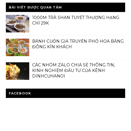
BÀI VIẾT ĐƯỢC QUAN TÂM
1000M TRÀ SHAN TUYẾT THƯỢNG HẠNG
CHỈ 29K
BÁNH CUỐN GIA TRUYỀN PHỐ HOA BẰNG
ĐÔNG KÍN KHÁCH
CÁC NHÓM ZALO CHIA SẺ THÔNG TIN,
KINH NGHIỆM ĐẦU TƯ CỦA KÊNH
DINHCUHANOI
FACEBOOK