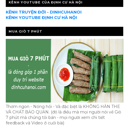
KÊNH YOUTUBE CỦA ĐỊNH CƯ HÀ NỘI
KÊNH TRUYỆN ĐỜI - DINHCUHANOI
KÊNH YOUTUBE ĐỊNH CƯ HÀ NỘI
MUA GIÒ 7 PHÚT
Thơm ngon - Nóng hổi - Và đặc biệt là KHÔNG HÀN THE
VÀ CHẤT BẢO QUẢN. (đó là điều mà mọi người nói về Giò
7 phút mà chúng tôi bán - mọi người xem chi tiết
feedback và Video ở cuối bài)