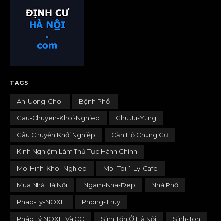
TAGS
An-Uong-Choi
Bệnh Phổi
Cau-Chuyen-Khoi-Nghiep
Chu Ju-Yung
Câu Chuyện Khởi Nghiệp
Căn Hộ Chung Cư
Kinh Nghiệm Làm Thủ Tục Hành Chính
Mo-Hinh-Khoi-Nghiep
Moi-Toi-1-Ly-Cafe
Mua Nhà Hà Nội
Ngam-Nha-Dep
Nhà Phố
Phap-Ly-NOXH
Phong-Thuy
Pháp Lý NOXH Và CC
Sinh Tồn Ở Hà Nội
Sinh-Ton