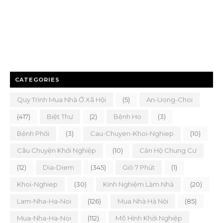
CATEGORIES
Quy Trình Mua Nhà Ở Xã Hội
(5)
An-Uong-Choi
(417)
Biệt Thự
(2)
Bệnh Ho
(3)
Bệnh Phổi
(3)
Cau-Chuyen-Khoi-Nghiep
(10)
Câu Chuyện Khởi Nghiệp
(10)
Căn Hộ Chung Cư
(12)
Dia-Diem
(345)
Giò 7 Phút
(1)
Khoi-Nghiep
(30)
Kinh Nghiệm Làm Nhà
(20)
Lam-Nha-Ha-Noi
(126)
Mua Nhà Hà Nội
(85)
Mua-Nha-Ha-Noi
(112)
Mô Hình Khởi Nghiệp