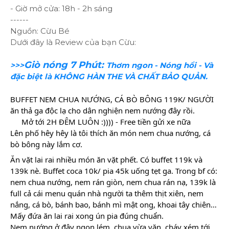
- Giờ mở cửa: 18h - 2h sáng
------
Nguồn: Cừu Bé
Dưới đây là Review của bạn Cừu:
Giò nóng 7 Phút:
>>>
Thơm ngon - Nóng hổi - Và
đặc biệt là KHÔNG HÀN THE VÀ CHẤT BẢO QUẢN.
BUFFET NEM CHUA NƯỚNG, CÁ BÒ BÔNG 119K/ NGƯỜI 
ăn thả ga độc lạ cho dân nghiện nem nướng đây rồi.
 Mở tới 2H ĐÊM LUÔN :)))) - Free tiền gửi xe nữa 
Lên phố hêy hêy là tôi thích ăn món nem chua nướng, cá 
bò bông này lắm cơ. 
Ăn vặt lai rai nhiều món ăn vặt phết. Có buffet 119k và 
139k nè. Buffet coca 10k/ pia 45k uống tẹt ga. Trong bf có: 
nem chua nướng, nem rán giòn, nem chua rán nạ, 139k là 
full cả cái menu quán nhà người ta thêm thịt xiên, nem 
nắng, cá bò, bánh bao, bánh 
mì mật ong, khoai tây chiên… 
Mấy đứa ăn lai rai xong ún pia đúng chuẩn. 
Nem nướng ở đây ngon lém, chua vừa vặn, cháy xém tới 