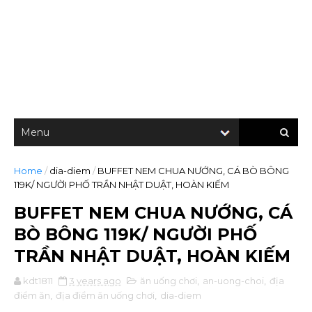
Home
/
dia-diem
/
BUFFET NEM CHUA NƯỚNG, CÁ BÒ BÔNG
119K/ NGƯỜI PHỐ TRẦN NHẬT DUẬT, HOÀN KIẾM
BUFFET NEM CHUA NƯỚNG, CÁ
BÒ BÔNG 119K/ NGƯỜI PHỐ
TRẦN NHẬT DUẬT, HOÀN KIẾM
kdt1811
3 years ago
ăn uống chơi
,
an-uong-choi
,
địa
điểm ăn
,
địa điểm ăn uống chơi
,
dia-diem