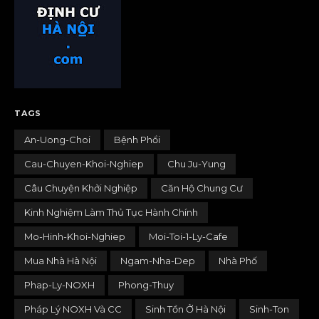
TAGS
An-Uong-Choi
Bệnh Phổi
Cau-Chuyen-Khoi-Nghiep
Chu Ju-Yung
Câu Chuyện Khởi Nghiệp
Căn Hộ Chung Cư
Kinh Nghiệm Làm Thủ Tục Hành Chính
Mo-Hinh-Khoi-Nghiep
Moi-Toi-1-Ly-Cafe
Mua Nhà Hà Nội
Ngam-Nha-Dep
Nhà Phố
Phap-Ly-NOXH
Phong-Thuy
Pháp Lý NOXH Và CC
Sinh Tồn Ở Hà Nội
Sinh-Ton