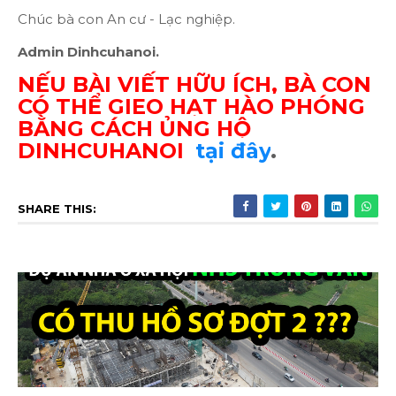
Chúc bà con An cư - Lạc nghiệp.
Admin Dinhcuhanoi.
NẾU BÀI VIẾT HỮU ÍCH, BÀ CON
CÓ THỂ GIEO HẠT HÀO PHÓNG
BẰNG CÁCH ỦNG HỘ
DINHCUHANOI
tại đây
.
SHARE THIS: