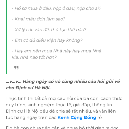
- Hồ sơ mua ở đâu, nộp ở đâu, nộp cho ai?
- Khai mẫu đơn làm sao?
- Xử lý các vấn đề, thủ tục thế nào?
- Em có đủ điều kiện hay không?
- Hay em nên mua Nhà này hay mua Nhà
kia, nhà nào tốt hơn?
...v...v... Hàng ngày có vô cùng nhiều câu hỏi gửi về
cho Định cư Hà Nội.
Thực tình thì tất cả mọi câu hỏi của bà con, cách thức,
quy trình, kinh nghiệm thực tế, giải đáp, thông tin...
Định cư Hà Nội đều đã chia sẻ rất nhiều, và vẫn liên
tục hàng ngày trên các
Kênh Cộng Đồng
rồi.
Do bà con chưa tiếp cận và chưa bỏ thời gian ra đọc,