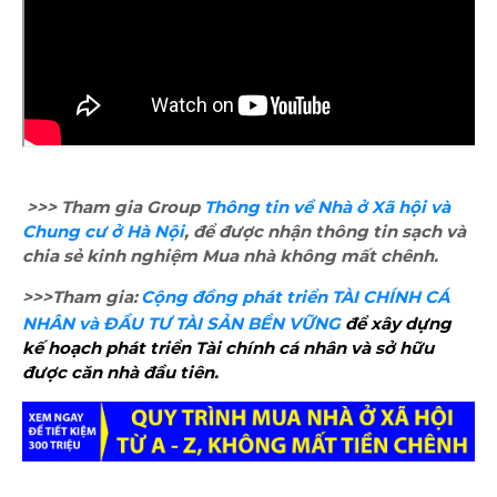
>>> Tham gia Group
Thông tin về Nhà ở Xã hội và
Chung cư ở Hà Nội
, để được nhận thông tin sạch và
chia sẻ kinh nghiệm Mua nhà không mất chênh.
>>>Tham gia:
Cộng đồng phát triển TÀI CHÍNH CÁ 
NHÂN và ĐẦU TƯ TÀI SẢN BỀN VỮNG
 để xây dựng 
kế hoạch phát triển Tài chính cá nhân và sở hữu 
được căn nhà đầu tiên.