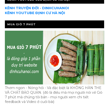
KÊNH TRUYỆN ĐỜI - DINHCUHANOI
KÊNH YOUTUBE ĐỊNH CƯ HÀ NỘI
MUA GIÒ 7 PHÚT
Thơm ngon - Nóng hổi - Và đặc biệt là KHÔNG HÀN THE
VÀ CHẤT BẢO QUẢN. (đó là điều mà mọi người nói về Giò
7 phút mà chúng tôi bán - mọi người xem chi tiết
feedback và Video ở cuối bài)