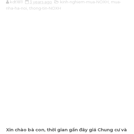
kdt1811
3 years ago
kinh-nghiem-mua-NOXH
,
mua-
nha-ha-noi
,
thong-tin-NOXH
Xin chào bà con, thời gian gần đây giá Chung cư và