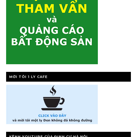
MỜI TÔI 1 LY CAFE
KÊNH YOUTUBE CỦA ĐỊNH CƯ HÀ NỘI