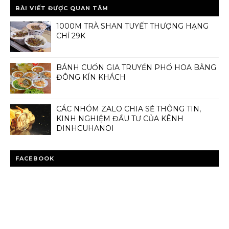
BÀI VIẾT ĐƯỢC QUAN TÂM
1000M TRÀ SHAN TUYẾT THƯỢNG HẠNG
CHỈ 29K
BÁNH CUỐN GIA TRUYỀN PHỐ HOA BẰNG
ĐÔNG KÍN KHÁCH
CÁC NHÓM ZALO CHIA SẺ THÔNG TIN,
KINH NGHIỆM ĐẦU TƯ CỦA KÊNH
DINHCUHANOI
FACEBOOK