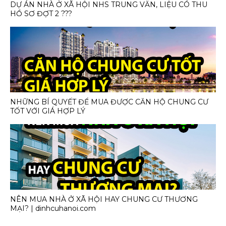
DỰ ÁN NHÀ Ở XÃ HỘI NHS TRUNG VĂN, LIỆU CÓ THU
HỒ SƠ ĐỢT 2 ???
NHỮNG BÍ QUYẾT ĐỂ MUA ĐƯỢC CĂN HỘ CHUNG CƯ
TỐT VỚI GIÁ HỢP LÝ
NÊN MUA NHÀ Ở XÃ HỘI HAY CHUNG CƯ THƯƠNG
MẠI? | dinhcuhanoi.com