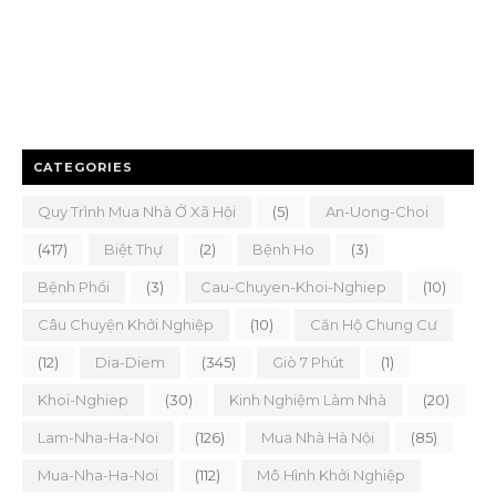
CATEGORIES
Quy Trình Mua Nhà Ở Xã Hội
(5)
An-Uong-Choi
(417)
Biệt Thự
(2)
Bệnh Ho
(3)
Bệnh Phổi
(3)
Cau-Chuyen-Khoi-Nghiep
(10)
Câu Chuyện Khởi Nghiệp
(10)
Căn Hộ Chung Cư
(12)
Dia-Diem
(345)
Giò 7 Phút
(1)
Khoi-Nghiep
(30)
Kinh Nghiệm Làm Nhà
(20)
Lam-Nha-Ha-Noi
(126)
Mua Nhà Hà Nội
(85)
Mua-Nha-Ha-Noi
(112)
Mô Hình Khởi Nghiệp