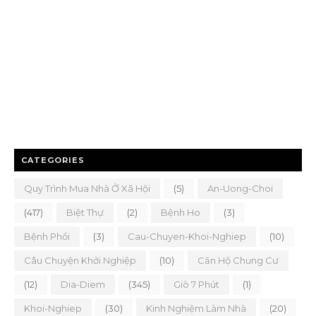
CATEGORIES
Quy Trình Mua Nhà Ở Xã Hội
(5)
An-Uong-Choi
(417)
Biệt Thự
(2)
Bệnh Ho
(3)
Bệnh Phổi
(3)
Cau-Chuyen-Khoi-Nghiep
(10)
Câu Chuyện Khởi Nghiệp
(10)
Căn Hộ Chung Cư
(12)
Dia-Diem
(345)
Giò 7 Phút
(1)
Khoi-Nghiep
(30)
Kinh Nghiệm Làm Nhà
(20)