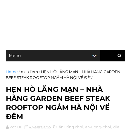
Home
/
dia-diem
/
HẸN HÒ LÃNG MẠN – NHÀ HÀNG GARDEN
BEEF STEAK ROOFTOP NGẮM HÀ NỘI VỀ ĐÊM
HẸN HÒ LÃNG MẠN – NHÀ
HÀNG GARDEN BEEF STEAK
ROOFTOP NGẮM HÀ NỘI VỀ
ĐÊM
kdt1811
4 years ago
ăn uống chơi
,
an-uong-choi
,
địa