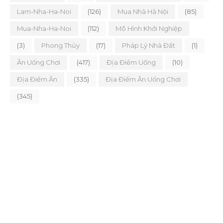
Lam-Nha-Ha-Noi
(126)
Mua Nhà Hà Nội
(85)
Mua-Nha-Ha-Noi
(112)
Mô Hình Khởi Nghiệp
(3)
Phong Thủy
(17)
Pháp Lý Nhà Đất
(1)
Ăn Uống Chơi
(417)
Địa Điểm Uống
(10)
Địa Điểm Ăn
(335)
Địa Điểm Ăn Uống Chơi
(345)