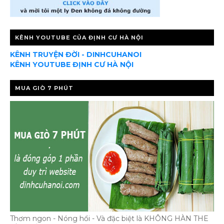
KÊNH YOUTUBE CỦA ĐỊNH CƯ HÀ NỘI
KÊNH TRUYỆN ĐỜI - DINHCUHANOI
KÊNH YOUTUBE ĐỊNH CƯ HÀ NỘI
MUA GIÒ 7 PHÚT
Thơm ngon - Nóng hổi - Và đặc biệt là KHÔNG HÀN THE