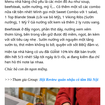
Menu nhà hàng chủ yếu là các món đồ Âu như soup,
beefsteak, sườn nướng, mỳ Ý,… Có thêm một số các combo
nữa rất tiện nhé!! Mình gọi một Sweet Combo với 1 salad,
1 Top Blande Steak (Lõi vai bò Mỹ), 1 Viking Ribs (Sườn
nướng), 1 Mỳ Ý Gà nướng sốt kem và thêm 2 ly rượu vang.
Beefsteak ở đây ngon, phần thịt dày, nướng xem xém
thơm lừng, bên trong vẫn giữ được độ mềm, ngọt, ăn kèm
với sốt tiêu cay nhẹ . Sườn nướng với nguyên một tảng
sườn to, thịt mềm không bị bỡ, quyện với sốt BBQ đậm vị.
Hiện tại nhà hàng có ưu đãi GIẢM 10% khi đặt bàn trước
đến hết 5/3 nhé!! Sắp tới ngày 8/3 rồi, ai đang kiếm địa chỉ
hẹn hò thì note lại nhaa.
Chúc bà con ăn ngon miệng.
>>>Tham gia Group:
Hội Review quán nhậu có tâm Hà Nội