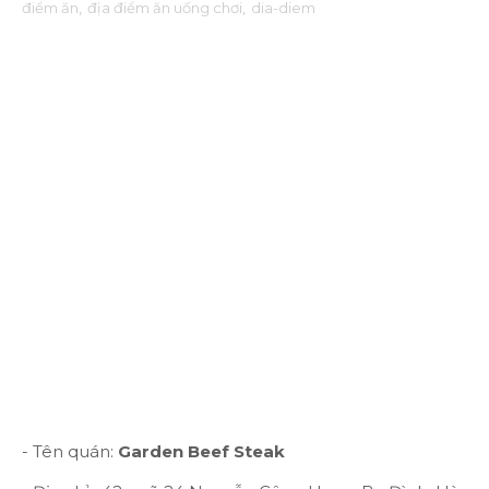
điểm ăn
,
địa điểm ăn uống chơi
,
dia-diem
- Tên quán:
Garden Beef Steak