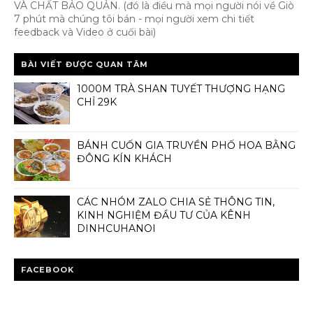
VÀ CHẤT BẢO QUẢN. (đó là điều mà mọi người nói về Giò
7 phút mà chúng tôi bán - mọi người xem chi tiết
feedback và Video ở cuối bài)
BÀI VIẾT ĐƯỢC QUAN TÂM
1000M TRÀ SHAN TUYẾT THƯỢNG HẠNG
CHỈ 29K
BÁNH CUỐN GIA TRUYỀN PHỐ HOA BẰNG
ĐÔNG KÍN KHÁCH
CÁC NHÓM ZALO CHIA SẺ THÔNG TIN,
KINH NGHIỆM ĐẦU TƯ CỦA KÊNH
DINHCUHANOI
FACEBOOK