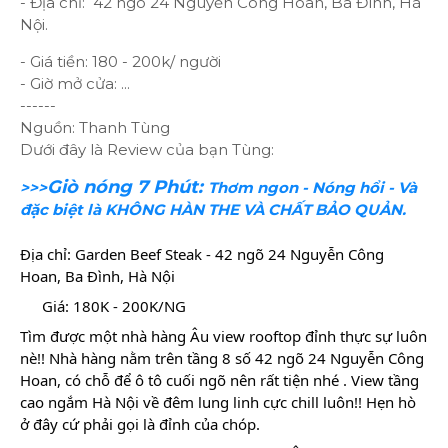
- Địa chỉ: 42 ngõ 24 Nguyễn Công Hoan, Ba Đình, Hà
Nội.
- Giá tiền: 180 - 200k/ người
- Giờ mở cửa: ...
------
Nguồn: Thanh Tùng
Dưới đây là Review của bạn Tùng:
Giò nóng 7 Phút:
>>>
Thơm ngon - Nóng hổi - Và
đặc biệt là KHÔNG HÀN THE VÀ CHẤT BẢO QUẢN.
Địa chỉ: Garden Beef Steak - 42 ngõ 24 Nguyễn Công
Hoan, Ba Đình, Hà Nội
Giá: 180K - 200K/NG
Tìm được một nhà hàng Âu view rooftop đỉnh thực sự luôn
nè!! Nhà hàng nằm trên tầng 8 số 42 ngõ 24 Nguyễn Công
Hoan, có chỗ để ô tô cuối ngõ nên rất tiện nhé . View tầng
cao ngắm Hà Nội về đêm lung linh cực chill luôn!! Hẹn hò
ở đây cứ phải gọi là đỉnh của chóp.