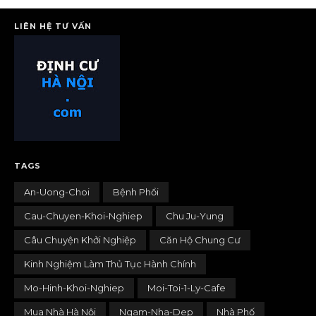
LIÊN HỆ TƯ VẤN
TAGS
An-Uong-Choi
Bệnh Phổi
Cau-Chuyen-Khoi-Nghiep
Chu Ju-Yung
Câu Chuyện Khởi Nghiệp
Căn Hộ Chung Cư
Kinh Nghiệm Làm Thủ Tục Hành Chính
Mo-Hinh-Khoi-Nghiep
Moi-Toi-1-Ly-Cafe
Mua Nhà Hà Nội
Ngam-Nha-Dep
Nhà Phố