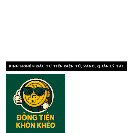
KINH NGHỆM ĐẦU TƯ TIỀN ĐIỆN TỬ, VÀNG, QUẢN LÝ TÀI
CHÍNH CÁ NHÂ