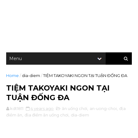
Home
/
dia-diem
/
TIỆM TAKOYAKI NGON TẠI TUẬN ĐỐNG ĐA
TIỆM TAKOYAKI NGON TẠI
TUẬN ĐỐNG ĐA
kdt1811
4 years ago
ăn uống chơi
,
an-uong-choi
,
địa
điểm ăn
,
địa điểm ăn uống chơi
,
dia-diem