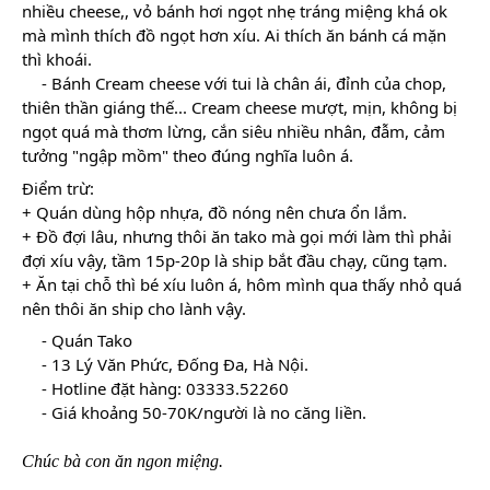
nhiều cheese,, vỏ bánh hơi ngọt nhẹ tráng miệng khá ok 
mà mình thích đồ ngọt hơn xíu. Ai thích ăn bánh cá mặn 
thì khoái.
- Bánh Cream cheese với tui là chân ái, đỉnh của chop, 
thiên thần giáng thế... Cream cheese mượt, mịn, không bị 
ngọt quá mà thơm lừng, cắn siêu nhiều nhân, đẫm, cảm 
tưởng "ngập mồm" theo đúng nghĩa luôn á.
Điểm trừ:
+ Quán dùng hộp nhựa, đồ nóng nên chưa ổn lắm.
+ Đồ đợi lâu, nhưng thôi ăn tako mà gọi mới làm thì phải 
đợi xíu vậy, tầm 15p-20p là ship bắt đầu chạy, cũng tạm.
+ Ăn tại chỗ thì bé xíu luôn á, hôm mình qua thấy nhỏ quá 
nên thôi ăn ship cho lành vậy.
- Quán Tako
- 13 Lý Văn Phức, Đống Đa, Hà Nội.
- Hotline đặt hàng: 03333.52260
- Giá khoảng 50-70K/người là no căng liền.
Chúc bà con ăn ngon miệng.