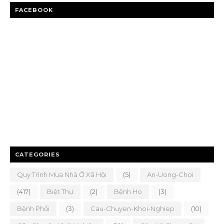
FACEBOOK
CATEGORIES
Quy Trình Mua Nhà Ở Xã Hội
(5)
An-Uong-Choi
(417)
Biệt Thự
(2)
Bệnh Ho
(3)
Bệnh Phổi
(3)
Cau-Chuyen-Khoi-Nghiep
(10)