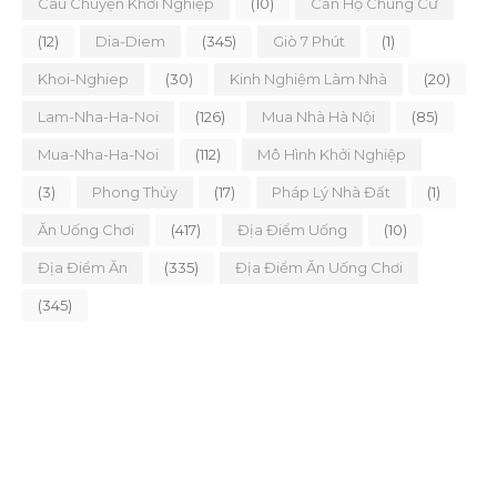
Câu Chuyện Khởi Nghiệp
(10)
Căn Hộ Chung Cư
(12)
Dia-Diem
(345)
Giò 7 Phút
(1)
Khoi-Nghiep
(30)
Kinh Nghiệm Làm Nhà
(20)
Lam-Nha-Ha-Noi
(126)
Mua Nhà Hà Nội
(85)
Mua-Nha-Ha-Noi
(112)
Mô Hình Khởi Nghiệp
(3)
Phong Thủy
(17)
Pháp Lý Nhà Đất
(1)
Ăn Uống Chơi
(417)
Địa Điểm Uống
(10)
Địa Điểm Ăn
(335)
Địa Điểm Ăn Uống Chơi
(345)