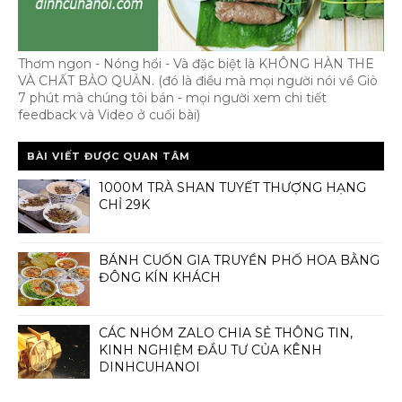
Thơm ngon - Nóng hổi - Và đặc biệt là KHÔNG HÀN THE
VÀ CHẤT BẢO QUẢN. (đó là điều mà mọi người nói về Giò
7 phút mà chúng tôi bán - mọi người xem chi tiết
feedback và Video ở cuối bài)
BÀI VIẾT ĐƯỢC QUAN TÂM
1000M TRÀ SHAN TUYẾT THƯỢNG HẠNG
CHỈ 29K
BÁNH CUỐN GIA TRUYỀN PHỐ HOA BẰNG
ĐÔNG KÍN KHÁCH
CÁC NHÓM ZALO CHIA SẺ THÔNG TIN,
KINH NGHIỆM ĐẦU TƯ CỦA KÊNH
DINHCUHANOI