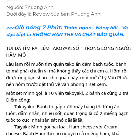
------
Nguồn: Phuong Anh
Dưới đây là Review của bạn Phuong Anh:
Giò nóng 7 Phút:
>>>
Thơm ngon - Nóng hổi - Và
đặc biệt là KHÔNG HÀN THE VÀ CHẤT BẢO QUẢN.
TUI ĐÃ TÌM RA TIỆM TAKOYAKI SỐ 1 TRONG LÒNG NGƯỜI 
HÂM MỘ
Lâu lắm rồi muốn tìm quán tako ăn đẫm bạch tuộc, bánh 
to mà phải chuẩn vị mà không thấy các chị em ạ. Hôm rồi 
được ông bạn share cho quán này, mới mở ở Lý Văn Phức 
nên hôm trước đặt thử về văn phòng 1 set xem.
Một set mình gọi là 10 viên takoyaki, 2 bánh cá cùng 2 trà. 
Điểm cộng:
- Takoyako: Bánh to gấp rưỡi mấy hàng tôi từng ăn 
luôn, đẫm nhân, nhiều sốt, quan trọng là có 2 miếng bạch 
tuộc to cực, nhai sần sật nó đãããããã.
- Taiyaki: Mình gọi hai loại, Ham cheese với Cream 
cheese. Bánh Ham thì cho nguyên cả miếng ham, khá 