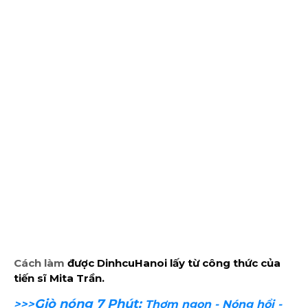
Cách làm
được DinhcuHanoi lấy từ công thức của 
tiến sĩ Mita Trần.
Giò nóng 7 Phút:
>>>
Thơm ngon - Nóng hổi -