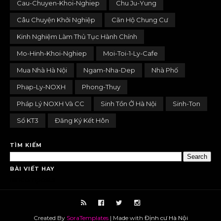
Cau-Chuyen-Khoi-Nghiep
Chu Ju-Yung
Câu Chuyện Khởi Nghiệp
Căn Hộ Chung Cư
Kinh Nghiệm Làm Thủ Tục Hành Chính
Mo-Hinh-Khoi-Nghiep
Moi-Toi-1-Ly-Cafe
Mua Nhà Hà Nội
Ngam-Nha-Dep
Nhà Phố
Phap-Ly-NOXH
Phong-Thuy
Pháp Lý NOXH Và CC
Sinh Tồn Ở Hà Nội
Sinh-Ton
Sổ KT3
Đăng Ký Kết Hôn
TÌM KIẾM
BÀI VIẾT HAY
randomposts
Created By
SoraTemplates
| Made with
Định cư Hà Nội