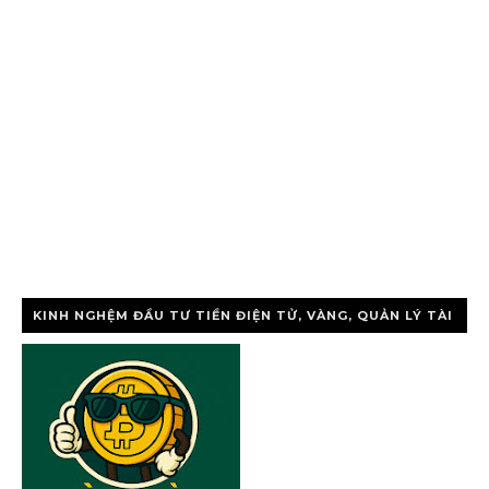
KINH NGHỆM ĐẦU TƯ TIỀN ĐIỆN TỬ, VÀNG, QUẢN LÝ TÀI
CHÍNH CÁ NHÂ