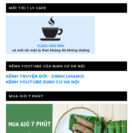
MỜI TÔI 1 LY CAFE
KÊNH YOUTUBE CỦA ĐỊNH CƯ HÀ NỘI
KÊNH TRUYỆN ĐỜI - DINHCUHANOI
KÊNH YOUTUBE ĐỊNH CƯ HÀ NỘI
MUA GIÒ 7 PHÚT