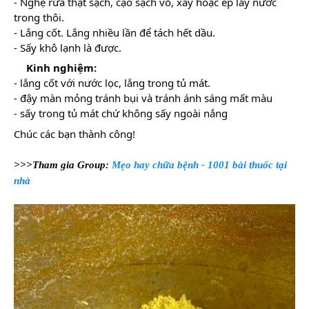
- Nghệ rửa thật sạch, cạo sạch vỏ, xay hoặc ép lấy nước 
trong thôi.
- Lắng cốt. Lắng nhiều lần để tách hết dầu. 
- Sấy khô lạnh là được.
Kinh nghiệm: 
- lắng cốt với nước lọc, lắng trong tủ mát. 
- đậy màn mỏng tránh bụi và tránh ánh sáng mất màu
- sấy trong tủ mát chứ không sấy ngoài nắng
Chúc các bạn thành công!
>>>Tham gia Group: 
Mẹo hay chữa bệnh - 1001 bài thuốc tại 
nhà