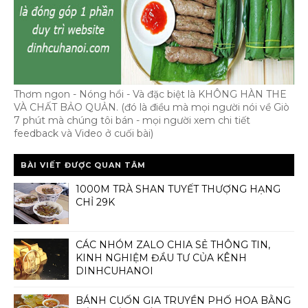
Thơm ngon - Nóng hổi - Và đặc biệt là KHÔNG HÀN THE
VÀ CHẤT BẢO QUẢN. (đó là điều mà mọi người nói về Giò
7 phút mà chúng tôi bán - mọi người xem chi tiết
feedback và Video ở cuối bài)
BÀI VIẾT ĐƯỢC QUAN TÂM
1000M TRÀ SHAN TUYẾT THƯỢNG HẠNG
CHỈ 29K
CÁC NHÓM ZALO CHIA SẺ THÔNG TIN,
KINH NGHIỆM ĐẦU TƯ CỦA KÊNH
DINHCUHANOI
BÁNH CUỐN GIA TRUYỀN PHỐ HOA BẰNG