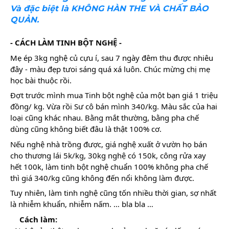
Và đặc biệt là KHÔNG HÀN THE VÀ CHẤT BẢO
QUẢN.
- CÁCH LÀM TINH BỘT NGHỆ - 
Mẹ ép 3kg nghệ củ cựu í, sau 7 ngày đêm thu được nhiêu 
đây - màu đẹp tưoi sáng quá xá luôn. Chúc mừng chị mẹ 
học bài thuộc rồi. 
Đợt trước mình mua Tinh bột nghệ của một bạn giá 1 triệu 
đồng/ kg. Vừa rồi Sư cô bán mình 340/kg. Màu sắc của hai 
loại cũng khác nhau. Bằng mắt thường, bằng pha chế 
dùng cũng không biết đâu là thật 100% cơ. 
Nếu nghệ nhà trồng được, giá nghệ xuất ở vườn họ bán 
cho thương lái 5k/kg, 30kg nghệ có 150k, công rửa xay 
hết 100k, làm tinh bột nghệ chuẩn 100% không pha chế 
thì giá 340/kg cũng không đến nổi không làm được. 
Tuy nhiên, làm tinh nghệ cũng tốn nhiều thời gian, sợ nhất 
là nhiễm khuẩn, nhiễm nấm. … bla bla … 
Cách làm: 