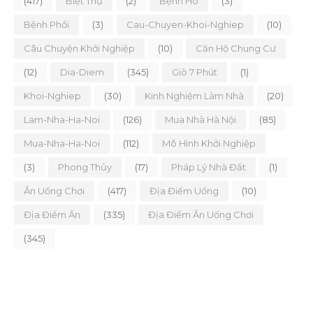
(417)
Biệt Thự
(2)
Bệnh Ho
(3)
Bệnh Phổi
(3)
Cau-Chuyen-Khoi-Nghiep
(10)
Câu Chuyện Khởi Nghiệp
(10)
Căn Hộ Chung Cư
(12)
Dia-Diem
(345)
Giò 7 Phút
(1)
Khoi-Nghiep
(30)
Kinh Nghiệm Làm Nhà
(20)
Lam-Nha-Ha-Noi
(126)
Mua Nhà Hà Nội
(85)
Mua-Nha-Ha-Noi
(112)
Mô Hình Khởi Nghiệp
(3)
Phong Thủy
(17)
Pháp Lý Nhà Đất
(1)
Ăn Uống Chơi
(417)
Địa Điểm Uống
(10)
Địa Điểm Ăn
(335)
Địa Điểm Ăn Uống Chơi
(345)