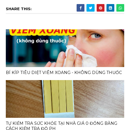
SHARE THIS:
BÍ KÍP TIÊU DIỆT VIÊM XOANG - KHÔNG DÙNG THUỐC
TỰ KIỂM TRA SỨC KHỎE TẠI NHÀ GIÁ 0 ĐỒNG BẰNG
CÁCH KIỂM TRA ĐỘ PH