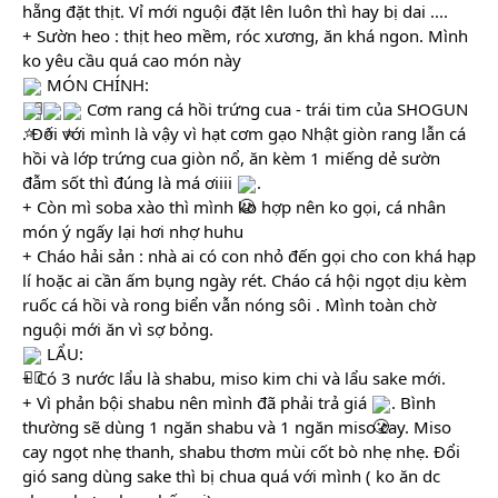
hẵng đặt thịt. Vỉ mới nguội đặt lên luôn thì hay bị dai ....
+ Sườn heo : thịt heo mềm, róc xương, ăn khá ngon. Mình 
ko yêu cầu quá cao món này
 MÓN CHÍNH:
 Cơm rang cá hồi trứng cua - trái tim của SHOGUN 
. Đối với mình là vậy vì hạt cơm gạo Nhật giòn rang lẫn cá 
hồi và lớp trứng cua giòn nổ, ăn kèm 1 miếng dẻ sườn 
đẫm sốt thì đúng là má ơiiii 
.
+ Còn mì soba xào thì mình ko hợp nên ko gọi, cá nhân 
món ý ngấy lại hơi nhợ huhu
+ Cháo hải sản : nhà ai có con nhỏ đến gọi cho con khá hạp 
lí hoặc ai cần ấm bụng ngày rét. Cháo cá hội ngọt dịu kèm 
ruốc cá hồi và rong biển vẫn nóng sôi . Mình toàn chờ 
nguội mới ăn vì sợ bỏng.
 LẨU:
+ Có 3 nước lẩu là shabu, miso kim chi và lẩu sake mới.
+ Vì phản bội shabu nên mình đã phải trả giá 
. Bình 
thường sẽ dùng 1 ngăn shabu và 1 ngăn miso cay. Miso 
cay ngọt nhẹ thanh, shabu thơm mùi cốt bò nhẹ nhẹ. Đổi 
gió sang dùng sake thì bị chua quá với mình ( ko ăn dc 