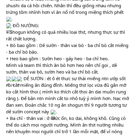
shushi da cá hồi chiên. Nhân thì đều giống nhau nhưng 
trứng tôm nhỉnh hơn vì ăn nổ nổ trong miệng thích phết 
.
 ĐỒ NƯỚNG:
+ Shogun không có quá nhiều loại thịt, nhưng thực sự thì 
rất chất lượng.
+ Bò bao gồm : Dẻ sườn - thăn vai bò - ba chỉ bò cắt miếng 
- ba chỉ bò bào.
+ Heo bao gồm : Sườn heo - gáy heo - ba chỉ heo.
Mình và team thì thích ăn bò hơn heo nên chỉ gọi , dẻ 
sườn, thăn vai bò, sườn heo và ba chỉ bò cắt.
 DẺ SƯỜN : ét ô ét thực sự thái miếng ntn ướp sốt 
rồi cắt miếng ăn đúng đỉnh. Miếng thịt lọc vừa đủ gân mỡ 
ko cắt hình thoi ( mình ko thích cắt thoi ăn dai muốn rụng 
răng ). Để bản ntn mình cắt to nhỏ tuỳ ý mình hơn. Nạc mỡ 
đan xen. Đoán chắc 10 ng ăn shogun thì 9 người tương tư 
dẻ sườn concept này 
.
+ Ba chỉ - thăn vai : ở mức ổn, ko dai, không khô. Cũng có 
thể do cách mọi người nướng. Mình ăn thịt nướng nhiều 
nên khuyên mọi người chỉ trở 1 lần mỗi mặt, để vỉ nóng 