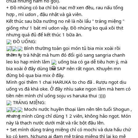
chua nhưng ham hố gọi).
+ Đồ nhúng có ba chỉ bò nạc mỡ xen đều, rau nấu tổng 
hợp , mì udon , đậu nhật và gà viên.
Kết thúc sau bữa nướng no nê là nồi lẩu " tráng miệng " 
giống như 1 bát mì udon vậy. Đồ nhúng ko quá xôi thịt 
nhưng quá đủ để kết thúc 1 bữa ăn.
 ĐỒ UỐNG:
 Bình thường toàn gọi món tủ bia mix xoài rồi 
thêm ly trà Nhật mà hum đó đổi gió sang sangria chanh 
leo ko hạp mình lắm 
 uống bia có ga dễ tiêu hơn ý, mà 
bia xoài ở đây dùng bia SAP nên rất ngon. Khuyên mn 
đừng bỏ qua bia mix ở đây.
Mình gọi thêm 1 chai HARUKA to cho đã . Rượu ngọt dịu 
uống vs đá khá oke. Ở đây nhìu sake ngon lắm mà hem có 
tiền nên mình chỉ uống soju vs haruka thui :))))
 TRÁNG MIỆNG:
 Mochi nước huyền thoại làm nên tên tuổi Shogun , 
nhưng mình cũng chỉ dùng 1 2 viên, không hảo ngọt. Món 
này là thạch nước dưới mật và rắc bột đậu lên.
+ Set mình dùng tráng miệng chỉ có mochi và dưa hấu chứ 
ko có kem. Nchung ai đam mê tráng miệng thì lại ko mê 