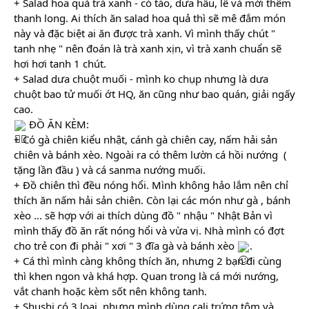
+ Salad hoa quả trà xanh - có táo, dưa hấu, lê và mới thêm 
thanh long. Ai thích ăn salad hoa quả thì sẽ mê đắm món 
này và đặc biệt ai ăn được trà xanh. Vì mình thấy chút " 
tanh nhẹ " nên đoán là trà xanh xịn, vì trà xanh chuẩn sẽ 
hơi hơi tanh 1 chút.
+ Salad dưa chuột muối - mình ko chụp nhưng là dưa 
chuột bao tử muối ớt HQ, ăn cũng như bao quán, giải ngấy 
cao.
 ĐỒ ĂN KÈM:
+ Có gà chiên kiểu nhật, cánh gà chiên cay, nấm hải sản 
chiên và bánh xèo. Ngoài ra có thêm lườn cá hồi nướng  ( 
tặng lần đầu ) và cá sanma nướng muối.
+ Đồ chiên thì đều nóng hổi. Mình không hảo lắm nên chỉ 
thích ăn nấm hải sản chiên. Còn lại các món như gà , bánh 
xèo ... sẽ hợp với ai thích dùng đồ " nhậu " Nhật Bản vì 
mình thấy đồ ăn rất nóng hổi và vừa vị. Nhà mình có đợt 
cho trẻ con đi phải " xơi " 3 đĩa gà và bánh xèo 
.
+ Cá thì mình càng không thích ăn, nhưng 2 bạn đi cùng 
thì khen ngon và khá hợp. Quan trong là cá mới nướng, 
vắt chanh hoặc kèm sốt nên không tanh.
+ Shushi có 3 loại, nhưng mình dùng cali trứng tôm và 