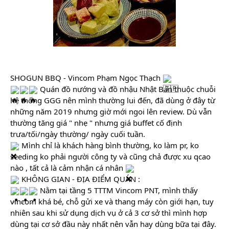
SHOGUN BBQ - Vincom Phạm Ngọc Thạch 
 Quán đồ nướng và đồ nhậu Nhật Bản thuộc chuỗi 
hệ thống GGG nên mình thường lui đến, đã dùng ở đây từ 
những năm 2019 nhưng giờ mới ngoi lên review. Dù vẫn 
thường tăng giá " nhẹ " nhưng giá buffet cố định 
trưa/tối/ngày thường/ ngày cuối tuần.
 Mình chỉ là khách hàng bình thường, ko làm pr, ko 
seeding ko phải người công ty và cũng chả được xu qcao 
nào , tất cả là cảm nhận cá nhân 
 KHÔNG GIAN - ĐỊA ĐIỂM QUÁN :
 Nằm tại tầng 5 TTTM Vincom PNT, mình thấy 
vincom khá bé, chỗ gửi xe và thang máy còn giới hạn, tuy 
nhiên sau khi sử dụng dịch vụ ở cả 3 cơ sở thì mình hợp 
dùng tại cơ sở đầu này nhất nên vẫn hay dùng bữa tại đây.