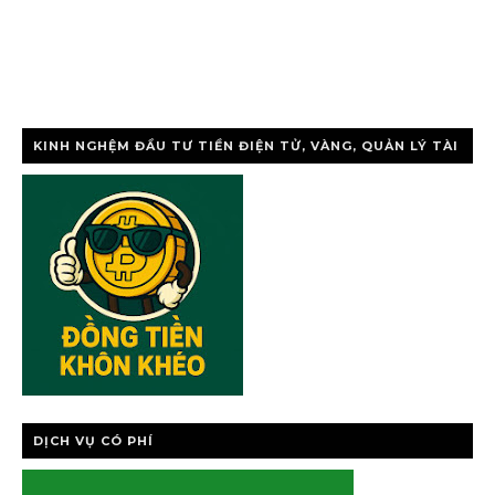
KINH NGHỆM ĐẦU TƯ TIỀN ĐIỆN TỬ, VÀNG, QUẢN LÝ TÀI
CHÍNH CÁ NHÂ
DỊCH VỤ CÓ PHÍ