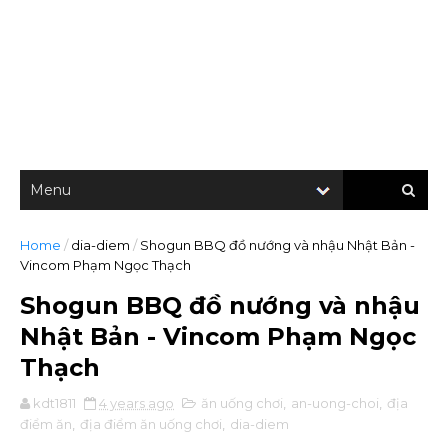
Home
/
dia-diem
/
Shogun BBQ đồ nướng và nhậu Nhật Bản -
Vincom Phạm Ngọc Thạch
Shogun BBQ đồ nướng và nhậu
Nhật Bản - Vincom Phạm Ngọc
Thạch
kdt1811
4 years ago
ăn uống chơi
,
an-uong-choi
,
địa
điểm ăn
,
địa điểm ăn uống chơi
,
dia-diem