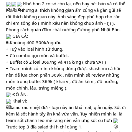
 Nhỏ hơn 2 cơ sở còn lại, nên hay hết bàn và có thể 
hơi bí. Nhưng ai thích không gian ấm cúng và gần gũi sẽ 
rất thích không gian này. Ánh sáng đẹp phù hợp cho các 
chị em sống ảo ( mình xấu nên không chụp ảnh =))) ). 
Phong cách quán đậm chất nướng đường phố Nhật Bản.
 GIÁ CẢ: 
+ Khoảng 400-500k/người.
+ Tuỳ vào loại hình sử dụng.
+ Có combo gọi món và buffet.
+ Buffet có 2 loại 369/ng và 419k/ng ( chưa VAT )
+ Team mình có mình không dùng được shashimi cá hồi 
nên đã lựa chọn phần 369k , nên mình sẽ review những 
món trong buffet 369k ( khai vị, đồ ăn kèm , đồ nướng, 
món chính, lẩu, tráng miệng ).
 ĐỒ ĂN:
 Khai vị:
+ Salad rau nhiệt đời - loại này ăn khá mát, giải ngấy. Sốt đi 
kèm là sốt hành tây ăn khá vừa vặn. Tuy nhiên mình lại là 
team sốt chanh leo mè rang nên vẫn ưng sốt cũ hơn 
. 
Trước tợp 3 đĩa salad thì h chỉ dùng 1.