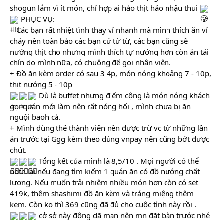
shogun lắm vì ít món, chỉ hợp ai hảo thịt hảo nhậu thui 
 PHỤC VỤ:
+ Các bạn rất nhiệt tình thay vỉ nhanh mà mình thích ăn vỉ 
cháy nên toàn bảo các bạn cứ từ từ, các bạn cũng sẽ 
nướng thịt cho nhưng mình thích tự nướng hơn còn ăn tái 
chín do mình nữa, có chuông để gọi nhân viên.
+ Đồ ăn kèm order có sau 3 4p, món nóng khoảng 7 - 10p, 
thịt nướng 5 - 10p
 Dù là buffet nhưng điểm cộng là món nóng khách 
gọi quán mới làm nên rất nóng hổi , mình chưa bị ăn 
nguội baoh cả.
+ Mình dùng thẻ thành viên nên được trừ vc từ những lần 
ăn trước tại Ggg kèm theo dùng vnpay nên cũng bớt được 
chút.
 Tổng kết của mình là 8,5/10 . Mọi người có thể 
note lại nếu đang tìm kiếm 1 quán ăn có đồ nướng chất 
lượng. Nếu muốn trải nhiệm nhiều món hơn còn có set 
419k, thêm shashimi đồ ăn kèm và tráng miệng thêm 
kem. Còn ko thì 369 cũng đã đủ cho cuộc tình này rồi .
 cở sở này đông dã man nên mn đặt bàn trước nhé 