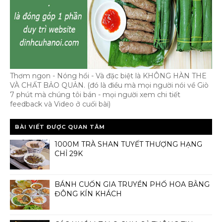
Thơm ngon - Nóng hổi - Và đặc biệt là KHÔNG HÀN THE
VÀ CHẤT BẢO QUẢN. (đó là điều mà mọi người nói về Giò
7 phút mà chúng tôi bán - mọi người xem chi tiết
feedback và Video ở cuối bài)
BÀI VIẾT ĐƯỢC QUAN TÂM
1000M TRÀ SHAN TUYẾT THƯỢNG HẠNG
CHỈ 29K
BÁNH CUỐN GIA TRUYỀN PHỐ HOA BẰNG
ĐÔNG KÍN KHÁCH