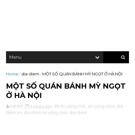
Home
/
dia-diem
/
MỘT SỐ QUÁN BÁNH MỲ NGỌT Ở HÀ NỘI
MỘT SỐ QUÁN BÁNH MỲ NGỌT
Ở HÀ NỘI
kdt1811
4 years ago
ăn uống chơi
,
an-uong-choi
,
địa
điểm ăn
,
địa điểm ăn uống chơi
,
dia-diem