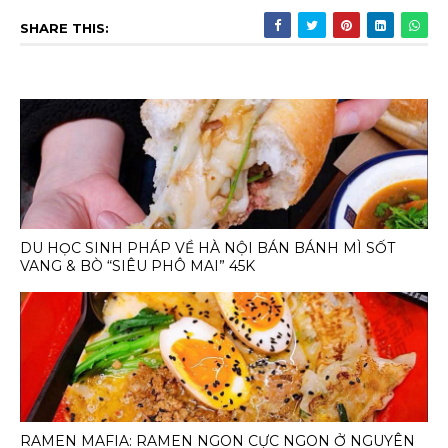
SHARE THIS:
DU HỌC SINH PHÁP VỀ HÀ NỘI BÁN BÁNH MÌ SỐT
VANG & BÒ “SIÊU PHÔ MAI” 45K
RAMEN MAFIA: RAMEN NGON CỰC NGON Ở NGUYÊN