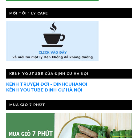
MỜI TÔI 1 LY CAFE
KÊNH YOUTUBE CỦA ĐỊNH CƯ HÀ NỘI
KÊNH TRUYỆN ĐỜI - DINHCUHANOI
KÊNH YOUTUBE ĐỊNH CƯ HÀ NỘI
MUA GIÒ 7 PHÚT