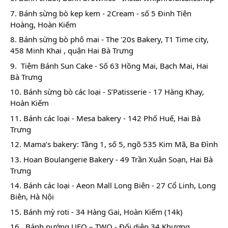
7. Bánh sừng bò kẹp kem - 2Cream - số 5 Đinh Tiên 
Hoàng, Hoàn Kiếm 
8. Bánh sừng bò phô mai - The '20s Bakery, T1 Time city, 
458 Minh Khai , quận Hai Bà Trưng 
9.  Tiệm Bánh Sun Cake - Số 63 Hồng Mai, Bạch Mai, Hai 
Bà Trưng 
10. Bánh sừng bò các loại - S’Patisserie - 17 Hàng Khay, 
Hoàn Kiếm  
11. Bánh các loại - Mesa bakery - 142 Phố Huế, Hai Bà 
Trưng 
12. Mama’s bakery: Tầng 1, số 5, ngõ 535 Kim Mã, Ba Đình 
13. Hoan Boulangerie Bakery - 49 Trần Xuân Soạn, Hai Bà 
Trưng 
14. Bánh các loại - Aeon Mall Long Biên - 27 Cổ Linh, Long 
Biên, Hà Nội 
15. Bánh mỳ roti - 34 Hàng Gai, Hoàn Kiếm (14k)   
16.  Bánh nướng UFO – TWO - Đối diện 34 Khương 