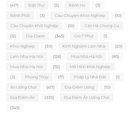
(417)
Biệt Thự
(2)
Bệnh Ho
(3)
Bệnh Phổi
(3)
Cau-Chuyen-Khoi-Nghiep
(10)
Câu Chuyện Khởi Nghiệp
(10)
Căn Hộ Chung Cư
(12)
Dia-Diem
(345)
Giò 7 Phút
(1)
Khoi-Nghiep
(30)
Kinh Nghiệm Làm Nhà
(20)
Lam-Nha-Ha-Noi
(126)
Mua Nhà Hà Nội
(85)
Mua-Nha-Ha-Noi
(112)
Mô Hình Khởi Nghiệp
(3)
Phong Thủy
(17)
Pháp Lý Nhà Đất
(1)
Ăn Uống Chơi
(417)
Địa Điểm Uống
(10)
Địa Điểm Ăn
(335)
Địa Điểm Ăn Uống Chơi
(345)