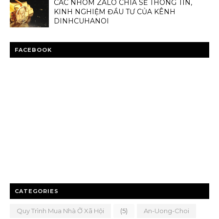
CÁC NHÓM ZALO CHIA SẺ THÔNG TIN,
KINH NGHIỆM ĐẦU TƯ CỦA KÊNH
DINHCUHANOI
FACEBOOK
CATEGORIES
Quy Trình Mua Nhà Ở Xã Hội
(5)
An-Uong-Choi