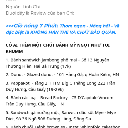
------
Nguồn: Linh Chi
Dưới đây là Review của bạn Chi:
Giò nóng 7 Phút:
>>>
Thơm ngon - Nóng hổi - Và
đặc biệt là KHÔNG HÀN THE VÀ CHẤT BẢO QUẢN.
CÓ AI THÈM MỘT CHÚT BÁNH MỲ NGỌT NHƯ TUI 
KHUMM  
1. Bánh sandwich jambong phô mai – Số 13 Nguyễn 
Thượng Hiền, Hai Bà Trưng (17k) 
2. Donut - Glazed donut - 101 Hàng Gà, q.Hoàn Kiếm, HN 
3. PappaRoti - Tầng 2, TTTM Big C Thăng Long 222 Trần 
Duy Hưng, Cầu Giấy (19-29k) 
4. Bánh các loại - Bread Factory - C5 D’Capitale Vincom 
Trần Duy Hưng, Cầu Giấy, HN 
5. Sandwich gà nướng mộc, Sanwich dâu sốt Mye - Mye 
Diet, Số 36 Ngõ 508 Đường Láng, Đống Đa 
6. Bánh chuối, Bánh brownies - Insta: whipnfold.cakeshop 