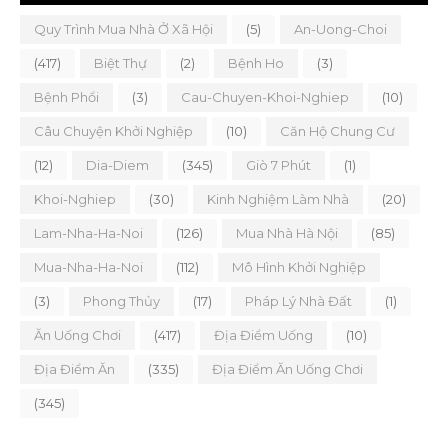
Quy Trình Mua Nhà Ở Xã Hội
(5)
An-Uong-Choi
(417)
Biệt Thự
(2)
Bệnh Ho
(3)
Bệnh Phổi
(3)
Cau-Chuyen-Khoi-Nghiep
(10)
Câu Chuyện Khởi Nghiệp
(10)
Căn Hộ Chung Cư
(12)
Dia-Diem
(345)
Giò 7 Phút
(1)
Khoi-Nghiep
(30)
Kinh Nghiệm Làm Nhà
(20)
Lam-Nha-Ha-Noi
(126)
Mua Nhà Hà Nội
(85)
Mua-Nha-Ha-Noi
(112)
Mô Hình Khởi Nghiệp
(3)
Phong Thủy
(17)
Pháp Lý Nhà Đất
(1)
Ăn Uống Chơi
(417)
Địa Điểm Uống
(10)
Địa Điểm Ăn
(335)
Địa Điểm Ăn Uống Chơi
(345)