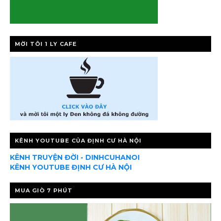
MỜI TÔI 1 LY CAFE
KÊNH YOUTUBE CỦA ĐỊNH CƯ HÀ NỘI
KÊNH TRUYỆN ĐỜI - DINHCUHANOI
KÊNH YOUTUBE ĐỊNH CƯ HÀ NỘI
MUA GIÒ 7 PHÚT