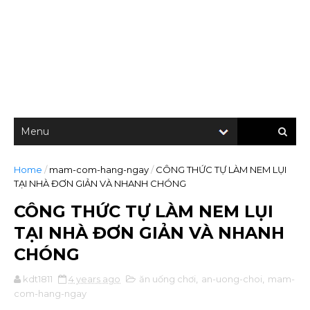
Home
/
mam-com-hang-ngay
/
CÔNG THỨC TỰ LÀM NEM LỤI
TẠI NHÀ ĐƠN GIẢN VÀ NHANH CHÓNG
CÔNG THỨC TỰ LÀM NEM LỤI
TẠI NHÀ ĐƠN GIẢN VÀ NHANH
CHÓNG
kdt1811
4 years ago
ăn uống chơi
,
an-uong-choi
,
mam-
com-hang-ngay