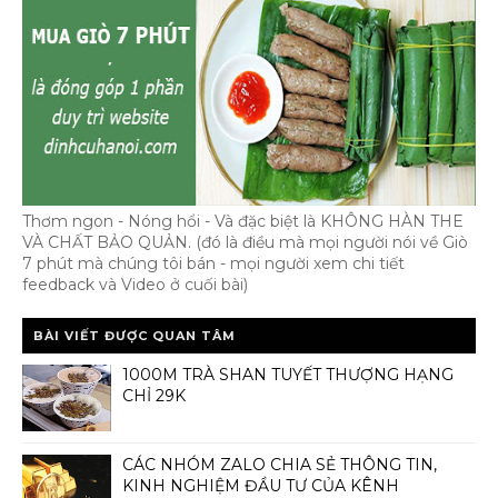
Thơm ngon - Nóng hổi - Và đặc biệt là KHÔNG HÀN THE
VÀ CHẤT BẢO QUẢN. (đó là điều mà mọi người nói về Giò
7 phút mà chúng tôi bán - mọi người xem chi tiết
feedback và Video ở cuối bài)
BÀI VIẾT ĐƯỢC QUAN TÂM
1000M TRÀ SHAN TUYẾT THƯỢNG HẠNG
CHỈ 29K
CÁC NHÓM ZALO CHIA SẺ THÔNG TIN,
KINH NGHIỆM ĐẦU TƯ CỦA KÊNH