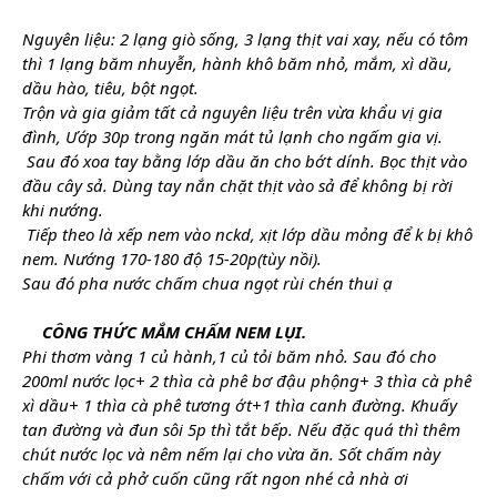
Nguyên liệu: 2 lạng giò sống, 3 lạng thịt vai xay, nếu có tôm 
thì 1 lạng băm nhuyễn, hành khô băm nhỏ, mắm, xì dầu, 
dầu hào, tiêu, bột ngọt.
Trộn và gia giảm tất cả nguyên liệu trên vừa khẩu vị gia 
đình, Ướp 30p trong ngăn mát tủ lạnh cho ngấm gia vị.
 Sau đó xoa tay bằng lớp dầu ăn cho bớt dính. Bọc thịt vào 
đầu cây sả. Dùng tay nắn chặt thịt vào sả để không bị rời 
khi nướng.
 Tiếp theo là xếp nem vào nckd, xịt lớp dầu mỏng để k bị khô 
nem. Nướng 170-180 độ 15-20p(tùy nồi).
Sau đó pha nước chấm chua ngọt rùi chén thui ạ
CÔNG THỨC MẮM CHẤM NEM LỤI.
Phi thơm vàng 1 củ hành,1 củ tỏi băm nhỏ. Sau đó cho 
200ml nước lọc+ 2 thìa cà phê bơ đậu phộng+ 3 thìa cà phê 
xì dầu+ 1 thìa cà phê tương ớt+1 thìa canh đường. Khuấy 
tan đường và đun sôi 5p thì tắt bếp. Nếu đặc quá thì thêm 
chút nước lọc và nêm nếm lại cho vừa ăn. Sốt chấm này 
chấm với cả phở cuốn cũng rất ngon nhé cả nhà ơi