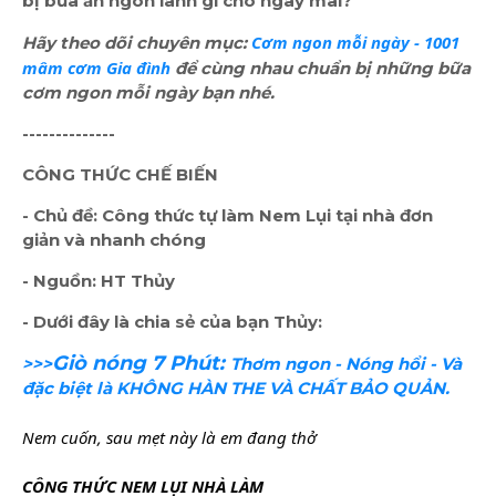
bị bữa ăn ngon lành gì cho ngày mai?
Cơm ngon mỗi ngày - 1001 
Hãy theo dõi chuyên mục:
mâm cơm Gia đình
để cùng nhau chuẩn bị những bữa
cơm ngon mỗi ngày bạn nhé.
--------------
CÔNG THỨC CHẾ BIẾN
- Chủ đề: Công thức tự làm Nem Lụi tại nhà đơn
giản và nhanh chóng
- Nguồn: HT Thủy
- Dưới đây là chia sẻ của bạn Thủy:
Giò nóng 7 Phút:
>>>
Thơm ngon - Nóng hổi - Và
đặc biệt là KHÔNG HÀN THE VÀ CHẤT BẢO QUẢN.
Nem cuốn, sau mẹt này là em đang thở
CÔNG THỨC NEM LỤI NHÀ LÀM