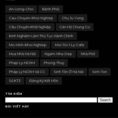
An-Uong-Choi
Bệnh Phổi
Cau-Chuyen-Khoi-Nghiep
Chu Ju-Yung
Câu Chuyện Khởi Nghiệp
Căn Hộ Chung Cư
Kinh Nghiệm Làm Thủ Tục Hành Chính
Mo-Hinh-Khoi-Nghiep
Moi-Toi-1-Ly-Cafe
Mua Nhà Hà Nội
Ngam-Nha-Dep
Nhà Phố
Phap-Ly-NOXH
Phong-Thuy
Pháp Lý NOXH Và CC
Sinh Tồn Ở Hà Nội
Sinh-Ton
Sổ KT3
Đăng Ký Kết Hôn
TÌM KIẾM
BÀI VIẾT HAY
randomposts