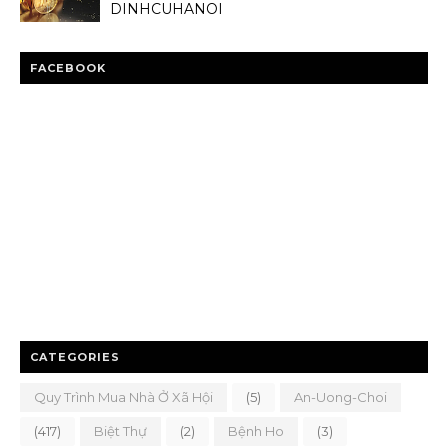
DINHCUHANOI
FACEBOOK
CATEGORIES
Quy Trình Mua Nhà Ở Xã Hội
(5)
An-Uong-Choi
(417)
Biệt Thự
(2)
Bệnh Ho
(3)