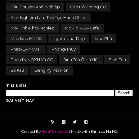
Câu Chuyện Khởi Nghiệp
Căn Hộ Chung Cư
Kinh Nghiệm Làm Thủ Tục Hành Chính
Mo-Hinh-Khoi-Nghiep
Moi-Toi-1-Ly-Cafe
Mua Nhà Hà Nội
Ngam-Nha-Dep
Nhà Phố
Phap-Ly-NOXH
Phong-Thuy
Pháp Lý NOXH Và CC
Sinh Tồn Ở Hà Nội
Sinh-Ton
Sổ KT3
Đăng Ký Kết Hôn
TÌM KIẾM
BÀI VIẾT HAY
randomposts
Created By
SoraTemplates
| Made with
Định cư Hà Nội