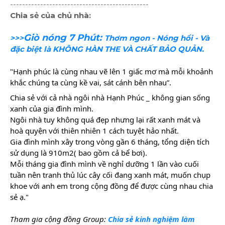
----------------------------------------------
Chia sẻ của chủ nhà:
Giò nóng 7 Phút:
>>>
Thơm ngon - Nóng hổi - Và
đặc biệt là KHÔNG HÀN THE VÀ CHẤT BẢO QUẢN.
"Hạnh phúc là cùng nhau vẽ lên 1 giấc mơ mà mỗi khoảnh 
khắc chúng ta cùng kề vai, sát cánh bên nhau”.
Chia sẻ với cả nhà ngôi nhà Hạnh Phúc _ không gian sống 
xanh của gia đình mình. 
Ngôi nhà tuy không quá đẹp nhưng lại rất xanh mát và 
hoà quyện với thiên nhiên 1 cách tuyệt hảo nhất. 
Gia đình mình xây trong vòng gần 6 tháng, tổng diện tích 
sử dụng là 910m2( bao gồm cả bể bơi). 
Mỗi tháng gia đình mình về nghỉ dưỡng 1 lần vào cuối 
tuần nên tranh thủ lúc cây cối đang xanh mát, muốn chụp 
khoe với anh em trong cộng đồng để được cùng nhau chia 
sẻ ạ."
Tham gia cộng đồng Group: 
Chia sẻ kinh nghiệm làm 