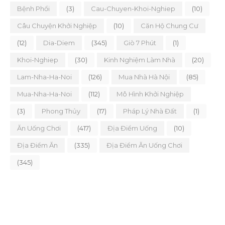
Bệnh Phổi
(3)
Cau-Chuyen-Khoi-Nghiep
(10)
Câu Chuyện Khởi Nghiệp
(10)
Căn Hộ Chung Cư
(12)
Dia-Diem
(345)
Giò 7 Phút
(1)
Khoi-Nghiep
(30)
Kinh Nghiệm Làm Nhà
(20)
Lam-Nha-Ha-Noi
(126)
Mua Nhà Hà Nội
(85)
Mua-Nha-Ha-Noi
(112)
Mô Hình Khởi Nghiệp
(3)
Phong Thủy
(17)
Pháp Lý Nhà Đất
(1)
Ăn Uống Chơi
(417)
Địa Điểm Uống
(10)
Địa Điểm Ăn
(335)
Địa Điểm Ăn Uống Chơi
(345)