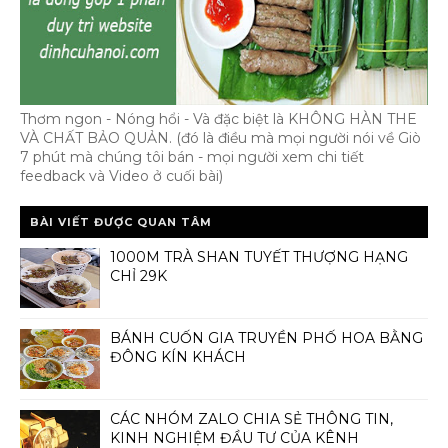
Thơm ngon - Nóng hổi - Và đặc biệt là KHÔNG HÀN THE
VÀ CHẤT BẢO QUẢN. (đó là điều mà mọi người nói về Giò
7 phút mà chúng tôi bán - mọi người xem chi tiết
feedback và Video ở cuối bài)
BÀI VIẾT ĐƯỢC QUAN TÂM
1000M TRÀ SHAN TUYẾT THƯỢNG HẠNG
CHỈ 29K
BÁNH CUỐN GIA TRUYỀN PHỐ HOA BẰNG
ĐÔNG KÍN KHÁCH
CÁC NHÓM ZALO CHIA SẺ THÔNG TIN,
KINH NGHIỆM ĐẦU TƯ CỦA KÊNH