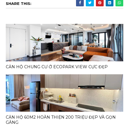
SHARE THIS:
CĂN HỘ CHUNG CƯ Ở ECOPARK VIEW CỰC ĐẸP
CĂN HỘ 60M2 HOÀN THIỆN 200 TRIỆU ĐẸP VÀ GỌN
GÀNG