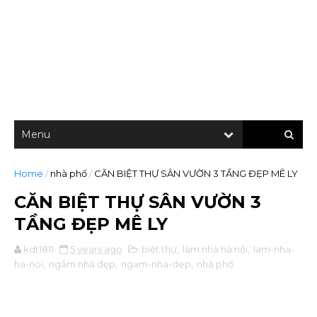
Home
/
nhà phố
/
CĂN BIỆT THỰ SÂN VƯỜN 3 TẦNG ĐẸP MÊ LY
CĂN BIỆT THỰ SÂN VƯỜN 3
TẦNG ĐẸP MÊ LY
kdt1811
5 years ago
biệt thự
,
làm nhà hà nội
,
lam-nha-
ha-noi
,
ngắm nhà đẹp
,
ngam-nha-dep
,
nhà phố